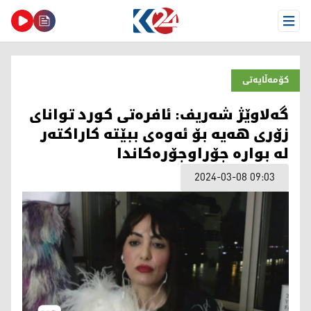
Open Menu
کۆمەڵایەتی
گه‌لاوێژ شه‌ریف: ئافره‌تی كورد توانای
زۆری هه‌یه‌ بۆ ئه‌وه‌ی ببێته‌ كاراكته‌ر
له‌ بواره‌ جۆراوجۆره‌كاندا
2024-03-08 09:03