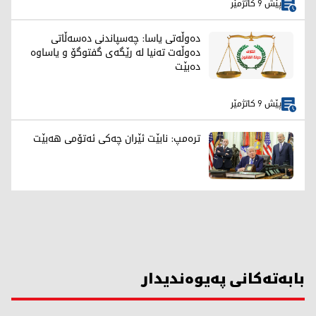
پێش 9 کاتژمێر
دەوڵەتی یاسا: چەسپاندنی دەسەڵاتی
دەوڵەت تەنیا لە رێگەی گفتوگۆ و یاساوە
دەبێت
پێش 9 کاتژمێر
ترەمپ: نابێت ئێران چەکی ئەتۆمی هەبێت
بابەتەکانی پەیوەندیدار