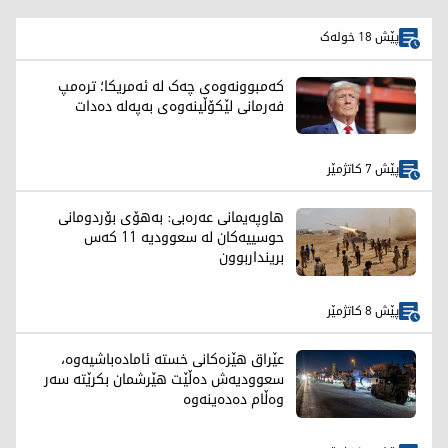
پێش 18 خولەک
کەمبوونەوەی چەک لە ئەمریکا؛ ترەمپ
فەرمانی لێکۆڵینەوەی بەپەلە دەدات
پێش 7 کاتژمێر
هاوپەیمانی عەرەبی: بەهۆی بۆردومانی
حوسییەکان لە سعوودیە 11 کەس
برینداربوون
پێش 8 کاتژمێر
عێراق هێزەکانی خستە ئامادەباشیەوە،
سعوودیەش دەڵێت هێرشمان بکرێتە سەر
وەڵام دەدەینەوە