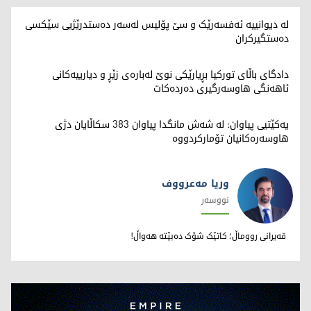
لە دیوانییە ئەفسەرێک و سێ پۆلیس لەسەر دەستدرێژیی سێکسی
دەستگیرکران
دادگای باڵای تورکیا بڕیارێکی نوێ لەبارەی زێڕ و دیارییەکانی
ئاهەنگی هاوسەرگیری دەردەکات
یەکێتیی پیاوان: لە شەش مانگدا پیاوان 383 سکاڵایان دژی
هاوسەرەکانیان تۆمارکردووە
وریا مەعرووف
نووسەر
وریا مەعرووف
قەیرانی رووماڵ؛ کاتێک شۆک دەبێتە هەواڵ!