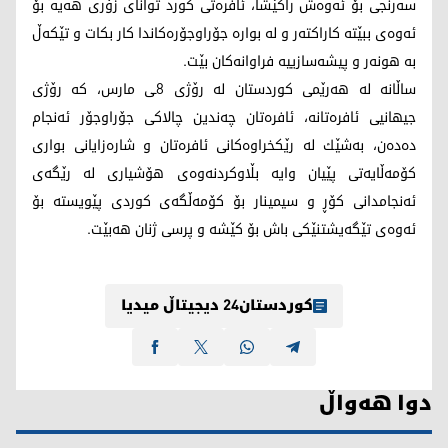
سه‌رنجی بۆ ئه‌وه‌ش راكێشا، ئافره‌تی كورد توانای زۆری هه‌یه‌ بۆ
ئه‌وه‌ی ببێته‌ كاراكته‌ر و له‌ بواره‌ جۆراوجۆره‌كاندا كار بكات و تێكه‌ڵ
به‌ هونه‌ر و پیشه‌سازییه‌ فراوانه‌كان بێت.
ساڵانە لە ھەرێمی كوردستان لە رۆژی 8ـی مارس، كه‌ رۆژی
جیهانیی ئافره‌تانه‌، ئافرەتان چەندین چالاكی جۆراوجۆر ئەنجام
دەدەن، بەشێك لە رێكخراوەكانی ئافرەتان و شارەزایانی بواری
كۆمەڵایەتی پێیان وایە بڵاوكردنەوەی ھۆشیاری لە رێگەی
ئەنجامدانی كۆڕ و سیمینار بۆ كۆمەڵگەی كوردی پێویستە بۆ
ئەوەی تێگەیشتنێكی باش بۆ كێشە و پرسی ژنان ھەبێت.
کوردستان24 دیجیتاڵ میدیا
دوا هەواڵ