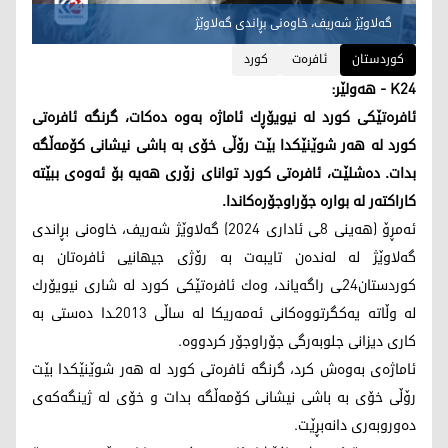
گه‌لاوێژ شه‌ریف، خاوه‌نی بڕاندی گه‌لاوێژ
کوردستان
ئافره‌ت
كورد
K24 - هەولێر:
ئافره‌تێكی كورد له‌ نیویۆڕك ئاماژه‌ به‌وه‌ ده‌كات، گرنگه‌ ئافره‌تی
كورد له‌ هه‌ر شوێنێكدا بێت رۆڵی خۆی به‌ باشی نیشانی كۆمه‌ڵگه‌
بدات. ده‌شلێت، ئافره‌تی كورد توانای زۆری هه‌یه‌ بۆ ئه‌وه‌ی ببێته‌
كاراكته‌ر له‌ بواره‌ جۆراوجۆره‌كاندا.
ئه‌مڕۆ (هه‌ینی 8ـی ئاداری 2024) گه‌لاوێژ شه‌ریف، خاوه‌نی بڕاندی
گه‌لاوێژ له‌ له‌نده‌ن تایبه‌ت به‌ رۆژی جیهانیی ئافره‌تان به‌
كوردستان24ـی راگه‌یاند، وه‌ك ئافره‌تێكی كورد له‌ شاری نیویۆرك
له‌ وڵاته‌ یه‌كگرتووه‌كانی ئه‌مه‌ریكا له‌ ساڵی 2013ـدا ده‌ستی به‌
كاری دیزانی جلوبه‌رگی جۆراوجۆر كردووه‌.
ئاماژه‌ی به‌وه‌ش كرد، گرنگه‌ ئافره‌تی كورد له‌ هه‌ر شوێنێكدا بێت
رۆڵی خۆی به‌ باشی نیشانی كۆمه‌ڵگه‌ بدات و خۆی له‌ ژینگه‌كه‌ی
ده‌وروبه‌ری دانه‌بڕێت.