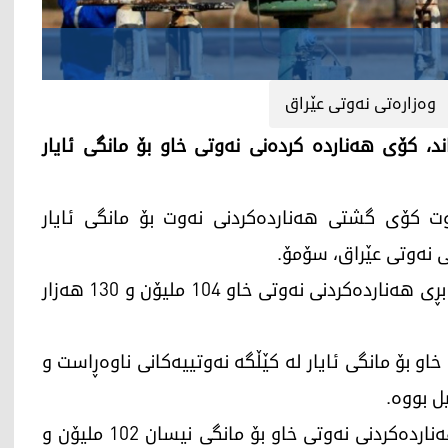
وەزارەتی نەوتی عێراق
اند، کۆی هەناردە کردەنی نەوتی خاو بۆ مانگی ئایار
یرانی 2024، وەزارەتی نەوت کۆی گشتی هەناردەکردنی نەوت بۆ مانگی ئایار
نی نەوتی عێراق، سۆمۆ.
لە بەیاننامەیەکدا وەزارەتی نەوتی عێراقڕایەگەیاند، بڕی هەناردەکردنی نەوتی خاو 104 ملیۆن و 130 هەزار
او بۆ مانگی ئایار لە کێڵگە نەوتییەکانی ناوەڕاست و
بەگوێرەی ڕاگەیەنراوێکی وەزارەتی نەوتی عێراق، هەناردەکردنی نەوتی خاو بۆ مانگی نیسان 102 ملیۆن و