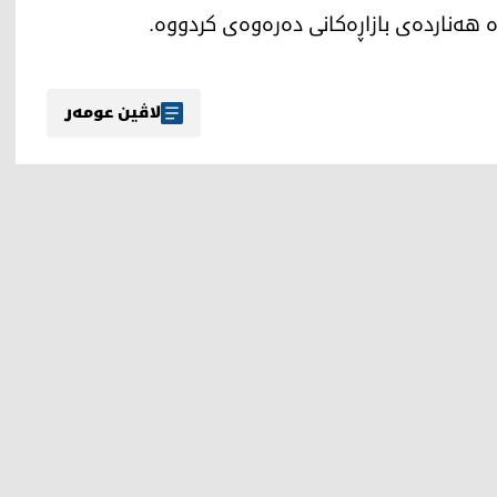
لاڤین عومەر