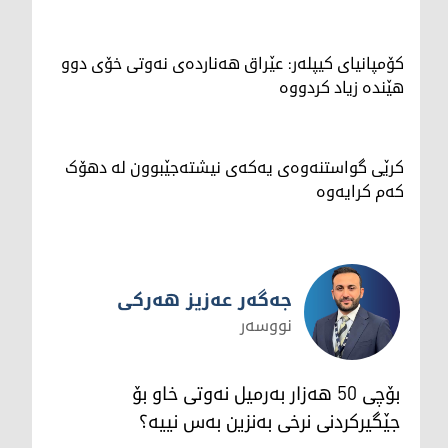
کۆمپانیای کیپلەر: عێراق هەناردەی نەوتی خۆی دوو
هێندە زیاد کردووە
کرێی گواستنەوەی یەکەی نیشتەجێبوون لە دهۆک
کەم کرایەوە
جەگەر عەزیز هەرکی
نووسەر
جەگەر عەزیز هەرکی
بۆچی 50 هەزار بەرمیل نەوتی خاو بۆ
جێگیرکردنی نرخی بەنزین بەس نییە؟