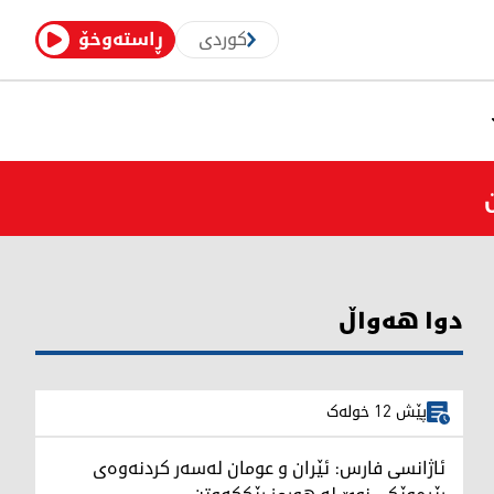
کوردی
ڕاستەوخۆ
دوا هەواڵ
پێش 12 خولەک
ئاژانسی فارس: ئێران و عومان لەسەر کردنەوەی