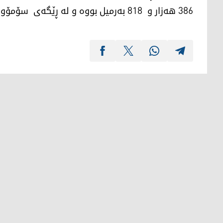
386 هەزار و 818 بەرمیل بووە و لە ڕێگەی سۆمۆوە هەناردەی بازاڕەکانی دەرەوەی کردووە.