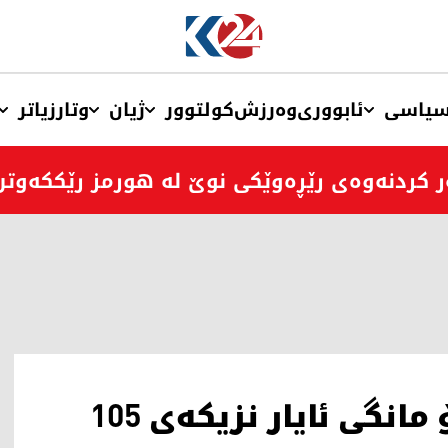
یاسی
ئابووری
وەرزش
کولتوور
ژیان
وتار
زیاتر
ر کردنەوەی رێڕەوێکی نوێ لە هورمز رێککەوتن
هەناردەی نەوتی عێراق بۆ مانگی ئایار نزیکەی 105