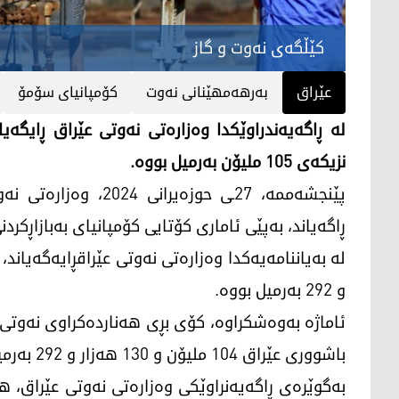
کێڵگەی نەوت و گاز
عێراق
بەرهەمهێنانی نەوت
کۆمپانیای سۆمۆ
لە ڕاگەیەندراوێکدا وەزارەتی نەوتی عێراق ڕایگەی
نزیکەی 105 ملیۆن بەرمیل بووە.
پێنجشەممە، 27ـی حوزە
ڕاگەیاند، بەپێی ئاماری کۆتایی کۆمپانیای بەبازاڕکرد
و 292 بەرمیل بووە.
ئاماژە بەوەشکراوە، کۆی بڕی هەناردەکراوی نەوتی خ
باشووری عێراق 104 ملیۆن و 130 هەزار و 292 بەرمیل بووە.