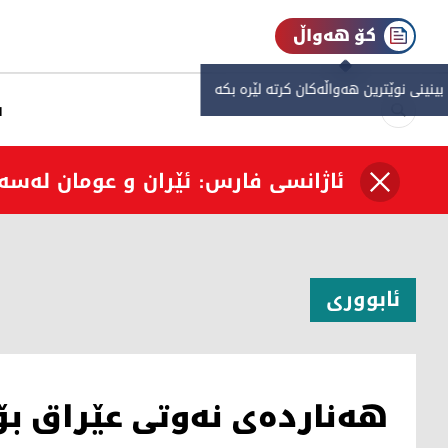
کۆ هەواڵ
 بینینی نوێترین هەواڵەکان کرتە لێرە بکە
س
ئاژانسی فارس: ئێران و عومان لەسە
ئابووری