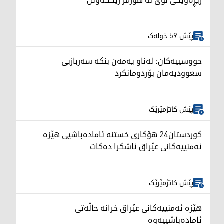
رێڕەوێکی نوێ لە هورمز رێککەوتن
پێش 59 خولەک
حووسییەکان: لەناو یەمەن بنکە سەربازیی
سعوودیەمان بۆردومانکرد
پێش کاتژمێرێک
کوردستان24 هۆکاری خستنە ئامادەباشیی هێزە
ئەمنییەکانی عێراق ئاشکرا دەکات
پێش کاتژمێرێک
هێزە ئەمنییەکانی عێراق خرانە حاڵەتی
ئامادەباشییەوە