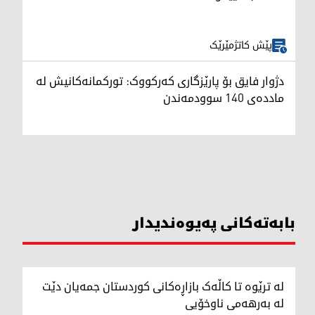
پێش کاتژمێرێک
دژوار فایق بۆ پارێزگاری کەرکووک: تورکمانەکانیش لە
ماددەی 140 سوودمەندن
بابەتەکانی پەیوەندیدار
لە ترێوە تا کاڵەک بازاڕەکانی کوردستان جمەیان دێت
لە بەرهەمی ناوخۆیی