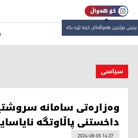
کۆ هەواڵ
 بینینی نوێترین هەواڵەکان کرتە لێرە بکە
س
سیاسی
وەزارەتی سامانە سروشتی
داخستنی پاڵاوتگە نایاسای
2024-08-05 14:37