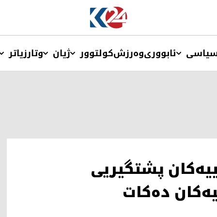
یاسی
ئابووری
وەرزش
کولتوور
ژیان
وتار
زیاتر
یەكان پشتگیریی
یەکان دەکات