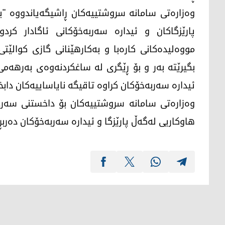
وەزارەتی سامانە سروشتییەکان ڕاشیگەیاندووە "ب
پارێزگاكان و ئیدارە سەربەخۆكانی ئاگادار کرد
مووەلیدەكانی كارەبا و بەكارهێنانی گازی كوالێ
بگیرێتە بەر و بۆ ڕێگری لە ساغكردنەوەی بەرهەمی ن
ئیدارە سەربەخۆكان کراوە تاقیگە نایاساییەکان دابخ
وەزارەتی سامانە سروشتییەكان بۆ داخستنی سەرج
هاوکاریی لەگەڵ پارێزگا و ئیدارە سەربەخۆکان دەربڕ