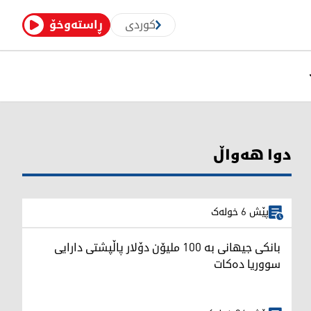
کوردی
ڕاستەوخۆ
دوا هەواڵ
پێش 6 خولەک
بانکی جیهانی بە 100 ملیۆن دۆلار پاڵپشتی دارایی
سووریا دەکات