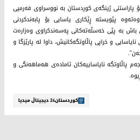
ۆ پاراستنی ژینگەی کوردستان بە نووسراوی فەرمیی
ووەتەوە پێویستە ڕێکاری یاسایی بۆ پابەندکردنی
تی باش بە پێی خەسڵەتەكانی پەسەندكراوی وەزارەت
ایاسایی و خراپی پاڵاوتگەكانیش، داوا لە پارێزگا و
ەن".
ەم پاڵاوتگە نایاساییەکان ئامادەی هەماهەنگی و
یوە.
کوردستان24 دیجیتاڵ میدیا