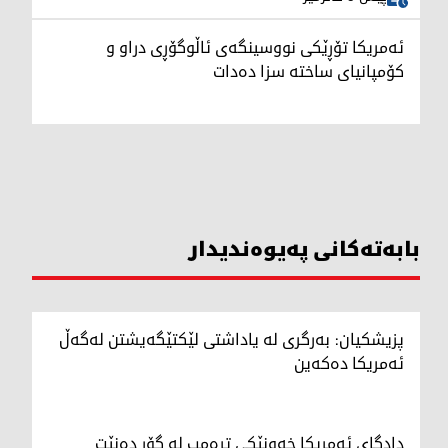
ئەمریکا تۆڕێکی نووسینگەی ئاڵوگۆڕی دراو و
کۆمپانیای ساختە سزا دەدات
بابەتەکانی پەیوەندیدار
پزیشکیان: بەرگری لە یاداشتی لێکتێگەیشتن لەگەڵ
ئەمریکا دەکەین
دادگای ئەمریکا خەونێکی ترەمپ لە گۆڕ دەنێت