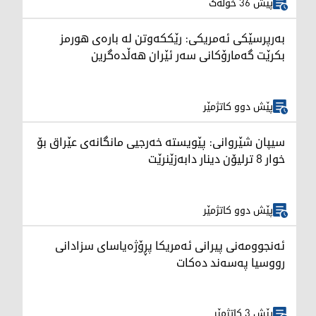
پێش 36 خولەک
بەرپرسێکی ئەمریکی: رێککەوتن لە بارەی هورمز
بکرێت گەمارۆکانی سەر ئێران هەڵدەگرین
پێش دوو کاتژمێر
سیپان شێروانی: پێویستە خەرجیی مانگانەی عێراق بۆ
خوار 8 ترلیۆن دینار دابەزێنرێت
پێش دوو کاتژمێر
ئەنجوومەنی پیرانی ئەمریکا پڕۆژەیاسای سزادانی
رووسیا په‌سه‌ند ده‌كات
پێش 3 کاتژمێر