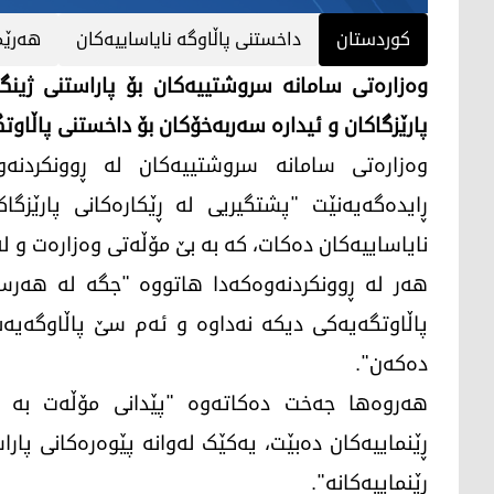
کوردستان
داخستنی پاڵاوگە نایاساییەکان
هەرێم
وەزارەتی سامانە سروشتییەكان بۆ پاراستنی ژینگ
پارێزگاكان و ئیدارە سەربەخۆكان بۆ داخستنی پاڵاوت
ڕایدەگەیەنێت "پشتگیریی لە ڕێکارەکانی پارێزگا
نایاساییەکان دەکات، کە بە بێ مۆڵەتی وەزارەت و لە
هەر لە ڕوونکردنەوەکەدا هاتووە "جگە لە هەرسێ 
پاڵاوتگەیەكی دیكە نەداوە و ئەم سێ پاڵاوگەیەش
دەكەن".
هەروەها جەخت دەکاتەوە "پێدانی مۆڵەت بە پا
ڕێنماییەکان دەبێت، یەکێک لەوانە پێوەرەکانی پار
ڕێنماییەكانە".