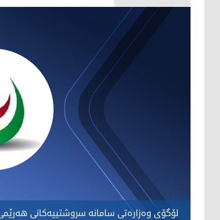
لۆگۆی وەزارەتی سامانە سروشتییەکانی هەرێمی