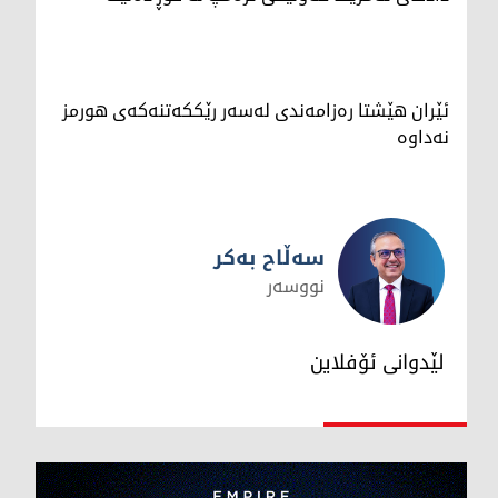
ئێران هێشتا رەزامەندی لەسەر رێککەتنەکەی هورمز
نەداوە
سەڵاح بەکر
نووسەر
سەڵاح بەکر
لێدوانی ئۆفلاین