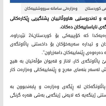
ی کوردستان
وەزارەتی سامانە سرووشتییەکان
ە و تەندروستیی هاووڵاتییان پشتگیریی ڕێکارەکانی
گەی نایاساییەکان دەکات.
وەزارەتی سامانە سروشتییەكان لە ڕوونکردنەوەیەکدا کە کۆپییەکی بۆ کوردستان24 نێردراوە،
كان و ئیدارە سەربەخۆكان بۆ داخستنی پاڵاوتگەی
 دەرەوەی ڕێنماییەکان دامەزراون".
پاڵاوتگەی كار، لاناز و قەیوان مۆڵەتیان بە هیچ
 لەسەر بنەمای مەرج و ڕێنماییەكانی وەزارەت كار
ڵاوتگەکان لە ڕێگەی وەزارەت و پابەندبوون بە
استنی ژینگەیە کە لایەنی ژینگەیی بەشی هەرە گرنگی