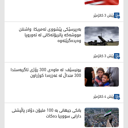
پێش 3 کاتژمێر
بەرپرسێکی پێشووی ئەمریکا: واشنتن
مووشەکە پاتریۆتەکانی لە ئەوروپا
وەردەگرێتەوە
پێش 3 کاتژمێر
یونیسێف: لە ماوەی 300 رۆژی ئاگربەستدا
300 منداڵ لە غەززەدا کوژراون
پێش 4 کاتژمێر
بانکی جیهانی بە 100 ملیۆن دۆلار پاڵپشتی
دارایی سووریا دەکات