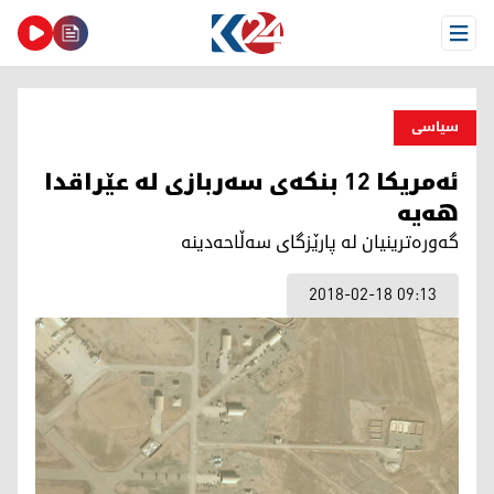
Open Menu
سیاسی
ئەمریكا 12 بنكەی سەربازی لە عێراقدا
هه‌یه‌
گه‌وره‌ترینیان له‌ پارێزگای سه‌ڵاحه‌دینه‌
2018-02-18 09:13