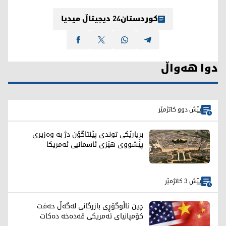
کوردستان24 دیجیتاڵ میدیا
دوا هەواڵ
پێش دوو کاتژمێر
بڕیارێکی توندی پێنتاگۆن دژ بە وەزیری
پێشووی هێزی ئاسمانیی ئەمریکا
پێش 3 کاتژمێر
چین ئاڵوگۆڕی بازرگانی لەگەڵ حەفت
کۆمپانیای ئەمریکی قەدەخە دەکات