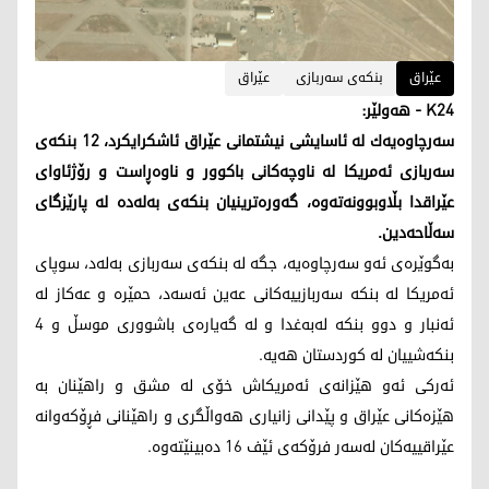
عێراق
بنكه‌ی سه‌ربازی
عێراق
K24 - هه‌ولێر:
سەرچاوەیەك لە ئاسایشی نیشتمانی عێراق ئاشكرایكرد، 12 بنكەی
سەربازی ئەمریكا لە ناوچەكانی باكوور و ناوەڕاست و رۆژئاوای
عێراقدا بڵاوبوونەتەوە، گەورەترینیان بنكەی بەلەدە لە پارێزگای
سەڵاحەدین.
بەگوێرەی ئەو سەرچاوەیە، جگە لە بنكەی سەربازی بەلەد، سوپای
ئەمریكا لە بنكە سەربازییەكانی عەین ئەسەد، حمێرە و عەكاز لە
ئەنبار و دوو بنكە لەبه‌غدا و لە گەیارەی باشووری موسڵ و 4
بنكەشییان لە كوردستان ھەیە.
ئەركی ئەو ھێزانەی ئەمریكاش خۆی لە مشق و راھێنان بە
ھێزەكانی عێراق و پێدانی زانیاری ھەواڵگری و راھێنانی فڕۆكەوانە
عێراقییەكان لەسەر فرۆكەی ئێف 16 دەبینێتەوە.