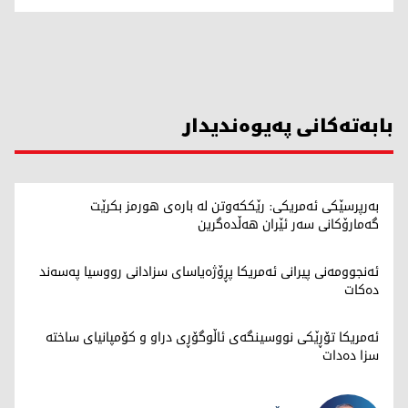
بابەتەکانی پەیوەندیدار
بەرپرسێکی ئەمریکی: رێککەوتن لە بارەی هورمز بکرێت
گەمارۆکانی سەر ئێران هەڵدەگرین
ئەنجوومەنی پیرانی ئەمریکا پڕۆژەیاسای سزادانی رووسیا په‌سه‌ند
ده‌كات
ئەمریکا تۆڕێکی نووسینگەی ئاڵوگۆڕی دراو و کۆمپانیای ساختە
سزا دەدات