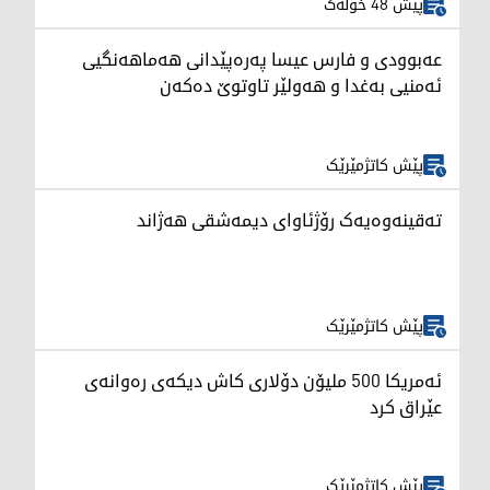
پێش 48 خولەک
عەبوودی و فارس عیسا پەرەپێدانی هەماهەنگیی
ئەمنیی بەغدا و هەولێر تاوتوێ دەکەن
پێش کاتژمێرێک
تەقینەوەیەک رۆژئاوای دیمەشقی هەژاند
پێش کاتژمێرێک
ئەمریکا 500 ملیۆن دۆلاری کاش دیکەی رەوانەی
عێراق کرد
پێش کاتژمێرێک