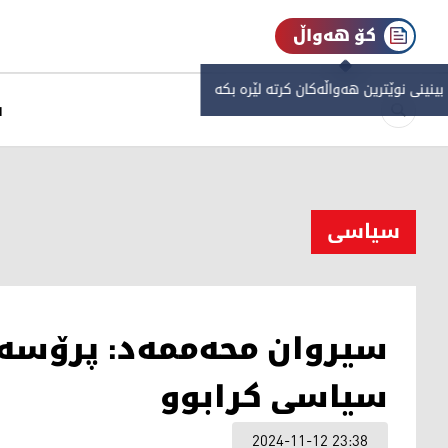
کۆ هەواڵ
 بینینی نوێترین هەواڵەکان کرتە لێرە بکە
س
سیاسی
سیروان محەممەد: پرۆسەی
سیاسی کرابوو
2024-11-12 23:38