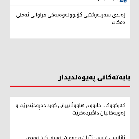
زەیدی سەرپەرشتیی کۆبوونەوەیەکی فراوانی ئەمنی
دەکات
بابەتەکانی پەیوەندیدار
کەرکووک.. خانووی هاووڵاتییانی کورد دەڕوخێندرێت و
زەویەکانیان داگیردەکرێت
ئاژانسی فارس: ئێران و عومان لەسەر کردنەوەی