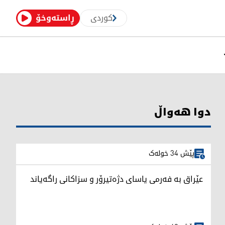
کوردی
ڕاستەوخۆ
دوا هەواڵ
پێش 34 خولەک
عێراق بە فەرمی یاسای دژەتیرۆر و سزاکانی راگەیاند