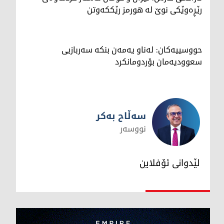
رێڕەوێکی نوێ لە هورمز رێککەوتن
حووسییەکان: لەناو یەمەن بنکە سەربازیی
سعوودیەمان بۆردومانکرد
سەڵاح بەکر
نووسەر
سەڵاح بەکر
لێدوانی ئۆفلاین