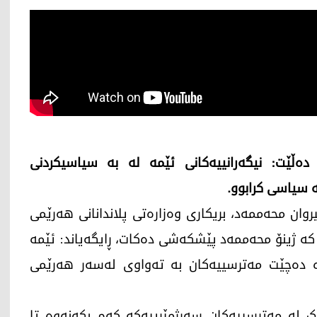
 دەڵێت: نیگەرانییەکانی ئێمە لە بە سیاسیکردنی
 سیاسی کرابوو.
ێشەممە 12ـی تشرینی دووەمی 2024، سیروان محەممەد، بریكاری وەزارەتی پلاندانانی هەرێمی
ان لە بەرنامەی باسی رۆژی كوردستان24ـدا، کە ژینۆ محەممەد پێشکەشی دەکات، ڕایگەیاند: ئێمە
وە دەچێت مەترسییەكان بە تەواوی لەسەر هەرێمی
ک لە مەترسییەكان سەرژمێرییەکە کەم بكەنەوە تا