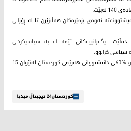
نەبێت.
یشتوونەتە ئەوەی بژمێرەكان هەڵبژێرن تا لە ڕۆژانی
 دەڵێت: نیگەرانییەکانی ئێمە لە بە سیاسیکردنی
 سیاسی کرابوو.
گوتیشی: داتاکانیت سەرژمێری بۆ حکوومەت گرنگن و %60ـی دانیشتووانی هەرێمی کوردستان لەنێوان 15
کوردستان24 دیجیتاڵ میدیا