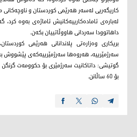
كاریگەریی لەسەر هەرێمی كوردستان و ناوچەكانی مادەی 140 
لەبارەی ئامادەكارییەكانیش ئاماژەی بەوە كرد، گە
داهاتوودا سەردانی هاووڵاتییان بكەن.
بریكاری وەزارەتی پلاندانانی هەرێمی كوردستان،
سەرژمێرییە، هەروەها سەرژمێرییەکەی پێشووش بە
بۆ 60 ساڵانن.