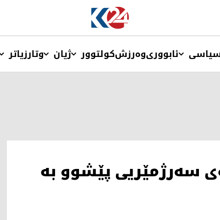
یاسی
ئابووری
وەرزش
کولتوور
ژیان
وتار
زیاتر
 سەرژمێریی پێشوو بە