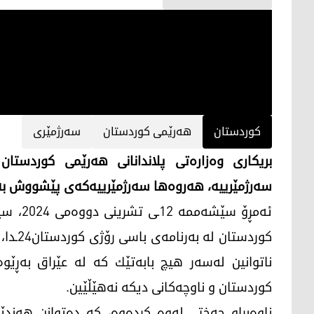
کوردستان
هەرێمی کوردستان
سەرژمێری
بریکاری وەزارەتی پلاندانانی هەرێمی کوردستان
سەرژمێرییە، هەروەها سەرژمێرییەکەی پێشووش بە
ئەمڕۆ س
كوردست
ناتوانین لەسەر هیچ بابەتێك كە لە عێراق بەڕێ
كوردستان و ناوچەكانی دیكە نەهێڵێین.
ناوەبراو جەختی لەوە کردەوە، کە دەتوانن هەندێ