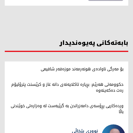
بابەتەکانی پەیوەندیدار
بۆ مەرگی ناوادەی هونەرمەند موزەفەر شافیعی
حکوومەتی هەرێم: بڕیارە تاکلایەنەی دانە غاز و کرێسنت پترۆلیۆم
رەت دەکەینەوە
وردەکاریی پڕۆسەی دامەزراندن بە گرێبەست لە وەزارەتی خوێندنی
باڵا
نووری بێخاڵی