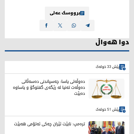
برووسک عەلی
دوا هەواڵ
پێش 33 خولەک
دەوڵەتی یاسا: چەسپاندنی دەسەڵاتی
دەوڵەت تەنیا لە رێگەی گفتوگۆ و یاساوە
دەبێت
پێش 51 خولەک
ترەمپ: نابێت ئێران چەکی ئەتۆمی هەبێت