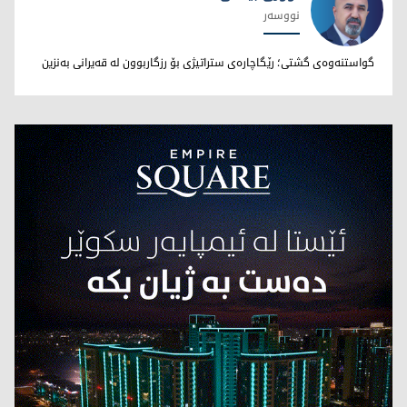
نووسەر
نووری بێخاڵی
گواستنەوەی گشتی؛ رێگاچارەی ستراتیژی بۆ رزگاربوون لە قەیرانی بەنزین