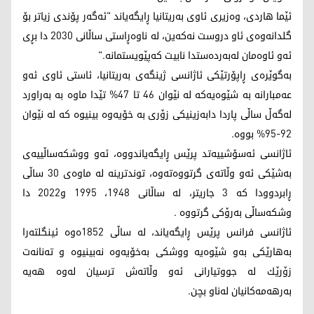
ئێما هاردی، وه‌زیری ئاوی به‌ریتانیا ڕایگەیاند "ئه‌گه‌ر پۆندی زیاتر بۆ
گلدانه‌وه‌ی ئاو دروست نه‌كه‌ین، له‌ ناوه‌ڕاستی ساڵانی 2030 دا بڕی
ئه‌و ئاوه‌مان له‌به‌رده‌ستدا نابیت كه‌پێویستمانه‌."
به‌گوێره‌ی ڕاپۆرتێكی ئاژانسی ژینگه‌ی به‌ریتانیا، ئاستی ئاوی ئه‌و
عه‌مبارانه‌ به‌ شێوه‌یه‌كه‌ له‌ نێوان 46 تا 47% تێدا ماوه‌ به‌ به‌راورد
له‌گه‌ڵ ساڵی پاردا دابه‌زینیكی زۆری به‌ خۆیه‌وه‌ بینیوه‌ كه‌ له‌ نێوان
92-95% بووه‌.
ئاژانسی ئه‌سۆشییه‌تد پرێس ڕایگه‌یاندووه‌، ئه‌و ووشكه‌ساڵییه‌ی
بەشێکی ئەو وڵاتەی گرتووەتەوە، توندترینه‌ له‌ ماوه‌ی 30 ساڵی
ڕابردوودا كه 3 جاریتر، لە ساڵانی 1948، 1995 و2022 دا
وشكه‌ساڵی بەرۆکی گرتووە .
ئاژانسی فرانس پرێس ڕایگه‌یاند، له‌ ساڵی 1852ه‌وه‌ ئینگلته‌را
به‌هارێكی به‌و شێوه‌یه‌ ووشكی به‌خۆیه‌وه‌ نه‌بینیوه‌ و ته‌نانه‌ت
زۆرێك له‌ جووتیارانی ئه‌و وڵاته‌ش ترسیان له‌وه‌ هه‌یه‌
به‌رهه‌مه‌كانیان له‌ناو بچن.