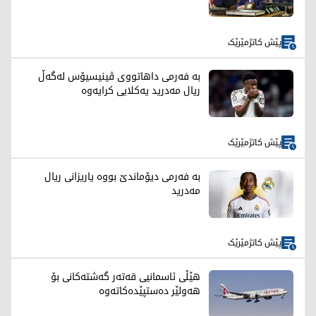
پێش کاتژمێرێک
بە فەرمی داهاتووی ڤینیسیۆس لەگەڵ
ریال مەدرید یەکلایی کرایەوە
پێش کاتژمێرێک
بە فەرمی دیۆماندێ بووە یاریزانی ریال
مەدرید
پێش کاتژمێرێک
هێڵی ئاسمانیی قەتەر گەشتەکانی بۆ
هەولێر دەستپێدەکاتەوە