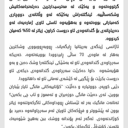
گرتووه‌ته‌وه‌ و یه‌كێك له‌ مه‌ترسیدارترین ده‌رئه‌نجامه‌كانیش
وشكه‌ساڵییه‌. ئینگلته‌راش یه‌كێكه‌ له‌و وڵاتانه‌ی دووچاری
كه‌مبارانی بووه‌ته‌وه‌ و به‌هۆیه‌وه‌ ئاستی ئاوی ژماره‌یه‌ك له‌و
ده‌ریاچانه‌ی بۆ گلدانه‌وه‌ی ئاو دروست كراون، زیاتر له‌ 50% كه‌میان
كردووه‌.
ئاژانسی ژینگه‌ی به‌ریتانیا ڕایگه‌یاند، ڕووبه‌ڕووبووی وشكترین
به‌هار له‌ ماوه‌ی 70 ساڵی ڕابردوودا بووینەتەوە، خه‌ریكه‌
سه‌رچاوه‌ی گلدانه‌وه‌ی ئاو له‌ به‌شێكی ئینگلته‌را وشک دەبن و به‌و
هۆیه‌شه‌وه‌ داوا ده‌كرێت سه‌رچاوه‌ی گلدانه‌وه‌ی دیکەی ئاو
دروست بكرێت بۆ ڕێگریی له‌ كێشه‌ی نه‌مانی ئاو له‌ داهاتوودا.
دێبی كوپه‌ر، جووتیارە و دەڵێت: "كۆتاییه‌كانی مانگی ئایار بێباران
بووین، ئه‌ی ده‌بێت مانگی حوزه‌یران و ته‌مموز و ئاب چی بكه‌ین؟
ته‌نانه‌ت مانگیك به‌ر له‌ ئێستاش ڕووداوه‌كانی ئاگركه‌وتنه‌وه‌ زیاتر
بوون له‌ پێشووتر و فڕۆكه‌كان ئاویان له‌م سه‌رچاوانه‌وه‌ ده‌برد بۆ
كوژاندنه‌وه‌ی. ئه‌گه‌ر ئه‌م پۆندانه‌ ووشك ببن به‌هیچ شێوه‌یه‌ك
ناتوینن كۆنترۆڵی ئاگره‌كان بكه‌ین."