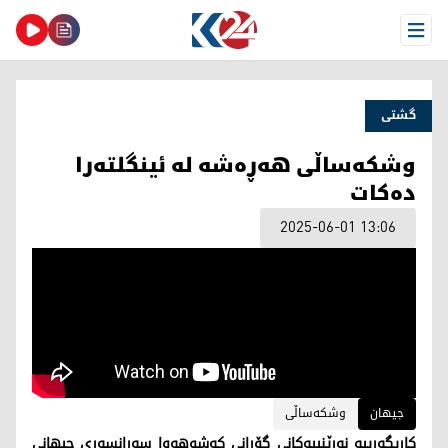
Open Menu
گشتی
وشكه‌ساڵی هه‌ڕه‌شه‌ له‌ ئینگلته‌را
ده‌كات
2025-06-01 13:06
جیهان
وشکەساڵی
كاریگه‌رییه‌ نه‌رێنییه‌كانی گۆڕانی كه‌شوهه‌وا سه‌رانسه‌ری جیهانی