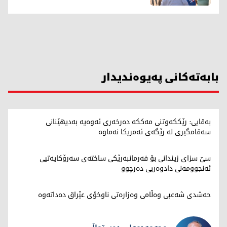
بابەتەکانی پەیوەندیدار
بەقایی: رێککەوتنی مەککە دەرخەری ئەوەیە بەدیهێنانی
سەقامگیری لە رێگەی ئەمریکا نەماوە
سێ سزای زیندانی بۆ فەرمانبەرێکی ساختەی سەرۆکایەتیی
ئەنجوومەنی دادوەریی دەرچوو
حەشدی شەعبی وەڵامی وەزارەتی ناوخۆی عێراق دەداتەوە