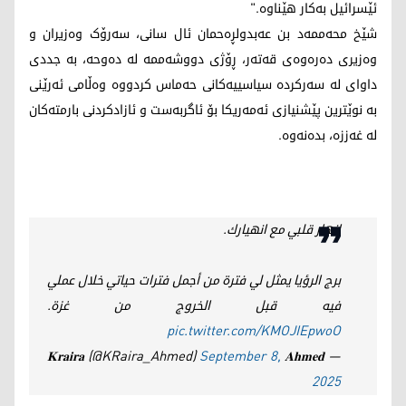
ئێسرائیل بەکار هێناوە."
شێخ محەممەد بن عەبدولڕەحمان ئال سانی، سەرۆک وەزیران و
وەزیری دەرەوەی قەتەر، ڕۆژی دووشەممە لە دەوحە، بە جددی
داوای لە سەرکردە سیاسییەکانی حەماس کردووە وەڵامی ئەرێنی
بە نوێترین پێشنیازی ئەمەریکا بۆ ئاگربەست و ئازادکردنی بارمتەکان
لە غەززە، بدەنەوە.
انهار قلبي مع انهيارك.
برج الرؤيا يمثل لي فترة من أجمل فترات حياتي خلال عملي
فيه قبل الخروج من غزة.
pic.twitter.com/KMOJIEpwoO
— 𝐀𝐡𝐦𝐞𝐝 ‏𝐊𝐫𝐚𝐢𝐫𝐚 (@KRaira_Ahmed)
September 8,
2025