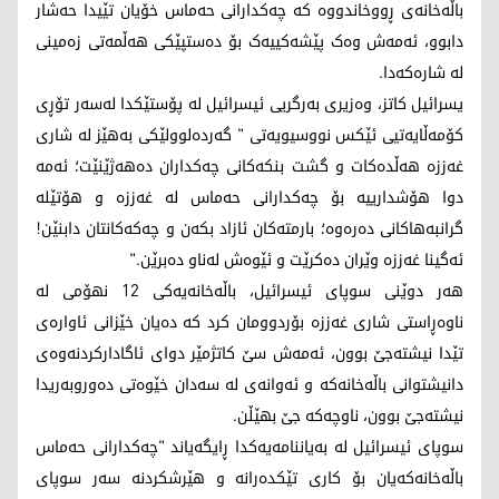
باڵەخانەی ڕووخاندووە کە چەکدارانی حەماس خۆیان تێیدا حەشار
دابوو، ئەمەش وەک پێشەکییەک بۆ دەستپێکی هەڵمەتی زەمینی
لە شارەکەدا.
یسرائیل کاتز، وەزیری بەرگریی ئیسرائیل لە پۆستێکدا لەسەر تۆڕی
کۆمەڵایەتیی ئێکس نووسیویەتی " گەردەلوولێکی بەهێز لە شاری
غەززە هەڵدەکات و گشت بنکەکانی چەکداران دەهەژێنێت؛ ئەمە
دوا هۆشدارییە بۆ چەکدارانی حەماس لە غەززە و هۆتێلە
گرانبەهاکانی دەرەوە؛ بارمتەکان ئازاد بکەن و چەکەکانتان دابنێن!
ئەگینا غەززە وێران دەکرێت و ئێوەش لەناو دەبرێن."
هەر دوێنی سوپای ئیسرائیل، باڵەخانەیەکی 12 نهۆمی لە
ناوەڕاستی شاری غەززە بۆردوومان کرد کە دەیان خێزانی ئاوارەی
تێدا نیشتەجێ بوون، ئەمەش سێ کاتژمێر دوای ئاگادارکردنەوەی
دانیشتوانی باڵەخانەکە و ئەوانەی لە سەدان خێوەتی دەوروبەریدا
نیشتەجێ بوون، ناوچەکە جێ بهێڵن.
سوپای ئیسرائیل لە بەیاننامەیەکدا ڕایگەیاند "چەکدارانی حەماس
باڵەخانەکەیان بۆ کاری تێکدەرانە و ‌هێرشکردنە سەر سوپای