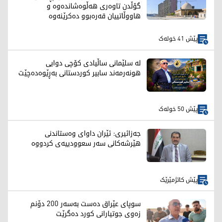
گۆڵدن تاوەری هەڵوەشاندەوە و
هاووڵاتییان قەرەبوو دەکرێنەوە
پێش 41 خولەک
لە سلێمانی ساڵیادی کۆچی دوایی
هونەرمەند سابیر کوردستانی بەڕێوەدەچێت
پێش 50 خولەک
جەزائیری: ئێران داوای وەستاندنی
هێرشەکانی سەر سعوودییەی کردووە
پێش کاتژمێرێک
سوپای عێراق دەست بەسەر 200 دۆنم
زەوی جوتیارانی کورد دەگرێت