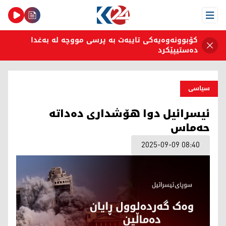
Open Menu
کۆبوونەوەیەکی تایبەت بە پرسی مووچە لە بەغدا
دەستیپێکرد
سیاسی
ئیسرائیل دوا هۆشداری دەداتە
حەماس
2025-09-09 08:40