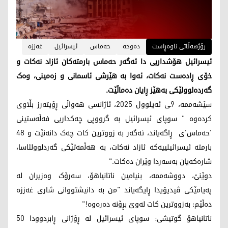
رۆژهەڵاتی ناوەڕاست
دەوحە
حەماس
ئیسرائیل
غەززە
ئیسرائیل هۆشداریی دا ئەگەر حەماس بارمتەکان ئازاد نەکات و
خۆی ڕادەست نەکات، ئەوا بە هێرشی ئاسمانی و زەمینی، وەک
گەردەلوولێکی بەهێز ڕایان دەماڵێت.
سێشەممە، 9ـی ئەیلوول 2025، ئاژانسی هەواڵی ڕۆیتەرز بڵاوی
کردەوە " سوپای ئیسرائیل بە گرووپی چەکداریی فەڵەستینی
'حەماس'ی ڕاگەیاند، ئەگەر بە زووترین کات چەک دانەنێت و 48
بارمتە ئیسرائیلییەکە ئازاد نەکات، بە هەڵمەتێکی گەردلوولئاسا،
شارەکەیان بەسەردا وێران دەکات."
دوێنێ، دووشەممە، بنیامین ناتانیاهۆ، سەرۆک وەزیران لە
پەیامێکی ڤیدیۆیدا ڕایگەیاند "من بە دانیشتووانی شاری غەززە
دەڵێم: بەزووترین کات لەوێ بڕۆنە دەرەوە!"
ناتانیاهۆ گوتیشی: سوپای ئیسرائیل لە ڕۆژانی ڕابردوودا 50