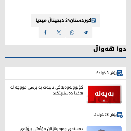
کوردستان24 دیجیتاڵ میدیا
دوا هەواڵ
پێش 3 خولەک
کۆبوونەوەیەکی تایبەت بە پرسی مووچە لە
بەغدا دەستیپێکرد
پێش 28 خولەک
دەستەی وەبەرهێنان مۆڵەتی پڕۆژەی