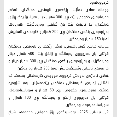
كردووه‌ته‌وه‌.
جومانه‌ غه‌لای ده‌ڵێت، ڕێکخەری ناوەندیی دەنگدان، ئه‌گه‌ر
فه‌رمانبه‌ری حكوومی بێت بڕی 300 هەزار دینار تەنیا، بۆ یەک ڕۆژی
دەنگدان، جا تایبەت بێت یان گشتیی وه‌رده‌گرێت، هه‌روه‌ها
بەڕێوەبەری بنکەی دەنگدان بڕی 200 هه‌زار و كارمه‌ندی ئاساییش
ته‌نیا 150 هه‌زار وه‌رده‌گرن.
جومانه‌ غه‌لای گوتووشیه‌تی، ئه‌گه‌ر ڕێکخەری ناوەندیی دەنگدان
قوتابی یان ده‌رچووی په‌یمانگه‌ و زانكۆ بێت، 400 هه‌زار دینار
وه‌رده‌گرێت و به‌ڕێوه‌به‌ری بنكه‌ی ده‌نگدان بڕی 300 هه‌زار دینار و
كارمه‌ندی ئاسایی وێستگه‌كانیش ته‌نیا 250 هه‌زار وه‌رده‌گرن.
غه‌لای ئاماژه‌ی به‌وه‌ش كردووه‌، مووچەی كارمه‌ندانی یەدەگ، کە
(5%)ـی ژمارەی كارمه‌ندانی دەنگدان پێکدەهێنن، بەم شێوەیە
دەبێت: فه‌رمانبه‌ری حكوومی بڕی 50 هه‌زار و سوپاسنامه‌یه‌ك،
قوتابی یان ده‌رچووی زانكۆ و په‌یمانگه‌ بڕی 100 هه‌زار و
سوپاسنامه‌یه‌یه‌ك وه‌رده‌گرن.
9ـی نیسانی 2025، نووسینگەی ڕۆژنامەوانیی محەممەد شیاع