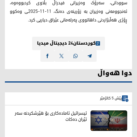
سوودانی، سەرۆک وەزیرانی فیدراڵ بڵاوی کردبووەوە‌،
ئەنجوومەنی وەزیران بە زۆرینەی دەنگ، 11-11-2025ـی وەکوو
ڕۆژی هەڵبژاردنی داهاتووی پەرلەمانی عێراق دیاریی کرد.
کوردستان24 دیجیتاڵ میدیا
دوا هەواڵ
پێش 5 کاتژمێر
ئیسرائیل ئامادەکاری بۆ هێرشکردنە سەر
ئێران دەکات