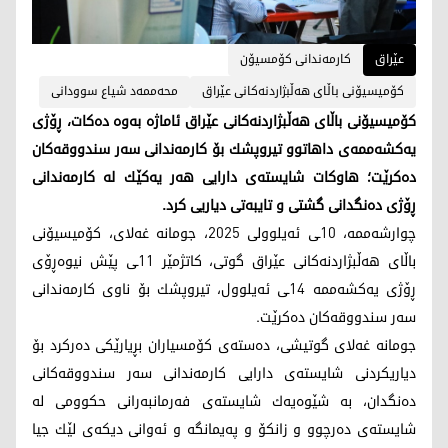
عێراق
کارمەندانی کۆمسیۆن
کۆمیسیۆنی باڵای هەڵبژاردنەکانی عێراق
محەممەد شیاع سوودانی
کۆمیسیۆنی باڵای هەڵبژاردنەکانی عێراق ئاماژه‌ به‌وه‌ ده‌كات، ڕۆژی
یه‌كشه‌ممه‌ی داهاتوو تیروپشك بۆ كارمه‌ندانی سه‌ر سندووقه‌كان
ده‌كرێت؛ هاوكات شایسته‌ی دارایی هه‌ر یه‌كێك له‌ كارمه‌ندانی
ڕۆژی ده‌نگدانی گشتی و تایبه‌تی دیاریی كرد.
چوارشه‌ممه‌، 10ـی ئه‌یلوولی 2025، جومانه‌ غه‌لای، کۆمیسیۆنی
باڵای هەڵبژاردنەکانی عێراق گوتی، كاتژمێر 11ـی پێش نیوه‌ڕۆی
ڕۆژی یه‌كشه‌ممه‌ 14ـی ئه‌یلوول، تیروپشك بۆ ناوی كارمه‌ندانی
سه‌ر سندووقه‌كان ده‌كرێت.
جومانه‌ غه‌لای گوتیشی، دەستەی کۆمسیاران بڕیارێکی دەرکرد بۆ
دیاریکردنی شایسته‌ی دارایی کارمەندانی سه‌ر سندووقه‌كانی
ده‌نگدان، به‌ شێوه‌یه‌ك شایسته‌ی فه‌رمانبه‌رانی حكوومی له‌
شایسته‌ی ده‌رچوو و زانكۆ و په‌یمانگه‌ و ئه‌وانی دیكه‌ی لێك جیا