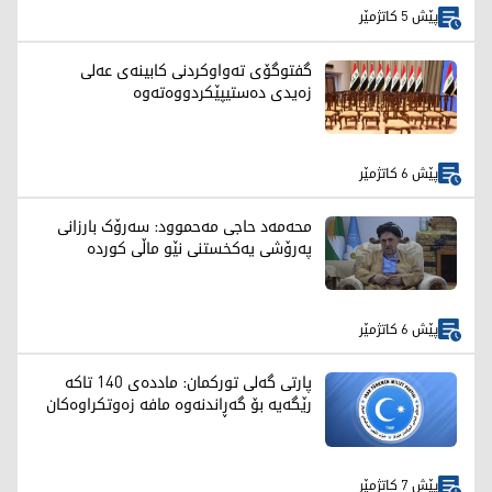
پێش 5 کاتژمێر
گفتوگۆی تەواوكردنی كابینەی عەلی
زەیدی دەستیپێكردووەتەوە
پێش 6 کاتژمێر
محەمەد حاجی مەحموود: سەرۆک بارزانی
پەرۆشی یەکخستنی نێو ماڵی کوردە
پێش 6 کاتژمێر
پارتی گەلی تورکمان: ماددەی 140 تاکە
رێگەیە بۆ گەڕاندنەوە مافە زەوتکراوەکان
پێش 7 کاتژمێر