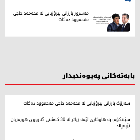
مەسرور بارزانی پیرۆزبایی لە محەمەد حاجی
مەحموود دەکات
بابەتەکانی پەیوەندیدار
سەرۆک بارزانی پیرۆزبایی لە محەمەد حاجی مەحموود دەکات
سێنتکۆم: بە هاوکاری ئێمە زیاتر لە 30 کەشتی گەرووی هورمزیان
تێپەڕاند