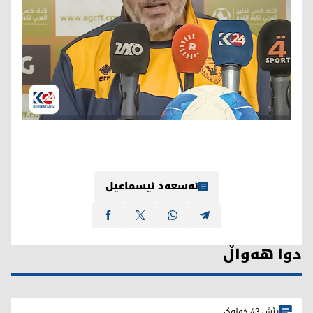
ئەسعەد ئیسماعیل
دوا هەواڵ
پێش 43 خولەک