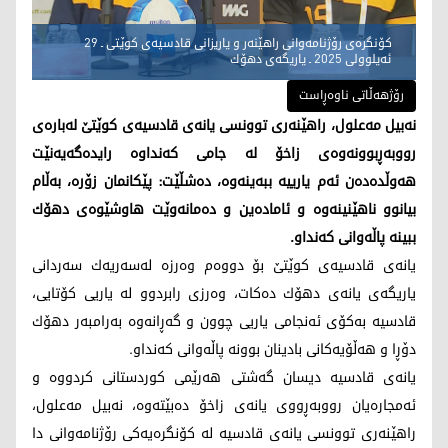
كۆنگرەی رۆژنامەوانی راهێنەر و یاریزانی قادسیەی كوێتی ـ 29
ئەیلوولی 2025 ـ یاریگەی دهۆك
رۆژهەڵاتی ناوەڕاست
نەبیل مەعلول، راهێنەری توونسی یانەی قادسیەی كوێتێ لەبارەی
رووبەڕبوونەوەی زاخۆ لە جامی كەنداوە رایدەگەیەنێت
هەوڵدەدەن ئەم یارییە ببەینەوە، دەشڵێت: پێكانمان زۆرە، بەڵام
بیانوو ناهێنینەوە و ئامادەین و دەمانەوێت هاوشێوەی دهۆك
ببینە پاڵەوانی كەنداو.
یانەی قادسیەی كوێتێ بۆ دووەم وەرزە لەسەریەك سەردانی
یاریگەی یانەی دهۆك دەكات، وه‌رزی رابردوو لە‌ یاریی كۆتایی،
قادسیە به‌كۆی ئه‌نجامی یاریی چوون و گه‌ڕانه‌وه بەرامبەر دهۆك
دۆڕا و هەڵۆیەكانی بادینان بوونە پاڵه‌وانی كەنداو.
یانەی قادسیە دیسان گەشتی هەرێمی كوردستانی كردووە و
ئەمجارەیان رووبەڕووی یانەی زاخۆ دەبێتەوە، نەبیل مەعلول،
راهێنەری توونسی یانەی قادسیە لە كۆنگرەیەكی رۆژنامەوانی دا