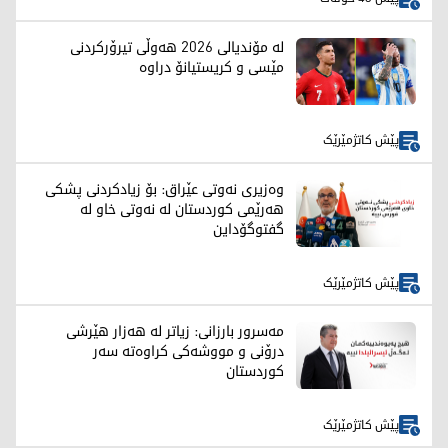
لە مۆندیالی 2026 هەوڵی تیرۆرکردنی
مێسی و کریستیانۆ دراوە
پێش کاتژمێرێک
وەزیری نەوتی عێراق: بۆ زیادکردنی پشکی
هەرێمی کوردستان لە نەوتی خاو لە
گفتوگۆداین
پێش کاتژمێرێک
مەسرور بارزانی: زیاتر لە هەزار هێرشی
درۆنی و مووشەکی کراوەتە سەر
کوردستان
پێش کاتژمێرێک