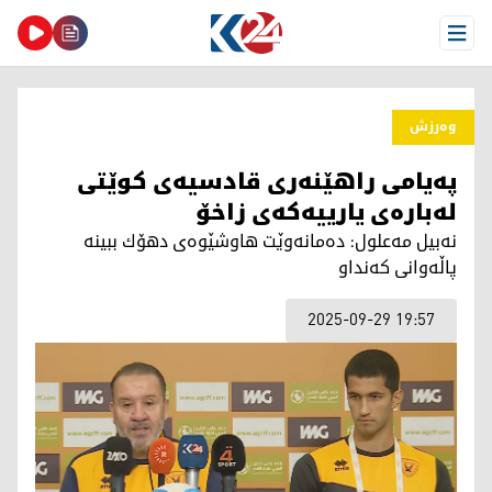
Open Menu
وەرزش
پەیامی راهێنەری قادسیەی كوێتی
لەبارەی یارییەكەی زاخۆ
نەبیل مەعلول: دەمانەوێت هاوشێوەی دهۆك ببینە
پاڵەوانی كەنداو
2025-09-29 19:57