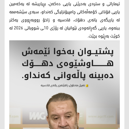
ئیماراتی و سترەی بەحرێنی یاریی دەكەن، بڕیاریشە لە یەكەمین
یاریی قۆناغی كۆمەڵەكانی چامپیۆنزلیگی كەنداو، سبەی سێشەممە
لە یاریگەی یانەی دهۆك، قادسیە و زاخۆ رووبەڕووی یەكتر
ببنەوە، یاریی گەڕانەوەی نێوانیان لە رۆژی 10ـی شووباتی 2026 لە
كوێت بەڕێوە بچێت.