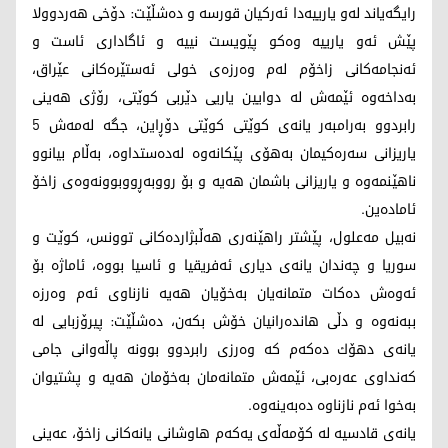
رایگەیاند لەو یارییەدا ئەركیان قورسە و دەشڵێت: دۆخی هەردوولا
پێش ئەو یارییە وەكو پێویست نییە و ئاگاداری ئاست و
ئەنجامەكانی زاخۆم لەم وەرزەی خولی ئەستێرەكانی عێراق،
بەداخەوە ئێمەش لە دوایین یاریی دێربی كوێتی، رۆژی هەینی
رابردوو بەرامبەر یانەی كوێتی كوێتی دۆڕاین، جگە لەمەش 5
یاریزانی سەرەكیمان بەهۆی پێكانەوە لەدەستداوە، بەڵام بیانوو
ناهێنمەوە و یاریزانی باشمان هەیە و بۆ رووبەڕووبوونەوەی زاخۆ
ئامادەین.
نەبیل مەعلول، پێشتر راهێنەری هەڵبژاردەكانی توونس، كوێت و
سوریا و چەندان یانەی دیاری ئەفریقیا و ئاسیا بووە، ئاماژە بۆ
ئەوەش دەكات متمانەیان بەخۆیان هەیە نازناوی ئەم وەرزە
ببەنەوە و دڵی هاندەرانیان خۆش بكەن، دەشڵێت: پیرۆزبایی لە
یانەی دهۆك دەكەم كە وەرزی رابردوو بوونە پاڵەوانی جامی
كەنداوی عەرەبی، ئێمەش متمانەمان بەخۆمان هەیە و پشتیوان
بەخوا ئەم نازناوە دەبەینەوە.
یانەی قادسیە لە كۆمەڵەی یەكەم هاوشانی یانەكانی زاخۆ، عەینی