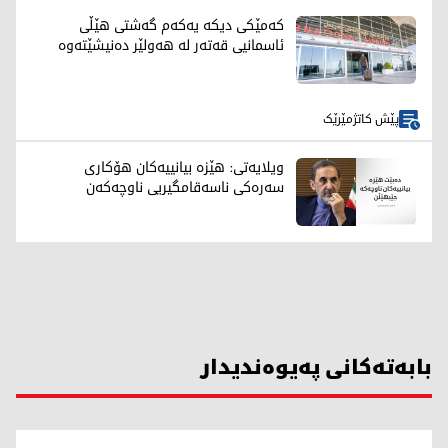
کەمێکی دیکە یەکەم گەشتی هێڵی
ئاسمانیی قەتەر لە هەولێر دەنیشێتەوە
پێش کاتژمێرێک
ویلایەتی: هێزە بیانییەکان هۆکاری
سەرەکی ناسەقامگیریی ناوچەکەن
بابەتەکانی پەیوەندیدار