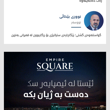
رەت دەکەینەوە
نووری بێخاڵی
نووسەر
نووری بێخاڵی
گواستنەوەی گشتی؛ رێگاچارەی ستراتیژی بۆ رزگاربوون لە قەیرانی بەنزین