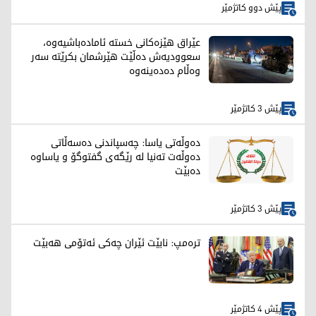
پێش دوو کاتژمێر
عێراق هێزەکانی خستە ئامادەباشیەوە،
سعوودیەش دەڵێت هێرشمان بکرێتە سەر
وەڵام دەدەینەوە
پێش 3 کاتژمێر
دەوڵەتی یاسا: چەسپاندنی دەسەڵاتی
دەوڵەت تەنیا لە رێگەی گفتوگۆ و یاساوە
دەبێت
پێش 3 کاتژمێر
ترەمپ: نابێت ئێران چەکی ئەتۆمی هەبێت
پێش 4 کاتژمێر