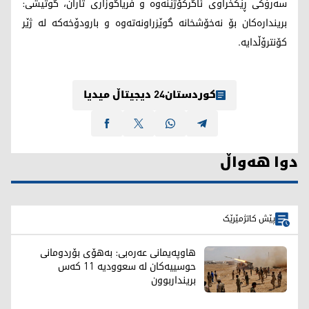
سەرۆکی ڕێکخراوی ئاگرکۆژێنەوە و فریاگوزاری تاران، گوتیشی:
بریندارەکان بۆ نەخۆشخانە گوێزراونەتەوە و بارودۆخەکە لە ژێر
کۆنترۆڵدایە.
کوردستان24 دیجیتاڵ میدیا
دوا هەواڵ
پێش کاتژمێرێک
هاوپەیمانی عەرەبی: بەهۆی بۆردومانی
حوسییەکان لە سعوودیە 11 کەس
برینداربوون