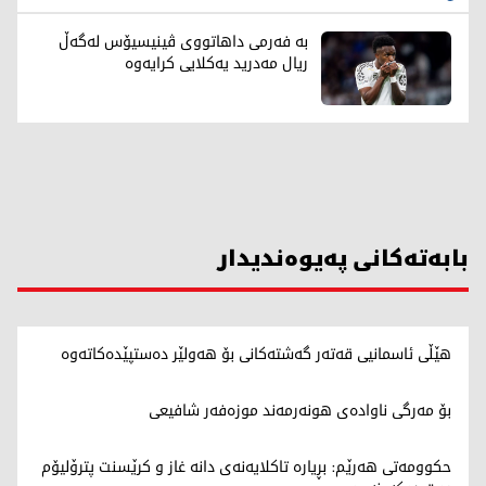
بە فەرمی داهاتووی ڤینیسیۆس لەگەڵ
ریال مەدرید یەکلایی کرایەوە
بابەتەکانی پەیوەندیدار
هێڵی ئاسمانیی قەتەر گەشتەکانی بۆ هەولێر دەستپێدەکاتەوە
بۆ مەرگی ناوادەی هونەرمەند موزەفەر شافیعی
حکوومەتی هەرێم: بڕیارە تاکلایەنەی دانە غاز و کرێسنت پترۆلیۆم