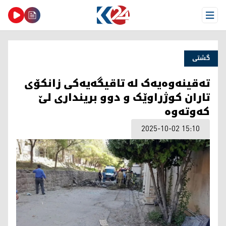
Open Menu
گشتی
تەقینەوەیەک لە تاقیگەیەکی زانکۆی
تاران کوژراوێک و دوو برینداری لێ
کەوتەوە
2025-10-02 15:10