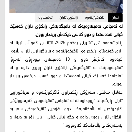
ئێران
ئاگرکوژێنەوە
زانکۆی تاران
تەقینەوە
لە ئەنجامی تەقینەوەیەک لە تاقیگەیەکی زانکۆی تاران کەسێک
گیانی لەدەستدا و دوو کەسی دیکەش بریندار بوون.
پێنجشەممە، 2ـی تشرینی یەکەم 2025، ئاژانسی هەواڵی 'ئیرنا' لە
زاری گوتەبێژی ڕێکخراوی ئاگرکوژێنەوە و فریاگوزاریی تاران، بڵاوی
کردەوە، کاتژمێر دوو و 10 دەقیقەی نیوەڕۆی ئەمڕۆ،
تەقینەوەیەک لە تاقیگەیەکی زانکۆی تاران ڕووی داوە و لە
ئەنجامدا کەسێک گیانی لەدەستدا و دوو کەسی دیکەش بریندار
بوونە.
جەلال مەلکی، سەرۆکی ڕێکخراوی ئاگرکوژێنەوە و فریاگوزاریی
تاران، ڕایگەیاند "ڕووداوەکە لە ئەنجامی تەقینەوەی کەپسوولێکی
هایدرۆجین لە باڵەخانەیەکی دوو نهۆمیی تاقیگەیەکی سەر بە
زانکۆی تاران ڕووی داوە و جگە زیانی گیانی، زیانی زۆر بە دیوار و
پەنجەرەکانی باڵەخانەکە کەوتووە."