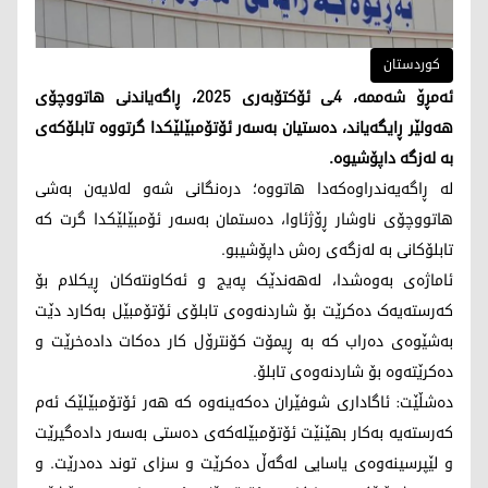
کوردستان
ئەمڕۆ شەممە، 4ـی ئۆکتۆبەری 2025، ڕاگەیاندنی هاتووچۆی
هەولێر ڕایگەیاند، دەستیان بەسەر ئۆتۆمبێلێکدا گرتووە تابلۆکەی
بە لەزگە داپۆشیوە.
لە ڕاگەیەندراوەکەدا هاتووە؛ درەنگانی شەو لەلایەن بەشی
هاتووچۆی ناوشار ڕۆژئاوا، دەستمان بەسەر ئۆمبێلێکدا گرت کە
تابلۆکانی بە لەزگەی رەش داپۆشیبو.
ئاماژەی بەوەشدا، لەهەندێک پەیج و ئەکاونتەکان ڕیکلام بۆ
کەرستەیەک دەکرێت بۆ شاردنەوەی تابلۆی ئۆتۆمبێل بەکارد دێت
بەشێوەی دەراب کە بە ڕیمۆت کۆنترۆل کار دەکات دادەخرێت و
دەکرێتەوە بۆ شاردنەوەی تابلۆ.
دەشڵێت: ئاگاداری شوفێران دەکەینەوە کە هەر ئۆتۆمبێلێک ئەم
کەرستەیە بەکار بهێنێت ئۆتۆمبێلەکەی دەستی بەسەر دادەگیرێت
و لێپرسینەوەی یاسایی لەگەڵ دەکرێت و سزای توند دەدرێت. و