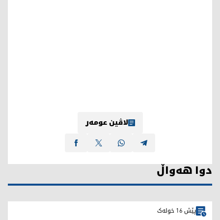
لاڤین عومەر
دوا هەواڵ
پێش 16 خولەک