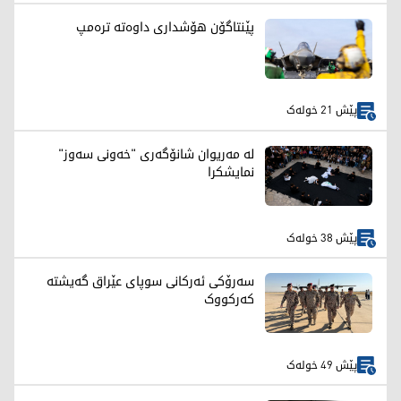
پێنتاگۆن هۆشداری داوەتە ترەمپ
پێش 21 خولەک
لە مەریوان شانۆگەری "خەونی سەوز"
نمایشکرا
پێش 38 خولەک
سەرۆکی ئەرکانی سوپای عێراق گەیشتە
کەرکووک
پێش 49 خولەک