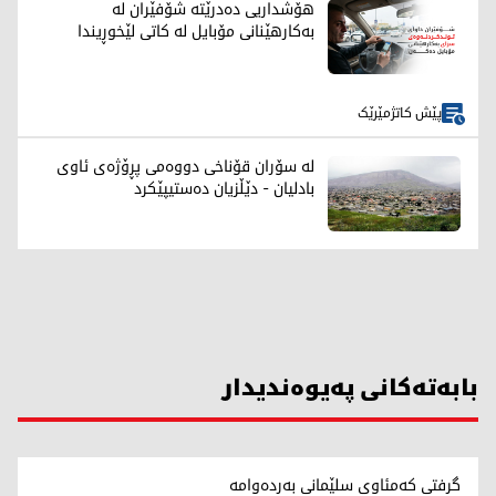
هۆشداریی دەدرێتە شۆفێران لە
بەکارهێنانی مۆبایل لە کاتی لێخوڕیندا
پێش کاتژمێرێک
لە سۆران قۆناخی دووەمی پڕۆژەی ئاوی
بادلیان - دێڵزیان دەستیپێکرد
بابەتەکانی پەیوەندیدار
گرفتی کەمئاوی سلێمانی بەردەوامە