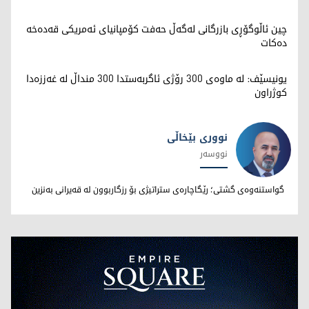
چین ئاڵوگۆڕی بازرگانی لەگەڵ حەفت کۆمپانیای ئەمریکی قەدەخە
دەکات
یونیسێف: لە ماوەی 300 رۆژی ئاگربەستدا 300 منداڵ لە غەززەدا
کوژراون
نووری بێخاڵی
نووسەر
نووری بێخاڵی
گواستنەوەی گشتی؛ رێگاچارەی ستراتیژی بۆ رزگاربوون لە قەیرانی بەنزین