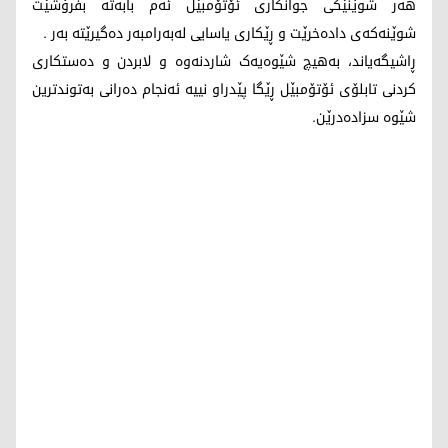
هەر شوێنێکی جوانکاری ئۆتۆمبێل ئەم بابەتە بفرۆشێت
شوێنەکەی دادەخرێت و ڕێکاری یاسایی لەبەرامبەر دەگیرێتە بەر .
ڕاشیگەیاند، بەهیچ شێوەیەک شاردنەوە و لابردن و دەستکاری
کردنی تابلۆی ئۆتۆمبێل ڕێگا پێدراو نییە ئەنجام دەرانی بەتوندترین
شێوە سزادەدرێن.