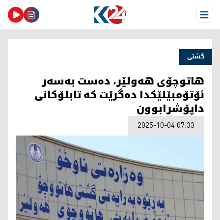
Open Menu
گشتی
هاتوچۆی هەولێر، دەست بەسەر
ئۆتۆمبێلێکدا دەگرێت کە تابلۆکانی
داپۆشرابوون
2025-10-04 07:33