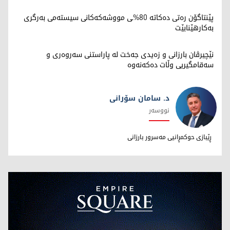
پێنتاگۆن رەتی دەکاتە 80%ـی مووشەکەکانی سیستەمی بەرگری
بەکارهێنابێت
نێچیرڤان بارزانی و زەیدی جەخت لە پاراستنی سەروەری و
سەقامگیریی وڵات دەکەنەوە
د. سامان سۆرانی
نووسەر
د. سامان سۆرانی
ڕێبازی حوکمڕانیی مەسرور بارزانی