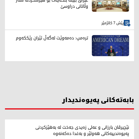
عێراق ببێتە بنکەیەک بۆ هێرشکردنە سەر
وڵاتانی دراوسێ
پێش 7 کاتژمێر
ترەمپ: دەمەوێت لەگەڵ ئێران رێککەوم
بابەتەکانی پەیوەندیدار
نێچیرڤان بارزانی و عەلی زەیدی جەخت لە بەهێزکردنی
پەیوەندییەکانی هەولێر و بەغدا دەکەنەوە