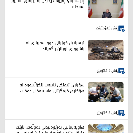
پزیشکیان: پەیوەندیکردن بە رێبەری باڵا زۆر
سەختە
پێش کاتژمێرێک
ئیسرائیل کوژرانی دوو سەربازی لە
باشووری لوبنان راگەیاند
پێش 5 کاتژمێر
سۆران.. تیمێکی تایبەت لێکۆڵینەوە لە
هۆکاری کرمگرتنی ماسییەکان دەکات
پێش 6 کاتژمێر
هاوپەیمانیی بەڕێوەبردنی دەوڵەت: نابێت