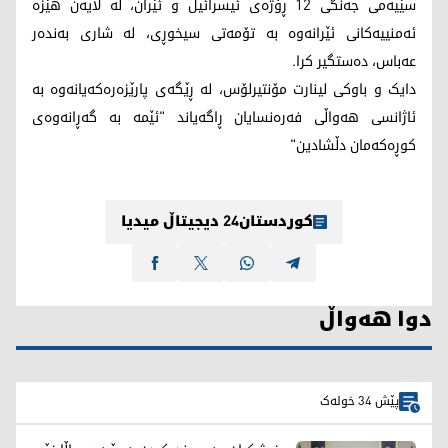
سێیەمی جەنگی 12 ڕۆژەی ئیسرائیل و ئێران، لە لایەن هێزە
ئەمنییەکانی ئێرانەوە بە تۆمەتی سیخوڕی، لە شاری بەندەر
عەباس، دەستگیر کرا.
دایک و باوکی لینارت مۆنتیرلۆس، لە ڕێگەی پارێزەرەکەیانەوە بە
ئاژانسی هەواڵی فەرەنسایان ڕاگەیاند "ئێمە بە گەڕانەوەی
کوڕەکەمان دڵشادین"
کوردستان24 دیجیتاڵ میدیا
دوا هەواڵ
پێش 34 خولەک