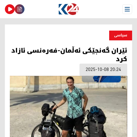
Open Menu
سیاسی
ئێران گەنجێکی ئەڵمان-فەرەنسی ئازاد
کرد
2025-10-08 20:24