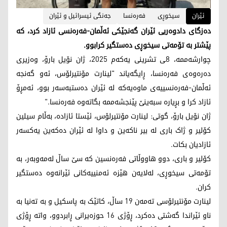
ئێران
سیخوڕی
فەرەنسا
جەنگی ئیسرائیل و ئێران
دەزگای دادوەریی ئێران گەنجێکی ئەڵمان-فەرەنسی ئازاد کرد، کە
پێشتر بە تۆمەتی سیخوڕی دەستگیر کرابوو.
چوارشەممە، 8ـی تشرینی یەکەم 2025، ژان نۆیل بارۆ، وەزیری
دەرەوەی فەرەنسا، ڕایگەیاند "لینارت مۆنتیرلۆس، ئەو گەنجە
ئەڵمان-فەرەنسییەی ماوەیەکە لە ئێران دەستبەسەر بوو، ئەمڕۆ
ئازاد کرا و بڕیارە سبەینێ پێنجشەممە بگاتەوە فەرەنسا."
ژان نۆیل بارۆ، گوتی: لینارت مۆنتیرلۆس، ئێستا ئازادە، بەڵام سیلین
کۆلیر و ژاک باری لە بیر ناکەین و داوا لە ئێران دەکەین یەکسەر
ئازادیان بکات.
کۆلیر و باری، دوو هاووڵاتی فەرەنسین کە سێ ساڵ لەمەوبەر، بە
تۆمەتی سیخوڕی، لەلایەن هێزە ئەمنییەکانی ئێرانەوە دەستگیر
کران.
لینارت مۆنتیرلۆسی تەمەن 19 ساڵ، کاتێک بە پاسکیل و بە تەنیا بە
ناو ئێراندا گەشتی دەکرد، ڕۆژی 16 حوزەیرانی ڕابردوو، واتە ڕۆژی