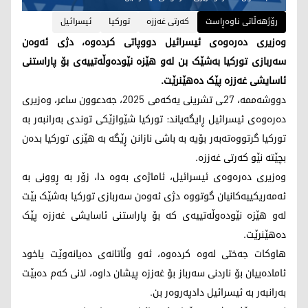
رۆژهەڵاتی ناوەڕاست
کەرتی غەززە
تورکیا
ئیسرائیل
وەزیری دەرەوەی ئیسرائیل دووپاتی کردەوە، دژی ئەوەن
سەربازی تورکیا بەشێک بن لەو هێزە نێودەوڵەتییەی بۆ پاراستنی
ئاسایشی غەززە پێک دەهێنرێت.
دووشەممە، 27ـی تشرینی یەکەمی 2025، جەدعوون ساعر، وەزیری
دەرەوەی ئیسرائیل ڕایگەیاند: تورکیا شێوازێکی توندی بەرانبەر بە
تورکیا گرتووەتەبەر بۆیە بە باشی نازانن ڕێگە بە هێزی تورکیا بدەن
بچێتە نێو کەرتی غەززە.
وەزیری دەرەوەی ئیسرائیل، ئاماژەی بەوە دا، زۆر بە ڕوونی بە
ئەمەریکییەکانیان گوتووە دژی ئەوەن سەربازی تورکیا بەشێک بێت
لەو هێزە نێودەوڵەتییەی کە بۆ پاراستنی ئاسایشی غەززە پێک
دەهێنرێت.
هاوکات جەختی لەوە کردەوە، ئەو وڵاتانەی دەیانەوێت یاخود
ئامادەییان بۆ ناردنی سەرباز بۆ غەززە پیشان داوە، لانی کەم دەبێت
بەرانبەر بە ئیسرائیل دادپەروەر بن.