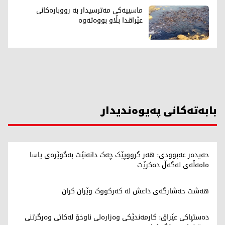
ماسییەکی مەترسیدار بە رووبارەکانی
عێراقدا بڵاو بووەتەوە
بابەتەکانی پەیوەندیدار
حەیدەر عەبوودی: هەر گرووپێک چەک دانەنێت بەگوێرەی یاسا
مامەڵەی لەگەڵ دەکرێت
هەشت حەشارگەی داعش لە کەرکووک وێران کران
دەستپاکی عێراق: کارمەندێکی وەزارەتی ناوخۆ لەکاتی وەرگرتنی