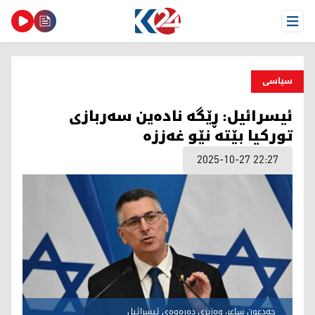
Open Menu
سیاسی
ئیسرائیل: ڕێگە نادەین سەربازی
تورکیا بێتە نێو غەززە
2025-10-27 22:27
جەدعون ساعر، وەزیری دەرەوەی ئیسرائیل