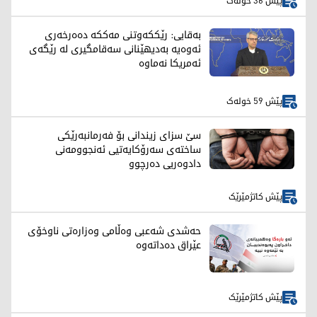
پێش 36 خولەک
بەقایی: رێککەوتنی مەککە دەەرخەری
ئەوەیە بەدیهێنانی سەقامگیری لە رێگەی
ئەمریکا نەماوە
پێش 59 خولەک
سێ سزای زیندانی بۆ فەرمانبەرێکی
ساختەی سەرۆکایەتیی ئەنجوومەنی
دادوەریی دەرچوو
پێش کاتژمێرێک
حەشدی شەعبی وەڵامی وەزارەتی ناوخۆی
عێراق دەداتەوە
پێش کاتژمێرێک