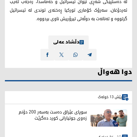
لە دەستپێکی شەڕی نێوان ئیسرائیل و حەماسدا، رەجەب تەیب
ئەردۆغان، سەرۆک کۆماری تورکیا ڕەخنەی توندی لە ئیسرائیل
گرتووە و تەنانەت بە دوڵەتی تیرۆریش ناوی بردووه‌.
دڵشاد عەلی
دوا هەواڵ
پێش 13 خولەک
سوپای عێراق دەست بەسەر 200 دۆنم
زەوی جوتیارانی کورد دەگرێت