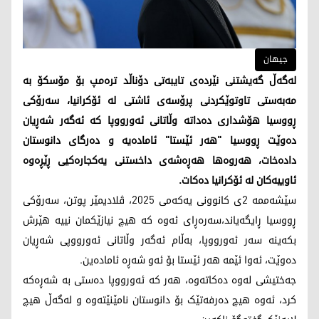
جیهان
لەگەڵ گەیشتنی نێردەی تایبەتی دۆناڵد ترەمپ بۆ مۆسکۆ بە
مەبەستی تاوتوێکردنی پرۆسەی ئاشتی لە ئۆکرانیا، سەرۆکی
ڕووسیا هۆشداری دەداتە وڵاتانی ئەورووپا کە ئەگەر شەڕیان
دەوێت ڕووسیا "هەر ئێستا" ئامادەیە و دەرگای دانوستان
دادەخات، هەروەها هەڕەشەی داخستنی یەکجارەکیی ڕێڕەوە
ئاوییەکان لە ئۆکرانیا دەکات.
سێشەممە 2ی کانوونی یەکەمی 2025، ڤلادیمێر پوتن، سەرۆکی
ڕووسیا ڕایگەیاند،سەرەڕای ئەوە کە هیچ نیازێکمان نییە هێرش
بکەینە سەر ئەورووپا، بەڵام ئەگەر وڵاتانی ئەورووپی شەڕیان
دەوێت، ئەوا ئێمە هەر ئێستا بۆ ئەو شەڕە ئامادەین.
جەختیشی لەوە دەکاتەوە، هەر کە ئەورووپا دەستی بە شەڕەکە
کرد، ئەوە هیچ دەرفەتێک بۆ دانوستان نامێنێتەوە و لەگەڵ هیچ