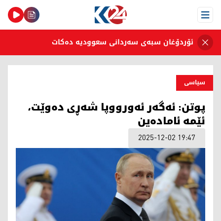
Open Menu
ئۆردۆغان سبەی سەردانی سعوودیە دەکات
سیاسی
پوتن: ئەگەر ئەورووپا شەڕی دەوێت،
ئێمە ئامادەین
2025-12-02 19:47