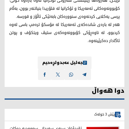
نزیکن، هەروەها زێلێنسکی سەرۆکی ئۆکرانیا لەوە بارەوە گوتی:
کۆبوونەوەکانی ئەمەریکا و ئۆکرانیا لە فلۆریدا بنیاتنەر بوون، بەڵام
پرسی یەکلایی کردنەوەی سنوورەکان بابەتێکی ئاڵۆز و قورسە.
هەر لە بارەی شاندەکەی ئەمەریکا لە مۆسکۆ ترەمپ باسی لەوە
کردبوو، لە ناوەڕۆکی کۆبوونەوەکەی ستیڤ ویتکۆف و پوتن
ئاگادار دەکرێینەوە.
جەلیل عەبدولڕەحیم
دوا هەواڵ
پێش 3 خولەک
ئۆردۆغان سبەی سەردانی سعوودیە دەکات