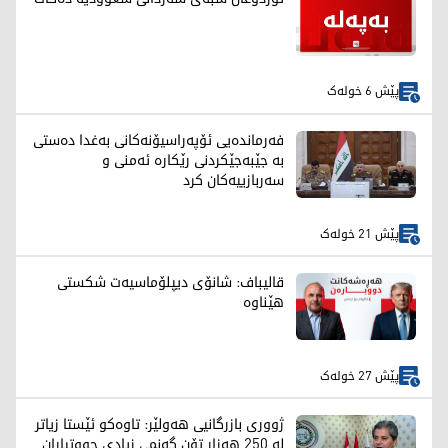
پێش 6 خولەک
فەرماندەیی ئۆپەراسیۆنەکانی بەغدا دەستی
بە جێبەجێکردنی رێکارە ئەمنی و
سەربازییەکان کرد
پێش 21 خولەک
قالیباف: شانۆی دیپلۆماسیەت شکستی
هێناوە
پێش 27 خولەک
ژووری بازرگانیی هەولێر: تاوەکو ئێستا زیاتر
لە 250 هەزار تۆن گەنمی زیادی جووتیاران