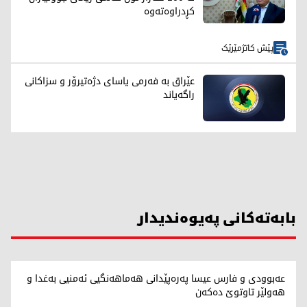
کڕدراوەتەوە
پێش کاتژمێرێک
عێراق بە فەرمی یاسای دژەتیرۆر و سزاکانی
راگەیاند
بابەتەکانی پەیوەندیدار
عەبوودی و فارس عیسا پەرەپێدانی هەماهەنگیی ئەمنیی بەغدا و
هەولێر تاوتوێ دەکەن