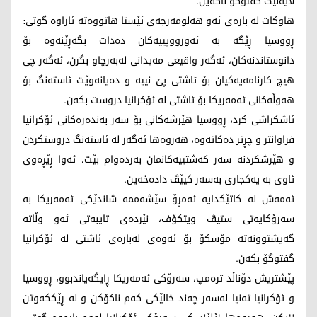
لایەنێک گفتوگۆ ناکەین.
هاوکات لە بارەی ئەو هەلومەرجەی ئێستا هاتووەتە ئاراوە گوتی:
ڕووسیا ڕێگە بە ئەورووپییەکان دەدات بگەڕێنەوە بۆ
دانوستاندنەکان، ئەگەر واقیعی مەیدانی لەبەرچاو بگرن، ئەگەر چی
هیچ کارنامەیەکیان بۆ ئاشتی پێ نییە و دەیانەوێت ئاستەنگ بۆ
هەوڵەکانی ئەمەریکا بۆ ئاشتی لە ئۆکرانیا دروست بکەن.
ئاشکراشی کرد، ڕووسیا هێرشەکانی بۆ سەر بەندەرەکانی ئۆکرانیا
فراوانتر و چڕتر دەکاتەوە، هەروەها ئەگەر لە ئاستەنگ دروستکردن
و هێرشکردنە سەر کەشتییەکانمان بەردەوام بێت، ئەوا ڕێڕەوی
ئاوی بە یەکجاری بەسەر کیێڤ دادەخەین.
ئەمەش لە کاتێکدایە ئەمڕۆ سێشەممە شاندێکی ئەمەریکا بە
سەرۆکایەتی ستیڤ ویتکۆف، نێردەی تایبەتی ئەو وڵاتە
گەیشتوونەتە مۆسکۆ بۆ ئەوەی لەبارەی ئاشتی لە ئۆکرانیا
گفتوگۆ بکەن.
پێشتریش دۆناڵد ترەمپ، سەرۆکی ئەمەریکا ڕایگەیاندبوو، ڕووسیا
و ئۆکرانیا تەنیا لەسەر چەند خالێکی کەم ناکۆکن و لە ڕێککەوتن