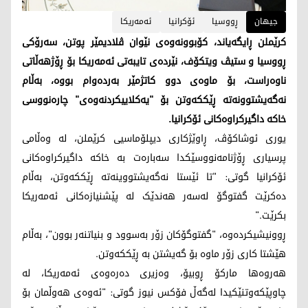
جیهان
ڕووسیا
ئۆکرانیا
ئەمەریکا
کرێملن ڕایگەیاند، کۆبوونەوەی نێوان ڤلادیمێر پوتن، سەرۆکی
ڕووسیا و ستیڤ ویتکۆف، نێردەی تایبەتی ئەمەریکا بۆ ڕۆژهەڵاتی
ناوەراست، بۆ ماوەی دوو کاتژمێر بەردەوام بووە، بەڵام
نەگەیشتوونەتە ڕێککەوتن بۆ "یەکلاییکردنەوەی" چارەنووسی
خاکە داگیرکراوەکانی ئۆکرانیا.
یوری ئوشاکۆڤ، ڕاوێژکاری دیپلۆماسیی کرێملن، لە وەڵامی
پرسیاری ڕۆژنامەنووسێکدا سەبارەت بە خاکە داگیرکراوەکانی
ئۆکرانیا گوتی: "تا ئێستا نەگەیشتووینەتە ڕێککەوتن، بەڵام
دەکرێت گفتوگۆ لەسەر هەندێک لە پێشنیازەکانی ئەمەریکا
بکرێت."
ڕوونیشیکردەوە، "گفتوگۆکان زۆر بەسوود و بنیاتنەر بوون"، بەڵام
هێشتا کاری زۆر ماوە بۆ گەیشتن بە ڕێککەوتن.
هەروەها مارکۆ ڕوبیۆ، وەزیری دەرەوەی ئەمەریکا، لە
چاوپێکەوتنێکیدا لەگەڵ فۆکس نیوز گوتی: "ئەوەی هەوڵمان بۆ