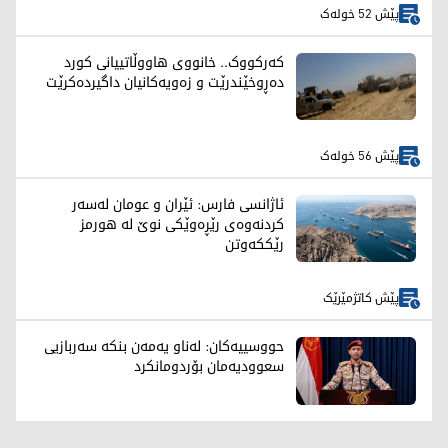
پێش 52 خولەک
کەرکووک.. خانووی هاووڵاتییانی کورد
دەڕوخێندرێت و زەویەکانیان داگیردەکرێت
پێش 56 خولەک
ئاژانسی فارس: ئێران و عومان لەسەر
کردنەوەی رێڕەوێکی نوێ لە هورمز
رێککەوتن
پێش کاتژمێرێک
حووسییەکان: لەناو یەمەن بنکە سەربازیی
سعوودیەمان بۆردومانکرد