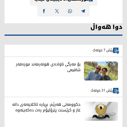
دوا هەواڵ
پێش 7 خولەک
بۆ مەرگی ناوادەی هونەرمەند موزەفەر
شافیعی
پێش 31 خولەک
حکوومەتی هەرێم: بڕیارە تاکلایەنەی دانە
غاز و کرێسنت پترۆلیۆم رەت دەکەینەوە