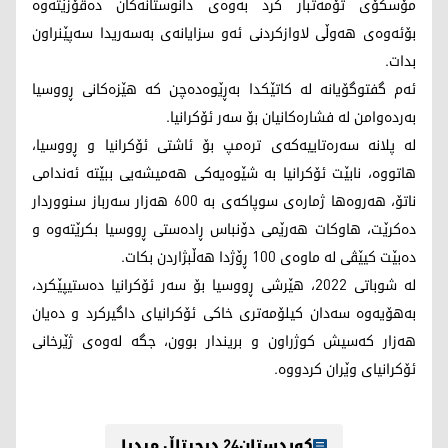
مۆسکۆی تۆمەتبار کرد بەوەی دانوستانەکان دەقۆزێتەوە
بۆئەوەی هەوڵی لاوازکردنی ئەو سزایانەی بەسەریدا سەپێنراون
بدات.
ئەم گفتوگۆیانە لە کاتێکدا بەڕێوەدەچن کە هێزەکانی ڕووسیا
بەردەوامن لە فشارەکانیان بۆ سەر ئۆکرانیا.
لە پلانە سەرەتاییەکەی ترەمپ بۆ ئاشتی ئۆکرانیا و ڕووسیا،
هاتووە، نابێت ئۆکرانیا بە شێوەیەکی هەمیشەیی ببێتە ئەندامی
ناتۆ، هەروەها ژمارەی سوپاکەی بە 600 هەزار سەرباز سنووردار
دەکرێت، هاوکات هەرێمی دۆنباس ڕادەستی ڕووسیا بکرێتەوە و
دەبێت کیێڤی لە ماوەی 100 ڕۆژدا هەڵبژاردن بکات.
لە شوباتی 2022، هێرشی ڕووسیا بۆ سەر ئۆکرانیا دەستیپێکرد،
بەهۆیەوە سەدان کیلۆمەتری خاکی ئۆکرانیای داگیرکرد و دەیان
هەزار کەسیش کوژراون و بریندار بوون، جگە لەوەی ژێرخانی
ئۆکرانیای وێران کردووە.
کوردستان24 دیجیتاڵ میدیا