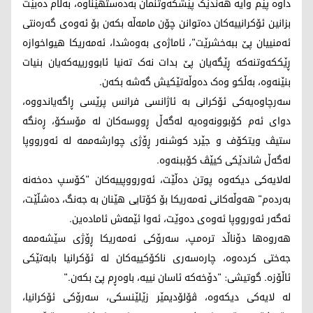
داوە پێم وایە هەندێک پێشکەوتنمان بەدەستهێناوە، بەڵام دەبێت
بزانین ئۆکرانییەکان دەتوانن چۆن مامەڵە بکەن بۆ ئەوەی گەرەنتی
ئەمنییان پێ ببەخشرێت"، ئاماژەی بەوەشدا، ئەمەریکا هیواخوازە
ڕێککەوتنەکە ڕێگەیان پێ بدات نەک تەنیا ئابوورییەکەیان بنیات
بنێنەوە، بەڵکو وەک دەوڵەتێکیش گەشە بکەن.
سەرچاوەیەکی ئۆکرانی بە ئاژانسی فرانس پرێسی ڕاگەیاندووە،
دوای ئەم کۆبوونەوەیە لەگەڵ ڕووسەکان لە مۆسکۆ، ڕەنگە
ستیڤ ویتکۆف و جێرد کوشنەر ڕۆژی چوارشەممە لە ئەورووپا
لەگەڵ شاندێکی کیێڤ کۆببنەوە.
لەلایەکی دیکەوە پوتن دەڵێت، ئەورووپییەکان "کۆسپ دەخەنە
بەردەم" هەوڵەکانی ئەمەریکا بۆ کۆتایی هێنان بە جەنگ، دەشڵێت،
ئەگەر ئەورووپا ئەوەی دەوێت، ئەوا ئێمەش ئامادەین.
هەروەها دۆناڵد ترەمپ، سەرۆکی ئەمەریکا ڕۆژی سێشەممە
جەختی کردەوە، چارەسەری ناکۆکییەکان لە ئۆکرانیا بابەتێکی
ئاڵۆزە. گوتیشی: "دۆخەکە ئاسان نییە، باوەڕم پێ بکەن."
لە لایەکی دیکەوە، ڤۆلۆدیمێر زێلێنسکی، سەرۆکی ئۆکرانیا،