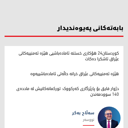
بابەتەکانی پەیوەندیدار
کوردستان24 هۆکاری خستنە ئامادەباشیی هێزە ئەمنییەکانی
عێراق ئاشکرا دەکات
هێزە ئەمنییەکانی عێراق خرانە حاڵەتی ئامادەباشییەوە
دژوار فایق بۆ پارێزگاری کەرکووک: تورکمانەکانیش لە ماددەی
140 سوودمەندن
سەڵاح بەکر
نووسەر