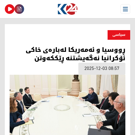
Open Menu
سیاسی
ڕووسیا و ئەمەریکا لەبارەی خاکی
ئۆکرانیا نەگەیشتنە ڕێککەوتن
2025-12-03 08:57