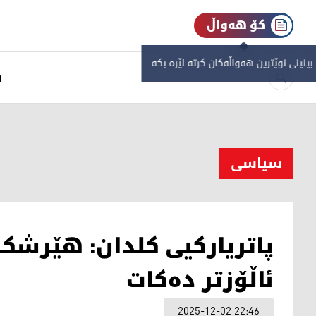
کۆ هەواڵ
 بینینی نوێترین هەواڵەکان کرتە لێرە بکە
س
سیاسی
پاتریارکیی کلدان: هێرشک
ئاڵۆزتر دەکات
2025-12-02 22:46