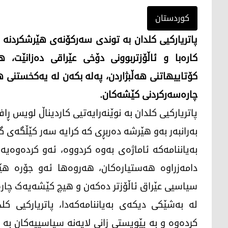
کوردستان
پاتریارکیی کلدان بە توندی سەرکۆنەی هێرشکردنە 
کارەبا و ئاڵۆزتربوونی دۆخی عێراقی دەزانێت، 
کۆتاییهاتنی هەڵبژاردن، پەلە بکەن لە یەکخستنی 
چارەسەرکردنی کێشەکان.
پاتریارکیی کلدان بە نوێنەرایەتیی کاردیناڵ لویس ڕا
بەرانبەر بەو هێرشە دەربڕی کە کرایە سەر کێڵگەی 
بەیاننامەکە ئاماژەی بەوە کردووە، ئەو کردەوەیە 
دامەزراوە هەستیارەکان، هەروەها ئەو جۆرە هێر
سیاسیی عێراق ئاڵۆزتر دەکەن و هیچ کێشەیەک چارە
لە بەشێکی دیکەی بەیاننامەکەدا، پاتریارکیی کل
کردەوە و بە پێویستی زانی لایەنە سیاسییەکان بە