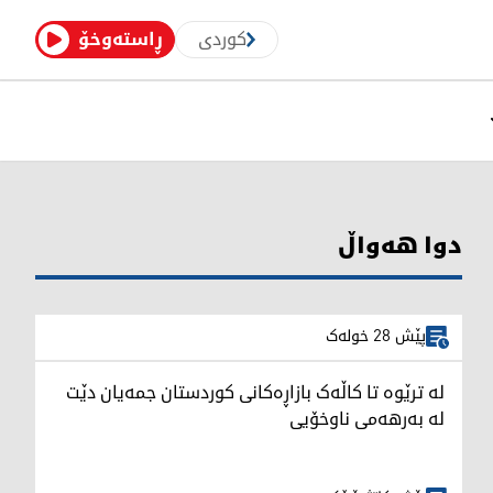
کوردی
ڕاستەوخۆ
دوا هەواڵ
پێش 28 خولەک
لە ترێوە تا کاڵەک بازاڕەکانی کوردستان جمەیان دێت
لە بەرهەمی ناوخۆیی