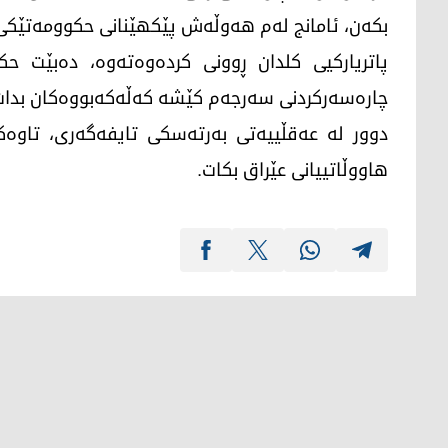
بکەن، ئامانج لەم هەوڵەش پێکهێنانی حکوومەتێکی نی
پاتریارکیی کلدان ڕوونی کردەوەتەوە، دەبێت ح
چارەسەرکردنی سەرجەم کێشە کەڵەکەبووەکان بدات، 
دوور لە عەقڵییەتی بەرتەسکی تایفەگەری، تاوەکو
هاووڵاتییانی عێراق بکات.