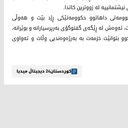
شتمانییە لە زووترین کاتدا.
کوومەتی داهاتوو حکوومەتێکی ڕژد بێت و هەوڵی
ئەوەش لە ڕێگەی گفتوگۆی بەرپرسیارانە و بوێرانە،
و بتوانێت خزمەت بە بەرژەوەندیی وڵات و تەواوی
کوردستان24 دیجیتاڵ میدیا