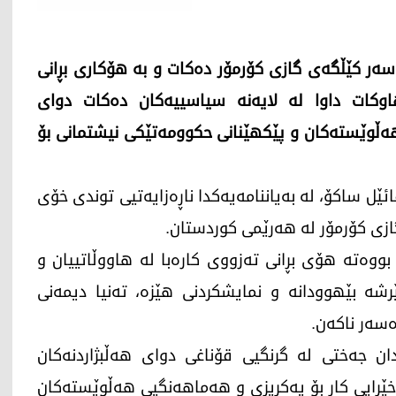
سەر کێڵگەی گازی کۆرمۆر دەکات و بە هۆکاری بڕانی
هاوکات داوا لە لایەنە سیاسییەکان دەکات دوای
هەڵوێستەکان و پێکهێنانی حکوومەتێکی نیشتمانی بۆ
فائێل ساکۆ، لە بەیاننامەیەکدا ناڕەزایەتیی توندی خۆی
گازی کۆرمۆر لە هەرێمی کوردستان.
بووەتە هۆی بڕانی تەزووی کارەبا لە هاووڵاتییان و
شە بێهوودانە و نمایشکردنی هێزە، تەنیا دیمەنی
سەر ناکەن.
دان جەختی لە گرنگیی قۆناغی دوای هەڵبژاردنەکان
 خێرایی کار بۆ یەکڕیزی و هەماهەنگیی هەڵوێستەکان