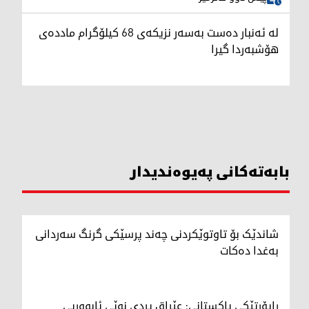
لە ئەنبار دەست بەسەر نزیکەی 68 کیلۆگرام ماددەی
هۆشبەردا گیرا
بابەتەکانی پەیوەندیدار
شاندێک بۆ تاوتوێکردنی چەند پرسێکی گرنگ سەردانی
بەغدا دەکات
راپۆرتێکی پاکستانی: عێراق پردی نوێی ئابووریی