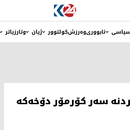
یاسی
ئابووری
وەرزش
کولتوور
ژیان
وتار
زیاتر
ردنە سەر کۆرمۆر دۆخەکە