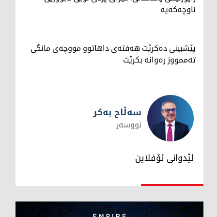
ناوچەکەیە
پێشبینی دەکرێت هەفتەی داهاتوو مووچەی مانگی
تەممووز رەوانە بکرێت
سەڵاح بەکر
نووسەر
سەڵاح بەکر
لێدوانی ئۆفلاین