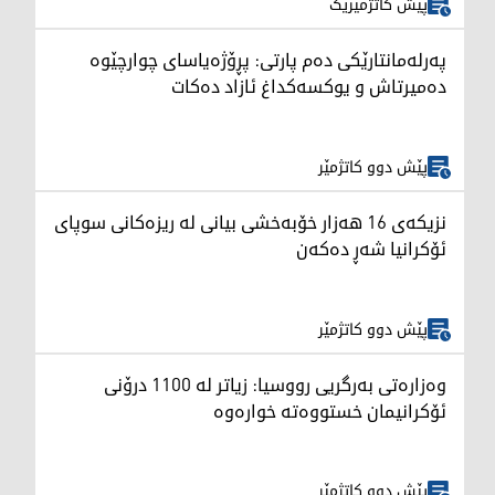
پێش کاتژمێرێک
پەرلەمانتارێکی دەم پارتی: پڕۆژەیاسای چوارچێوە
دەمیرتاش و یوکسەکداغ ئازاد دەکات
پێش دوو کاتژمێر
نزیکەی 16 هەزار خۆبەخشی بیانی لە ریزەکانی سوپای
ئۆکرانیا شەڕ دەکەن
پێش دوو کاتژمێر
وەزارەتی بەرگریی رووسیا: زیاتر لە 1100 درۆنی
ئۆکرانیمان خستووەتە خوارەوە
پێش دوو کاتژمێر