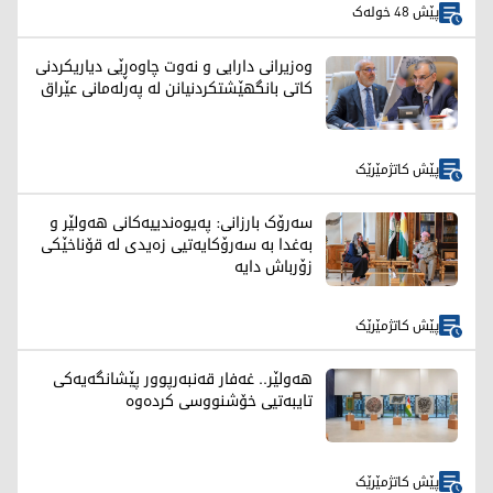
پێش 48 خولەک
وەزیرانی دارایی و نەوت چاوەڕێی دیاریکردنی
کاتی بانگهێشتکردنیانن لە پەرلەمانی عێراق
پێش کاتژمێرێک
سەرۆک بارزانی: پەیوەندییەکانی هەولێر و
بەغدا بە سەرۆکایەتیی زەیدی لە قۆناخێکی
زۆرباش دایە
پێش کاتژمێرێک
هەولێر.. غەفار قەنبەرپوور پێشانگەیەکی
تایبەتیی خۆشنووسی کردەوە
پێش کاتژمێرێک