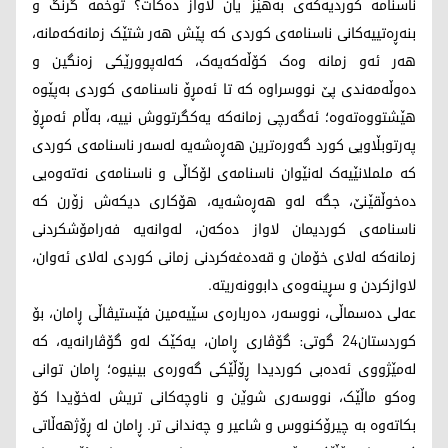
ناسنامە کوردیەکەی بەهێز یان لاواز دەکات؟ توخمە گرنگ و
بنەڕەتییەکانی ناسنامەی کوردی کە پێش هەر شتێک زمانەکەمانە،
هەر ئەو زمانە وەک کۆڵەکەیەک، کەلەپوورێکی زەنگین و
دەوڵەمەندی پێ نووسراوە کە تا ئەمڕۆ ناسنامەی کوردی بەپێوە
هێشتووەتەوە؛ ئەگەرچی زمانەکە یەکگرتووش نییە، بەڵام ئەمڕۆ
پەرتوبڵاویی کورد گەورەترین هەڕەشەیە لەسەر ناسنامەی کوردی
کە ململانێیەک لەنێوان ناسنامەی لۆکاڵی و ناسنامەی نەتەوەیی
دەخوڵقێنێ، جگە لەو هەڕەشەیە، هۆکاری دیکەش زۆرن کە
ناسنامەی کوردیمان لاواز دەکەن، لەوانەیە فەرامۆشکردنی
زمانەکە لەلای خۆمان و قەدەغەکردنی زمانی کوردی لەلای ئەوان،
لاوازکردن و سڕینەوەی دابوونەریتە.
عەلی دەسماڵی، نووسەر، دەربارەی سێیەمین فێستیڤاڵی ڕامان، بۆ
کوردستان24 گوتی: گۆڤاری ڕامان، یەکێک لەو گۆڤارانەیە، کە
لەمێژووی ئەدەبی کوردیدا ڕۆڵێکی گەورەی بینیوە؛ ڕامان توانی
وەکو ماڵێک، نووسەری شوێن و ناوچەکانی تریش لەخۆیدا کۆ
بکاتەوە بە چیرۆکنووس و شاعیر و چەندانی تر. ڕامان لە ڕۆژهەڵاتی