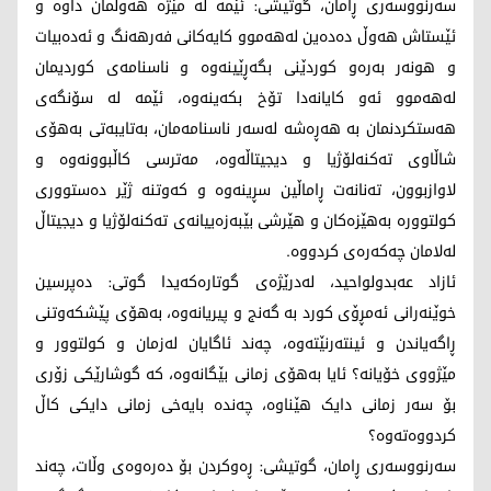
سەرنووسەری ڕامان، گوتیشی: ئێمە لە مێژە هەوڵمان داوە و
ئێستاش هەوڵ دەدەین لەهەموو کایەکانی فەرهەنگ و ئەدەبیات
و هونەر بەرەو کوردێنی بگەڕێینەوە و ناسنامەی کوردیمان
لەهەموو ئەو کایانەدا تۆخ بکەینەوە، ئێمە لە سۆنگەی
هەستکردنمان بە هەڕەشە لەسەر ناسنامەمان، بەتایبەتی بەهۆی
شاڵاوی تەکنەلۆژیا و دیجیتاڵەوە، مەترسی کاڵبوونەوە و
لاوازبوون، تەنانەت ڕاماڵین سڕینەوە و کەوتنە ژێر دەستووری
کولتوورە بەهێزەکان و هێرشی بێبەزەییانەی تەکنەلۆژیا و دیجیتاڵ
لەلامان چەکەرەی کردووە.
ئازاد عەبدولواحید، لەدرێژەی گوتارەکەیدا گوتی: دەپرسین
خوێنەرانی ئەمڕۆی کورد بە گەنج و پیریانەوە، بەهۆی پێشکەوتنی
ڕاگەیاندن و ئینتەرنێتەوە، چەند ئاگایان لەزمان و کولتوور و
مێژووی خۆیانە؟ ئایا بەهۆی زمانی بێگانەوە، کە گوشارێکی زۆری
بۆ سەر زمانی دایک هێناوە، چەندە بایەخی زمانی دایکی کاڵ
کردووەتەوە؟
سەرنووسەری ڕامان، گوتیشی: ڕەوکردن بۆ دەرەوەی وڵات، چەند