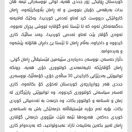
کوردستان ڕۆڵێکی زۆر جددی هەیە، توانی نووسەرانی ئێمە هان
بدات بەرهەمی خۆیان بنووسن و لە ڕامان بڵاوبکرێتەوە، ڕامان
کاروانێکی درووست کرد لەناو ئەدەبی کوردیدا، یەکێک لەلایەنە
دەگمەنەکان ئەوە کە تا ئێستا ئەو گۆڤارە تووشی پچڕان نەبووە،
ئەوەی گۆڤار بێت لەناو ئەدەبی کوردیدا، چەند ساڵێک کاری
کردووە و داخراوە، بەڵام ڕامان تا ئێستا بێ دابڕان هاتۆتە پێشەوە
و بەردەوامە.
دڵزار حەسەن، نووسەر، دەربارەی سێیەمین فێستیڤاڵی ڕامان گوتی:
ڕامان گۆڤارێکە تایبەتمەندی کولتووری خۆی هەیە، چونکە
توانیوێتی بەدرێژایی کارکردنی 30 ساڵەی خۆی، کۆمەڵێک نووسەری
جددی هەر چوارپارچەی کوردستان لەخۆی کۆ بکاتەوە، کاری
لەسەر سیاسەتی کولتووری کردووە، وە توانیوێتی پارێزگاری لە
زمان و ناسنامە و کولتوور بکات، وە خزمەت بە ئەدەبیاتی کوردی
بکات، بۆیە ئەم جۆرە فێستیڤاڵانە خزمەتێکی باش بە ناسنامەی
کوردی دەکەن. هەروەها ئێمە نابێت مێژووی خزمەتی گۆڤاری
ڕامان لەبیر بکەین بەتایبەت ئازاد عەبدولواحید، کە بەردەوام کاری