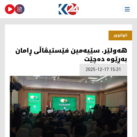
Open Menu
كولتوور
هەولێر، سێیەمین فێستیڤاڵی ڕامان
بەڕێوە دەچێت
2025-12-17 15:31