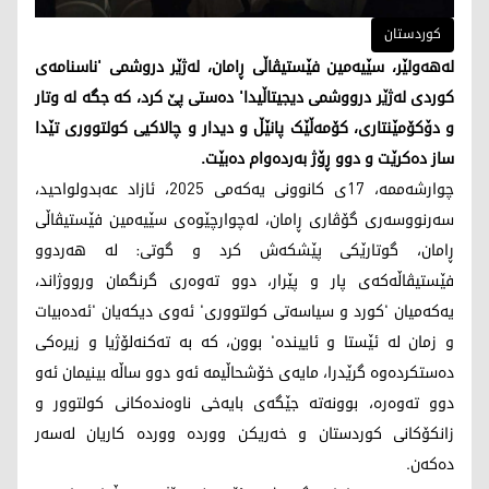
کوردستان
لەهەولێر، سێیەمین فێستیڤاڵی ڕامان، لەژێر دروشمی 'ناسنامەی
کوردی لەژێر درووشمی دیجیتاڵیدا' دەستی پێ کرد، کە جگە لە وتار
و دۆکۆمێنتاری، کۆمەڵێک پانێڵ و دیدار و چالاکیی کولتووری تێدا
ساز دەکرێت و دوو ڕۆژ بەردەوام دەبێت.
چوارشەممە، 17ی کانوونی یەکەمی 2025، ئازاد عەبدولواحید،
سەرنووسەری گۆڤاری ڕامان، لەچوارچێوەی سێیەمین فێستیڤاڵی
ڕامان، گوتارێکی پێشکەش کرد و گوتی: لە هەردوو
فێستیڤاڵەکەی پار و پێرار، دوو تەوەری گرنگمان ورووژاند،
یەکەمیان 'کورد و سیاسەتی کولتووری' ئەوی دیکەیان 'ئەدەبیات
و زمان لە ئێستا و ئاییندە' بوون، کە بە تەکنەلۆژیا و زیرەکی
دەستکردەوە گرێدرا، مایەی خۆشحاڵیمە ئەو دوو ساڵە بینیمان ئەو
دوو تەوەرە، بوونەتە جێگەی بایەخی ناوەندەکانی کولتوور و
زانکۆکانی کوردستان و خەریکن ووردە ووردە کاریان لەسەر
دەکەن.