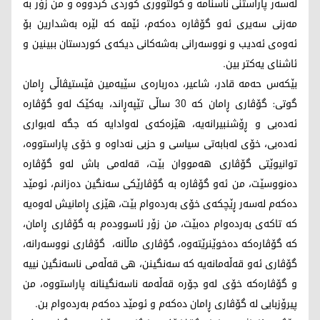
لەسەر پاراستنی ناسنامە و کولتووری کوردی کردووە و من زۆر بە
مەزنی سەیری ئەو گۆڤارە دەکەم، ئێمە کە لێرە بەشدارین بۆ
ئەوەی ئەدیب و نووسەرانی بەشەکانی دیکەی کوردستان ببینین و
ئاشنای یەکتر بین.
بێکەس حەمە قادر، شاعیر، دەربارەی سێیەمین فێستیڤاڵی ڕامان
گوتی: گۆڤاری ڕامان کە 30 ساڵی تێپەڕاند، یەکێک لەو گۆڤارە
ئەدەبی و ڕۆشنبیرانەیە، هێزەکەی لەوادایە کە جگە لەبواری
ئەدەبی، خۆی لەبابەتی سیاسی و حزبی نەداوە و خۆی پاراستووە،
توانیوێتی گۆڤاری هەمووان بێت، قەلەمی باش لەو گۆڤارە
دەنووسێت، من ئەو گۆڤارە بە گۆڤارێکی سەنگین دەزانم، ئومێد
دەکەم لەسەر ڕێچکەی خۆی بەردەوام بێت، هێزی ڕامانیش لەوەیە
کە تاکەی بەردەوام دەبێت، من زۆر ئاسوودەم بە گۆڤاری ڕامان،
کە گۆڤارەکە دەخوێنرێتەوە، گۆڤاری ماڵانە، گۆڤاری نووسەرانە،
گۆڤاری ئەو قەڵەمانەیە کە سەنگینن، هی قەڵەمی ناسەنگین نییە
و گۆڤارەکە خۆی لەو جۆرە قەڵەمە ناسەنگینانە پاراستووە، من
پیرۆزبایی لە گۆڤاری ڕامان دەکەم و ئومێد دەکەم بەردەوام بن.