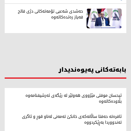
حەشدی شەعبی تۆمەتەکانی دژی فالح
فەیاز رەتدەکاتەوە
بابەتەکانی پەیوەندیدار
ئیحسان موفتی مێژووی هەولێر لە رێگەی ئەرشیفنامەوە
بڵاودەکاتەوە
ئافرەتە حەفتا ساڵانەکەی خانکێ تەمەنی لەناو قوڕ و ئاگری
تەندووردا بەڕێکردووە