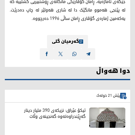
جێگەی ئاماژەیە، ڕامان گۆڤارێکی مانگانەی ڕۆشنبیریی گشتییە کە
لە پێنجی ھەموو مانگێک دا لە شاری ھەولێر لە چاپ دەدرێت.
یەکەمین ژمارەی گۆڤاری ڕامان ساڵی 1996 دەرچووە.
گەرمیان گلی
دوا هەواڵ
پێش 21 خولەک
ئیکۆ عێراق: نزیکەی 390 ملیار دینار
گەڕێندراوەتەوە گەنجینەی وڵات