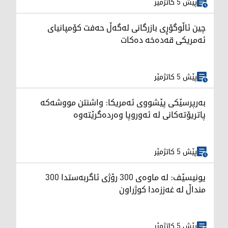
پێش 5 کاتژمێر
چین ئاڵوگۆڕی بازرگانی لەگەڵ حەفت کۆمپانیای
ئەمریکی قەدەخە دەکات
پێش 5 کاتژمێر
بەرپرسێکی پێشووی ئەمریکا: واشنتن مووشەکە
پاتریۆتەکانی لە ئەوروپا وەردەگرێتەوە
پێش 5 کاتژمێر
یونیسێف: لە ماوەی 300 رۆژی ئاگربەستدا 300
منداڵ لە غەززەدا کوژراون
پێش 5 کاتژمێر