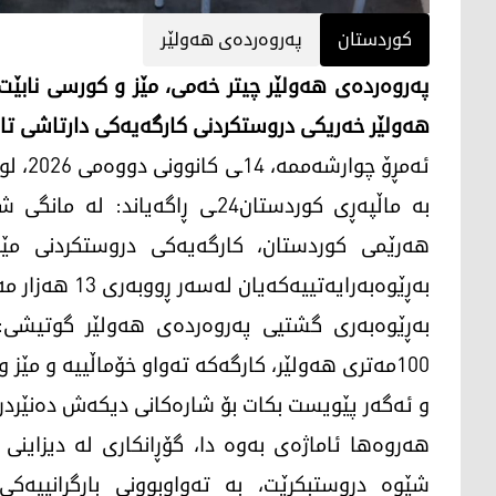
کوردستان
پەروەردەی هەولێر
پەروەردەی هەولێر چیتر خەمی، مێز و کورسی نابێت 
هەولێر خەریکی دروستکردنی کارگەیەکی دارتاشی تای
ئەمڕۆ 
بە ماڵپەڕی کوردستان24ـی ڕاگە
هەرێمی کوردستان، کارگەیەکی دروستکردنی مێز 
بەڕێوەبەرایەتییەکەیان لەسەر ڕووبەری 13 هەزار مەتر سێجا دروستدەکرێت.
بەڕێوەبەری گشتیی پەروەردەی هەولێر گوتیشی: 
100مەتری هەولێر، کارگەکە تەواو خۆماڵییە و مێز
و ئەگەر پێویست بکات بۆ شارەکانی دیکەش دەنێردر
هەروەها ئاماژەی بەوە دا، گۆڕانکاری لە دیزاینی
شێوە دروستبکرێت، بە تەواوبوونی بارگرانییە