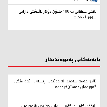
بانکی جیهانی بە 100 ملیۆن دۆلار پاڵپشتی دارایی
سووریا دەکات
بابەتەکانی پەیوەندیدار
ئالان حەمە سەعید: لە خوێندنی پیشەیی رێفۆرمێکی
گەورەمان دەستپێکردووە
زانکۆی کۆبانێ؛ گۆڕینی زمانی خوێندن بۆ عەرەبی