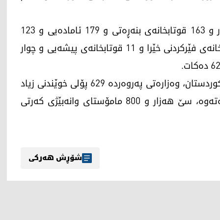
لە سنووری گشتیی بەڕێوەبەرایەتیی هەولێر، هەزار و 163 قوتابخانەی بنەڕەتی و 179 ئامادەیی و 123
قوتابخانەی دواناوەندی هەیە، هەروەها 12 قوتابخانەی فێرکردنی خێرا و 11 قوتابخانەی پیشەیی و چوار
هەروەها لە کابینەی نۆیەمی حکوومەتی هەرێمی کوردستان، وەزارەتی پەروەردە 629 پۆلی خوێندنی زیاد
کردووە و دوو هەزار و 114قوتابخانە نۆژەن کراونەتەوە، سێ هەزار و 800 مامۆستای وانەبێژی کەرتی
شۆڕش هەرکی