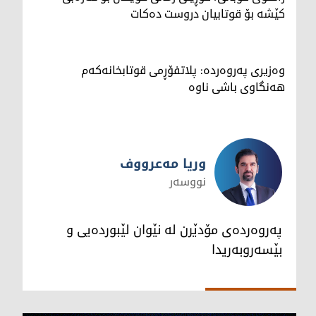
کێشە بۆ قوتابیان دروست دەکات
وەزیری پەروەردە: پلاتفۆڕمی قوتابخانەکەم
هەنگاوی باشی ناوە
وریا مەعرووف
نووسەر
وریا مەعرووف
پەروەردەی مۆدێرن لە نێوان لێبوردەیی و
بێسەروبەریدا