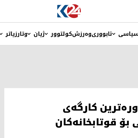
یاسی
ئابووری
وەرزش
کولتوور
ژیان
وتار
زیاتر
ورەترین کارگەی
بۆ قوتابخانەکان