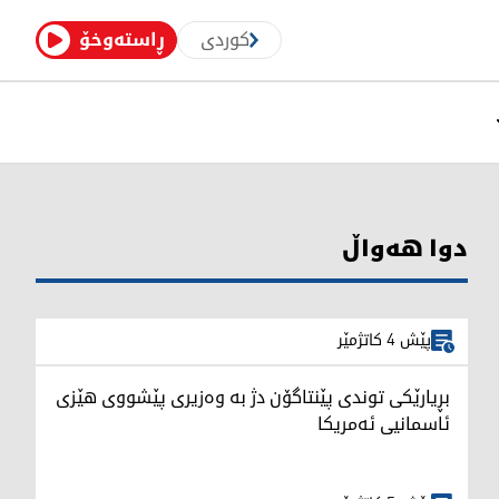
کوردی
ڕاستەوخۆ
دوا هەواڵ
پێش 4 کاتژمێر
بڕیارێکی توندی پێنتاگۆن دژ بە وەزیری پێشووی هێزی
ئاسمانیی ئەمریکا