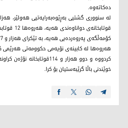
دەکاتەوە.
کۆمەڵگەی پەروەردەیی هەیە، بە تێكرای هەزار و 627 دەکات.
خوێندنی باڵا گرێبەستیان بۆ کرا.