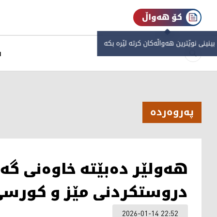
کۆ هەواڵ
 بینینی نوێترین هەواڵەکان کرتە لێرە بکە
س
په‌روه‌رده‌
هەولێر دەبێتە خاوەنی گە
دروستکردنی مێز و کورسی 
2026-01-14 22:52