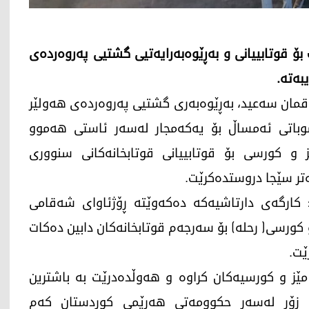
بۆ قوتابییانی و بەڕێوەبەرایەتیی گشتیی پەروەردەی
بەتە.
چوارشەممە، 14ـی کانوونی دووەمی 2026، لوقمان سەعید، بەڕێوەبەری گشتیی پەروەردەی هەولێر
یاند: لە مانگی شوباتی ئەمساڵ بۆ یەکەمجار لەسەر ئاستی هەموو
و کورسی بۆ قوتابییانی قوتابخانەکانی سنووری
کارگەی دارتاشیەکە دەکەوێتە ڕۆژئاوای شەقامی
 و کورسی( رحلە) بۆ سەرجەم قوتابخانەکان دابین دەکات
ێت.
 مێز و کورسیەکان کراوە و هەوڵدەدرێت بە باشترین
کی زۆر لەسەر حکوومەتی هەرێمی کوردستان کەم