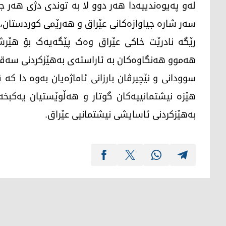
لەو پەیوەندییەدا هەر دوو لا بە توندی دژی هەر
سەر شارە جیاوازەکانی عێراق و هەرێمی کوردستان
رێگە نادرێت خاکی عێراق وەک پێگەیەک بۆ هێرشک
هەموو هەنگاوەکان بە ئاراستەی بەهێزکردنی سەقا
سوودانی و نێچیرڤان بارزانی ئاماژەیان بەوە دا کە
هێزە نیشتمانییەکان گوتار و هەڵوێستیان یەکبخە
بەهێزکردنی ئاسایشی نیشتمانیی عێراق.