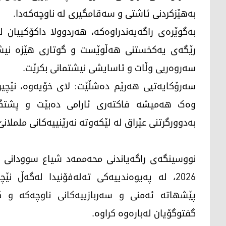
بەهێزکردنی ئاشتی و سەقامگیری لە ناوچەکەدا.
بەگوێرەی راگەیەندراوەکە، هەردوولا داکۆکییان 
رێگەی یەکخستنی هەڵوێست و گوتاری هێزە نیشتم
سەروەریی وڵات و ئاسایشی نیشتمانی بکرێت.
سەرۆکایەتیی هەرێم دەشڵێت: لای خۆیەوە، نێچیرڤ
وەک هەمیشە فاکتەری ئارامی دەبێت و پشتگی
بەدوورگرتنی عێراق لە لێکەوتە نەرێنییەکانی ململانێ
2026، لە پەیوەندییەکی تەلەفۆنیدا لەگەڵ ن
پێشهاتە ئەمنی و سەربازییەکانی ناوچەکە و کا
گفتوگۆیان لەبارەوە کراوە.