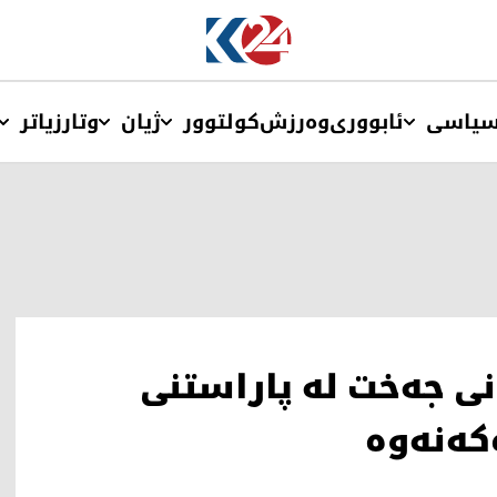
یاسی
ئابووری
وەرزش
کولتوور
ژیان
وتار
زیاتر
نی جەخت لە پاراستنی
کەنەوە