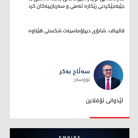
جێبەجێکردنی رێکارە ئەمنی و سەربازییەکان کرد
قالیباف: شانۆی دیپلۆماسیەت شکستی هێناوە
سەڵاح بەکر
نووسەر
سەڵاح بەکر
لێدوانی ئۆفلاین