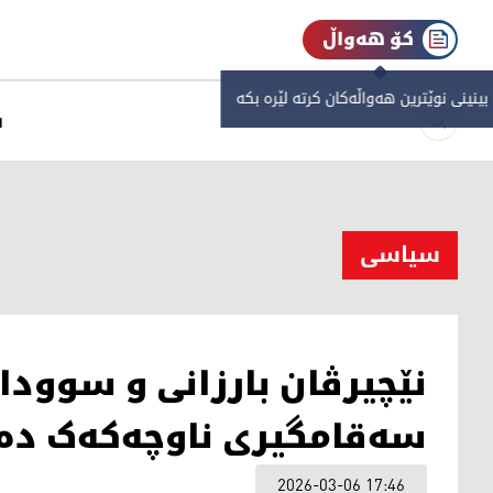
کۆ هەواڵ
 بینینی نوێترین هەواڵەکان کرتە لێرە بکە
س
سیاسی
نێچيرڤان بارزانى و سوودا
سەقامگیری ناوچەکەک دە
2026-03-06 17:46