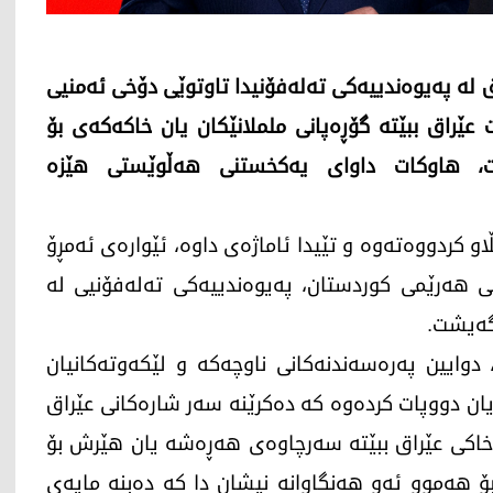
لە پەیوەندییەکی تەلەفۆنیدا تاوتوێی دۆخی ئەمنیی
 عێراق ببێتە گۆڕەپانی ململانێکان یان خاکەکەی بۆ
ێت، هاوکات داوای یەکخستنی هەڵوێستی هێزە
و کردووەتەوە و تێیدا ئاماژەی داوە، ئێوارەی ئەمڕۆ
ن بارزانی، سەرۆکی هەرێمی کوردستان، پەیوەندییەکی تەلەفۆنیی لە
گەیشت.
، دوایین پەرەسەندنەکانی ناوچەکە و لێکەوتەکانیان
یان دووپات کردەوە کە دەکرێنە سەر شارەکانی عێراق
خاکی عێراق ببێتە سەرچاوەی هەڕەشە یان هێرش بۆ
ۆ هەموو ئەو هەنگاوانە نیشان دا کە دەبنە مایەی