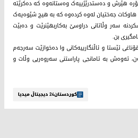
 جۆرە هێرش و دەستدرێژییەک وەستانەوە کە دەکرێتە
، هاوکات جەختیان لەوە کردەوە کە بە هیچ شێوەیەک
ردنە سەر وڵاتانی دراوسێ بەکاربهێنرێت و دەبێت
مگیری بن.
 قۆناغی ئێستا و ئاڵنگارییەکانی وا دەخوازێت سەرجەم
ن، ئەوەش بە ئامانجی پاراستنی سەروەریی وڵات و
کوردستان24 دیجیتاڵ میدیا