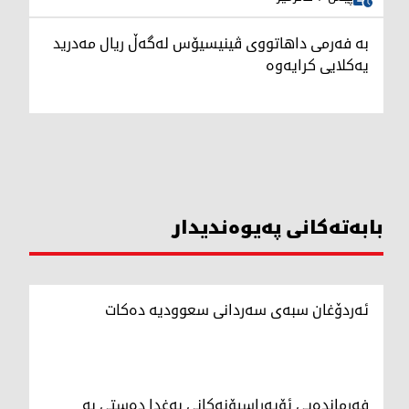
بە فەرمی داهاتووی ڤینیسیۆس لەگەڵ ریال مەدرید
یەکلایی کرایەوە
بابەتەکانی پەیوەندیدار
ئەردۆغان سبەی سەردانی سعوودیە دەکات
فەرماندەیی ئۆپەراسیۆنەکانی بەغدا دەستی بە