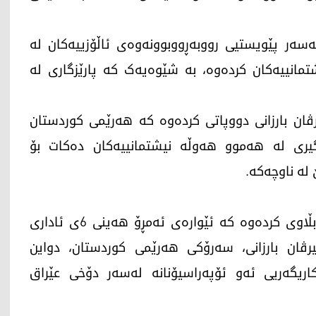
لەسەر پێویستیی رووبەڕووبوونەوەی ئاڵۆزییەکان لە
انییەکان کردەوە، بە شێوەیەک کە پارێزگاری لە
ان بارزانی دووپاتی کردەوە کە هەرێمی کوردستان
ری لە هەموو هەوڵە نیشتمانییەکان دەکات بۆ
 لە ناوچەکە.
نووسینگەی راگەیاندنی محەممەد شیاع سوودانی بڵاوی کردەوە کە ئێوارەی ئەمڕۆ هەینی 6ی ئاداری
ێچیرڤان بارزانی، سەرۆکی هەرێمی کوردستان، دواین
ریگەریی ئەو ئۆپەراسیۆنانە لەسەر دۆخی عێراق