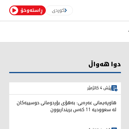
کوردی
ڕاستەوخۆ
دوا هەواڵ
پێش 4 کاتژمێر
هاوپەیمانی عەرەبی: بەهۆی بۆردومانی حوسییەکان
لە سعوودیە 11 کەس برینداربوون