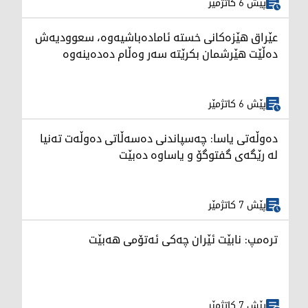
پێش 6 کاتژمێر
عێراق هێزەکانی خستە ئامادەباشیەوە، سعوودیەش
دەڵێت هێرشمان بکرێتە سەر وەڵام دەدەینەوە
پێش 6 کاتژمێر
دەوڵەتی یاسا: چەسپاندنی دەسەڵاتی دەوڵەت تەنیا
لە رێگەی گفتوگۆ و یاساوە دەبێت
پێش 7 کاتژمێر
ترەمپ: نابێت ئێران چەکی ئەتۆمی هەبێت
پێش 7 کاتژمێر