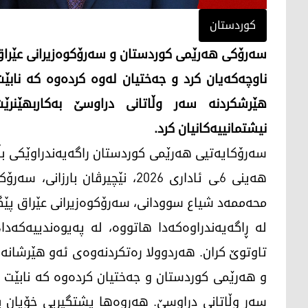
کوردستان
سەرۆکی هەرێمی کوردستان و سەرۆکوەزیرانی عێراق 
ناوچەکەیان کرد و جەختیان لەوە کردەوە کە نابێت
هێرشکردنە سەر وڵاتانی دراوسێ بەکاربهێنر
نیشتمانییەکانیان کرد.
سەرۆکایەتیی هەرێمی کوردستان راگەیەندراوێکی بڵا
هەینی 6ـی ئاداری 2026، نێچیرڤا
محەممەد شیاع سوودانی، سەرۆکوەزیرانی عێراق پێ
لە ڕاگەیەندراوەکەدا هاتووە، لە پەیوەندییەکەدا
تاوتوێ کران. هەردوولا رەتکردنەوەی ئەو هێرشانە
و هەرێمی کوردستان و جەختیان کردەوە کە نابێت 
سەر وڵاتانی دراوسێ. هەروەها پشتگیریی خۆیان ب