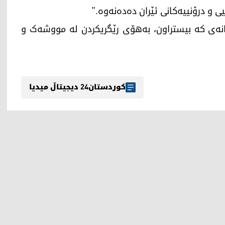
 و درۆنییەکانی ئێران دەدەنەوە."
نگانەی کە بیستراون، بەهۆی رێگریکردن لە مووشەک و
کوردستان24 دیجیتاڵ میدیا