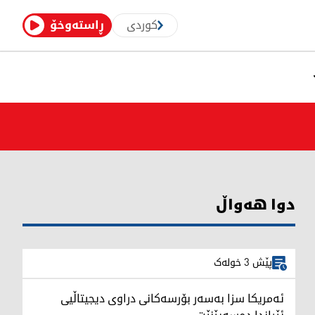
کوردی
ڕاستەوخۆ
دوا هەواڵ
پێش 3 خولەک
ئەمریکا سزا بەسەر بۆرسەکانی دراوی دیجیتاڵیی