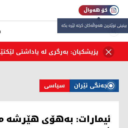
کۆ هەواڵ
 بینینی نوێترین هەواڵەکان کرتە لێرە بکە
س
پزیشکیان: بەرگری لە یاداشتی لێکت
جەنگی ئێران
سیاسی
ئیمارات: بەهۆی هێرشە 