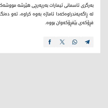
بەرگری ئاسمانی ئیمارات بەرپەرچی هێرشە مووشەکیی
لە ڕاگەیەندراوەکەدا ئاماژە بەوە کراوە، ئەو دە
فڕۆکەی بێفڕۆکەوان بووە.