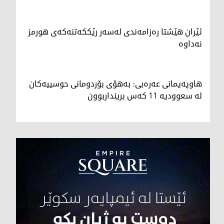
ئێران هێشتا رەزامەندی لەسەر رێککەتنەکەی هورمز
نەداوە
هاوپەیمانی عەرەبی: بەهۆی بۆردومانی حوسییەکان
لە سعوودیە 11 کەس برینداربوون