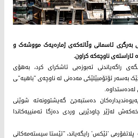
نی بەرگری ئاسمانی وڵاتەکەی ژمارەیەک مووشەک و
 ئاراستەی ناوچەکە کراون.
ە، 16ـی ئاداری 2026، نووسینگەی راگەیاندنی ئەبوزەبی ئاشکرای کرد، بەهۆی
بەسەر ئۆتۆمبێلێکی مەدەنی لە ناوچەی "باهیە"ـی
 لەدەستداوە.
ە پەیوەندیدارەکان دەستبەجێ گەیشتوونەتە شوێنی
ەکەش لەژێر چاودێریی وردی دەزگا ئەمنییەکاندا
ە پلاتفۆرمی 'ئێکس' رایگەیاند، "ئێستا سیستەمەکانی