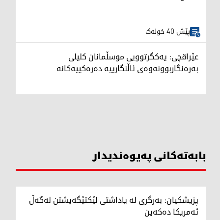
پێش 40 خولەک
عێراقچی: یەکگرتوویی موسڵمانان کلیلی
بەرەنگاربوونەوەی ئاڵنگارییە دەرەکییەکانە
بابەتەکانی پەیوەندیدار
پزیشکیان: بەرگری لە یاداشتی لێکتێگەیشتن لەگەڵ
ئەمریکا دەکەین