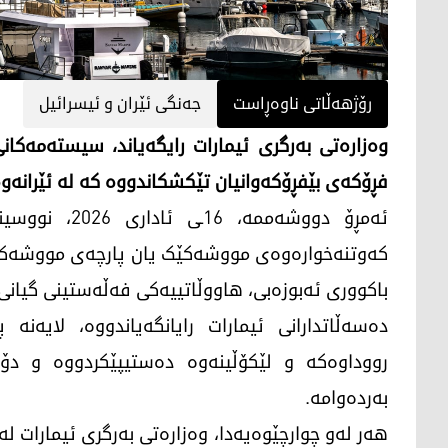
رۆژهەڵاتی ناوەڕاست
جەنگی ئێران و ئیسرائیل
وەزارەتی بەرگری ئیمارات رایگەیاند، سیستەمەکا
فڕۆکەی بێفڕۆکەوانیان تێکشکاندووە کە لە ئێرانەوە
ئەمڕۆ دووشەمم
کەوتنەخوارەوەی مووشەکێک یان پارچەی مووشەکێک 
باکووری ئەبوزەبی، هاووڵاتییەکی فەڵەستینی گیانی
دەسەڵاتدارانی ئیمارات رایانگەیاندووە، لایەن
رووداوەکە و لێکۆڵینەوە دەستیپێکردووە و دۆخ
بەردەوامە.
هەر لەو چوارچێوەیەدا، وەزارەتی بەرگری ئیمارات ل