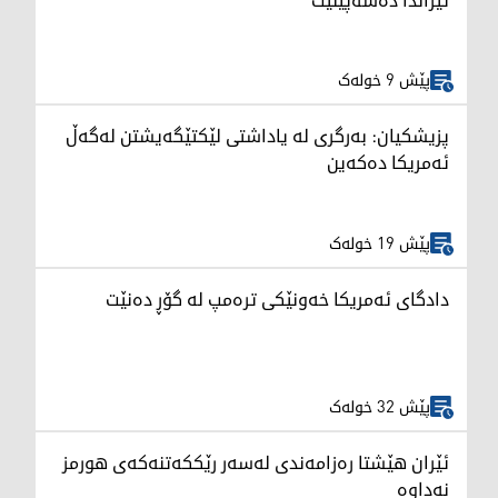
ئێراندا دەسەپێنێت
پێش 9 خولەک
پزیشکیان: بەرگری لە یاداشتی لێکتێگەیشتن لەگەڵ
ئەمریکا دەکەین
پێش 19 خولەک
دادگای ئەمریکا خەونێکی ترەمپ لە گۆڕ دەنێت
پێش 32 خولەک
ئێران هێشتا رەزامەندی لەسەر رێککەتنەکەی هورمز
نەداوە