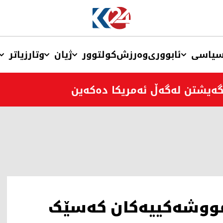
یاسی
ئابووری
وەرزش
کولتوور
ژیان
وتار
زیاتر
ێگەیشتن لەگەڵ ئەمریکا دەکەین
مووشەکییەکان کەسێک