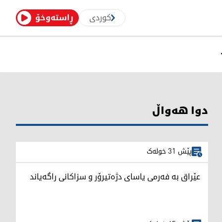
کوردی
ڕاستەوخۆ
دوا هەواڵ
پێش 31 خولەک
عێراق بە فەرمی یاسای دژەتیرۆر و سزاکانی راگەیاند