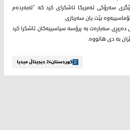
ێگری سەرۆکی ئەمریکا ئاشکرای کرد کە "لەبەردەم
لۆماسییەوە بێت یان سەربازی.
ەربڕی سەبارەت بە پرۆسە سیاسییەکان ئاشکرا کرد
ران بە دی هاتووە.
کوردستان24 دیجیتاڵ میدیا