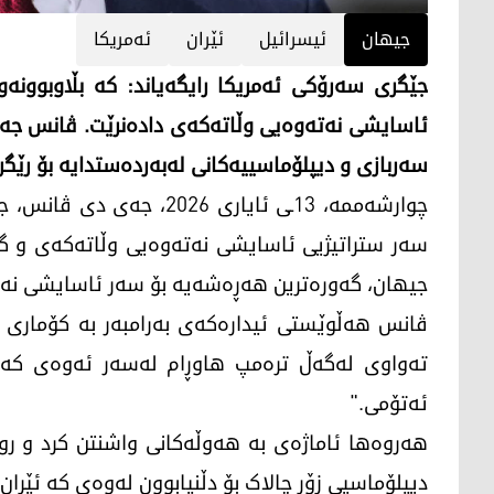
جیهان
ئیسرائیل
ئێران
ئەمریکا
جێگری سەرۆکی ئەمریکا رایگەیاند: کە بڵاوبوون
ئاسایشی نەتەوەیی وڵاتەکەی دادەنرێت. ڤانس جەخت
سەربازی و دیپلۆماسییەکانی لەبەردەستدایە بۆ رێگر
چوارشەممە، 13ـی ئایاری 6
سەر ستراتیژیی ئاسایشی نەتەوەیی وڵاتەکەی و گ
جیهان، گەورەترین هەڕەشەیە بۆ سەر ئاسایشی نەت
ڤانس هەڵوێستی ئیدارەکەی بەرامبەر بە کۆماری ئی
تەواوی لەگەڵ ترەمپ هاوڕام لەسەر ئەوەی کە ب
ئەتۆمی."
هەروەها ئاماژەی بە هەوڵەکانی واشنتن کرد و رو
دیپلۆماسیی زۆر چالاک بۆ دڵنیابوون لەوەی کە ئێرا