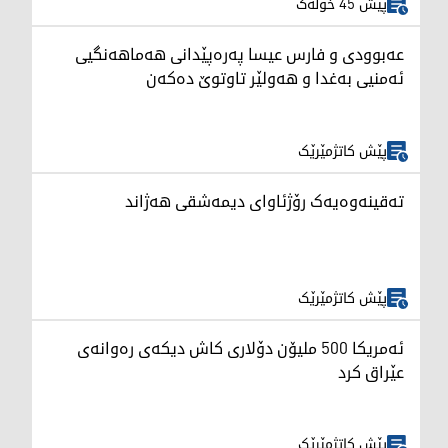
پێش 45 خولەک
عەبوودی و فارس عیسا پەرەپێدانی هەماهەنگیی
ئەمنیی بەغدا و هەولێر تاوتوێ دەکەن
پێش کاتژمێرێک
تەقینەوەیەک رۆژئاوای دیمەشقی هەژاند
پێش کاتژمێرێک
ئەمریکا 500 ملیۆن دۆلاری کاش دیکەی رەوانەی
عێراق کرد
پێش کاتژمێرێک