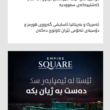
کەشتییەکەی سعوودیە
ئەمریکا و بەریتانیا ئاسایشی گەرووی هورمز و
دۆسیەی ئەتۆمی ئێران تاوتوێ دەکەن