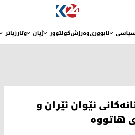
یاسی
ئابووری
وەرزش
کولتوور
ژیان
وتار
زیاتر
ەکانی نێوان ئێران و
ی هاتووە