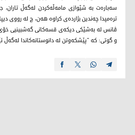
سەبارەت بە شێوازی مامەڵەکردن لەگەڵ تاران، ج
ترەمپدا چەندین بژاردەی کراوە هەن، چ لە رووی دیپ
ڤانس لە بەشێکی دیکەی قسەکانی گەشبینیی خۆی د
و گوتی: کە "پێشکەوتن لە دانوستانەکاندا لەگەڵ ئێ