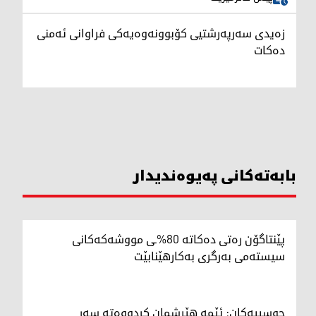
زەیدی سەرپەرشتیی کۆبوونەوەیەکی فراوانی ئەمنی
دەکات
بابەتەکانی پەیوەندیدار
پێنتاگۆن رەتی دەکاتە 80%ـی مووشەکەکانی
سیستەمی بەرگری بەکارهێنابێت
حوسییەکان: ئێمە هێرشمان کردووەتە سەر