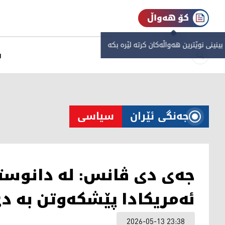
کۆ هەواڵ
 بینینی نوێترین هەواڵەکان کرتە لێرە بکە
س
جەنگی ئێران
سیاسی
جەی دی ڤانس: لە دانوستان
ئەمریکادا پێشکەوتن بە د
2026-05-13 23:38