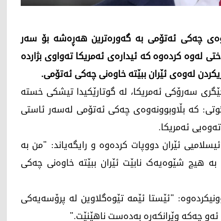
ەوەی چەکی ئەتۆمی بە گەورەترین هەڕەشە بۆ سەر
ی لەوە کردەوە کە ئیدارەی ئەمریکا تەواوی بژاردە
یکردن لەوەی ئێران ببێتە خاوەنی چەکی ئەتۆمی.
202، جەی دی ڤانس، جێگری سەرۆکی ئەمریکا، لە گوتارێکیدا تیشکی خستە
وتی: کە بڵاوبوونەوەی چەکی ئەتۆمی لەسەر ئاستی
ەوەیی ئەمریکا.
سلامیی ئێران دووپات کردەوە و رایگەیاند: "من بە
ە هیچ شێوەیەک نابێت ئێران ببێتە خاوەنی چەکی
ونیکردەوە: "ئێستا ئێمە تێوەگلاوین لە پرۆسەیەکی
ن ئەو چەکە وێرانکەرە بەدەست ناهێنێت."