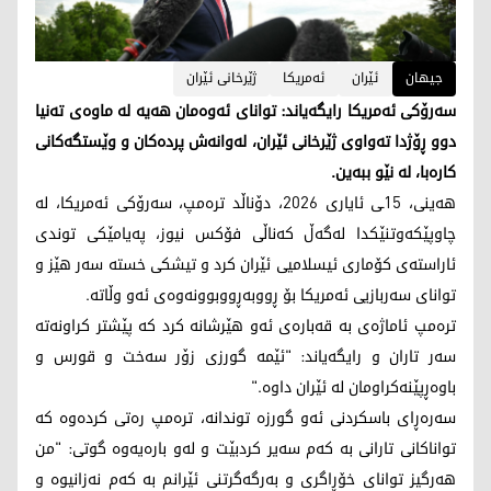
جیهان
ئێران
ئەمریکا
ژێرخانی ئێران
سەرۆکی ئەمریکا رایگەیاند: توانای ئەوەمان هەیە لە ماوەی تەنیا
دوو ڕۆژدا تەواوی ژێرخانی ئێران، لەوانەش پردەکان و وێستگەکانی
کارەبا، لە نێو ببەین.
هەینی، 15ـی ئایاری 2026، دۆناڵد ترەمپ، سەرۆکی ئەمریکا، لە
چاوپێکەوتنێکدا لەگەڵ کەناڵی فۆکس نیوز، پەیامێکی توندی
ئاراستەی کۆماری ئیسلامیی ئێران کرد و تیشکی خستە سەر هێز و
توانای سەربازیی ئەمریکا بۆ ڕووبەڕووبوونەوەی ئەو وڵاتە.
ترەمپ ئاماژەی بە قەبارەی ئەو هێرشانە کرد کە پێشتر کراونەتە
سەر تاران و رایگەیاند: "ئێمە گورزی زۆر سەخت و قورس و
باوەڕپێنەکراومان لە ئێران داوە."
سەرەڕای باسکردنی ئەو گورزە توندانە، ترەمپ رەتی کردەوە کە
تواناکانی تارانی بە کەم سەیر کردبێت و لەو بارەیەوە گوتی: "من
هەرگیز توانای خۆڕاگری و بەرگەگرتنی ئێرانم بە کەم نەزانیوە و