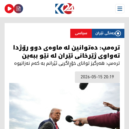
Open Menu
جەنگی ئێران
سیاسی
ترەمپ: دەتوانین لە ماوەی دوو رۆژدا
تەواوی ژێرخانی ئێران لە نێو ببەین
ترەمپ: هەرگیز توانای خۆڕاگریی ئێرانم بە کەم نەزانیوە
2026-05-15 20:19