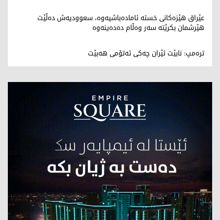
عێراق هێزەکانی خستە ئامادەباشیەوە، سعوودیەش دەڵێت
هێرشمان بکرێتە سەر وەڵام دەدەینەوە
ترەمپ: نابێت ئێران چەکی ئەتۆمی هەبێت