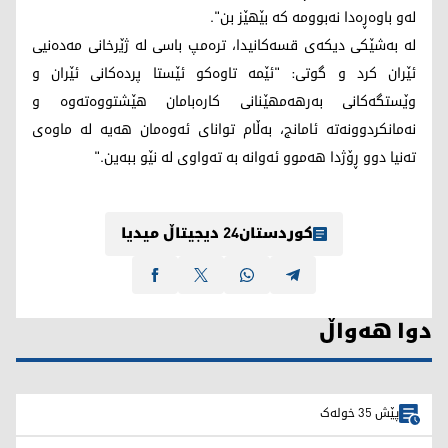
لەو باوەڕەدا نەبوومە کە بێهێز بن".
لە بەشێکی دیکەی قسەکانیدا، ترەمپ باسی لە ژێرخانی مەدەنیی
ئێران کرد و گوتی: "ئێمە تاوەکو ئێستا پردەکانی ئێران و
وێستگەکانی بەرهەمهێنانی کارەبامان هێشتووەتەوە و
نەمانکردوونەتە ئامانج، بەڵام توانای ئەوەمان هەیە لە ماوەی
تەنیا دوو ڕۆژدا هەموو ئەوانە بە تەواوی لە نێو ببەین."
کوردستان24 دیجیتاڵ میدیا
دوا هەواڵ
پێش 35 خولەک