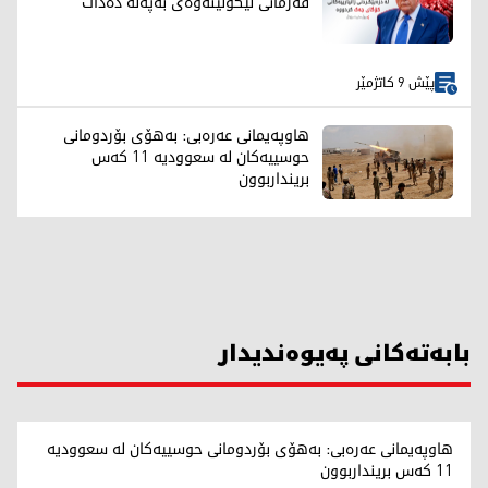
فەرمانی لێکۆڵینەوەی بەپەلە دەدات
پێش 9 کاتژمێر
هاوپەیمانی عەرەبی: بەهۆی بۆردومانی
حوسییەکان لە سعوودیە 11 کەس
برینداربوون
بابەتەکانی پەیوەندیدار
هاوپەیمانی عەرەبی: بەهۆی بۆردومانی حوسییەکان لە سعوودیە
11 کەس برینداربوون