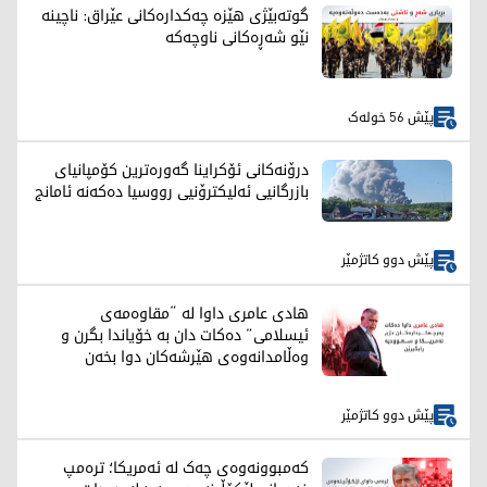
گوتەبێژی هێزە چەکدارەکانی عێراق: ناچینە
نێو شەڕەکانی ناوچەکە
پێش 56 خولەک
درۆنەکانی ئۆکراینا گەورەترین کۆمپانیای
بازرگانیی ئەلیکترۆنیی رووسیا دەکەنە ئامانج
پێش دوو کاتژمێر
هادی عامری داوا لە “مقاوەمەی
ئیسلامی” دەکات دان بە خۆیاندا بگرن و
وەڵامدانەوەی هێرشەکان دوا بخەن
پێش دوو کاتژمێر
کەمبوونەوەی چەک لە ئەمریکا؛ ترەمپ