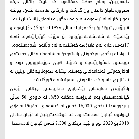
دابمەزرێنن، بەڵام جەخت دەکاتەوە کە نابێت وڵاتانی دیکە
سنوورەکانیان دابخەن یان گەشت و بازرگانی قەدەخە بکەن، چونکە
ئەو رێکارانە لە ترسەوە سەرچاوە دەگرن و بنەمای زانستییان نییە.
ڤایرۆسی ئیبۆلا بۆ یەکەمجار لە ساڵی 1976 لە کۆنگۆ دۆزرایەوە و
پێدەچێت لە شەمشەمەکوێرەوە بۆ مرۆڤ گوێزرابێتەوە. ئەمە
17یەمین جارە ئەم ڤایرۆسە کوشندەیە لەو وڵاتەدا بڵاودەبێتەوە.
ئیبۆلا لە رێگەی بەرکەوتنی راستەوخۆ بە شلەمەنییەکانی جەستەی
تووشبوو دەگوازرێتەوە و دەبێتە هۆی خوێنبەربوونی توند و
لەکارکەوتنی ئەندامەکانی جەستە. نیشانە سەرەتاییەکانی بریتین لە
تا، ئازاری ماسولکە، ماندوێتی، سەرئێشە و قوڕگئێشە.
بەگوێرەی ئامارەکانی رێکخراوی تەندروستیی جیهانی، رێژەی
گیانلەدەستدان بەم ڤایرۆسە دەگاتە 50%. لە ماوەی 50 ساڵی
رابردووشدا نزیکەی 15,000 کەس لە کیشوەری ئەفریقا بەهۆی
ئیبۆلاوە گیانیان لەدەستداوە، کە کوشندەترینیان لە نێوان ساڵانی
2018 بۆ 2020 بوو و تێیدا نزیکەی 2,300 کەس گیانیان لەدەستدا.