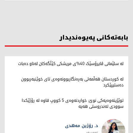
بابەتەکانی پەیوەندیدار
لە سلێمانی ڤایرۆسێک 40%ی مریشکی کێڵگەکان لەناو دەبات
لە کوردستان هەڵمەتی بەرەنگاربوونەوەی تای خوێنبەربوون
دەستیپێکرد
توێژینەوەیەکی نوێ; خواردنەوەی 5 کووپ قاوە لە رۆژێکدا
سوودی تەندروستی هەیە
د. رۆژین مەهدی
نووسەر