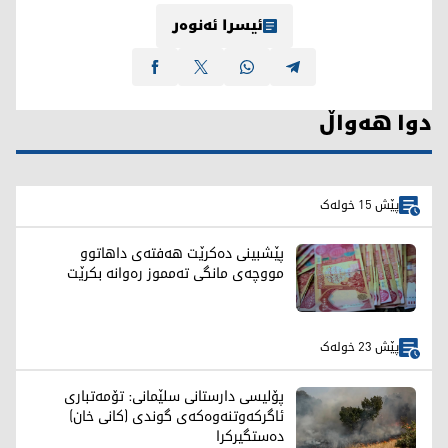
ئیسرا ئەنوەر
دوا هەواڵ
پێش 15 خولەک
پێشبینی دەکرێت هەفتەی داهاتوو
مووچەی مانگی تەمموز رەوانە بکرێت
پێش 23 خولەک
پۆلیسی دارستانی سلێمانی: تۆمەتباری
ئاگرکەوتنەوەکەی گوندی (کانی خان)
دەستگیرکرا