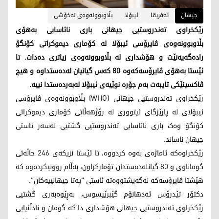
جیهان
ئەفریقا
ئیبۆلا
بڵاوبوونەوەی نەخۆشی
رێکخراوی تەندروستیی جیهانی باری نائاسایی بەهۆی
بڵاوبوونەوەی ڤایرۆسی ئیبۆلا لە کۆماری دیموکراتی کۆنگۆ
رادەگەیەنێت و هۆشداری لە بڵاوبوونەوەی زیاتری دەدات. تا
ئێستا بەهۆی ڤایرۆسەکەوە 80 کەس گیانیان لەدەستداوە و هیچ
ڤاکسینێکی تایبەت بەم جۆرە نوێیەی ئیبۆلا لەبەردەستدا نییە.
رێکخراوی تەندروستیی جیهانی (WHO) بڵاوبوونەوەی ڤایرۆسی
ئیبۆلای لە پارێزگای ئیتووری لە رۆژهەڵاتی کۆماری دیموکراتی
کۆنگۆ وەک باری نائاسایی تەندروستیی گشتیی لەسەر ئاستی
جیهان ناساند.
رێکخراوەکە ئاماژەی بەوە کردووە، تا ئێستا نزیکەی 246 حاڵەتی
گوماناوی و 80 گیانلەدەستدان تۆمارکراون، بەڵام روونیکردەوە کە
هێشتا ڤایرۆسەکە نەگەیشتووەتە ئاستی "پەتا جیهانییەکان".
دکتۆر تێدرۆس ئەدهانۆم گێبرێیسوس، بەڕێوەبەری گشتیی
رێکخراوی تەندروستیی جیهانی هۆشداری دا کە گومان و نادڵنیایی