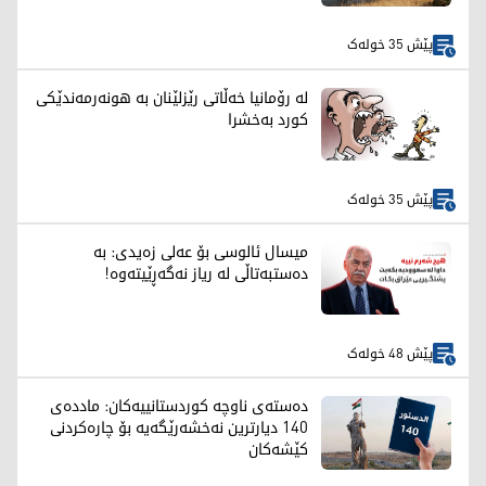
پێش 35 خولەک
لە رۆمانیا خەڵاتی رێزلێنان بە هونەرمەندێکی
کورد بەخشرا
پێش 35 خولەک
میسال ئالوسی بۆ عەلی زەیدی: بە
دەستبەتاڵی لە ریاز نەگەڕێیتەوە!
پێش 48 خولەک
دەستەی ناوچە کوردستانییەکان: ماددەی
140 دیارترین نەخشەرێگەیە بۆ چارەکردنی
کێشەکان