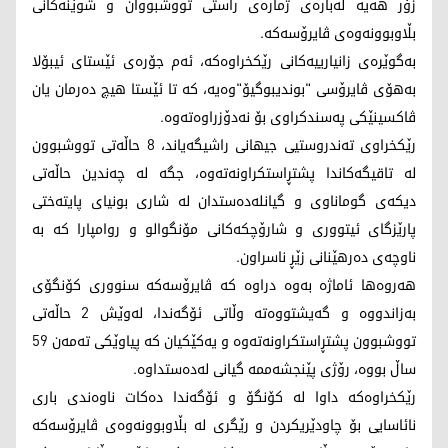
زۆر هەیە لەبارەی ژمارەی راستی تووشبووان و شوێنەکانی
بڵاوبوونەوەی ڤایرۆسەکە.
بەگوێرەی زانیارییەکانی رێکخراوەکە، ئەم جۆرەی ئێستای ئیبۆلا
بەهۆی ڤایرۆسی "بوندیبوگیۆ"وەیە، کە تا ئێستا هیچ دەرمان یان
ڤاکسینێکی پەسندکراوی بۆ نەدۆزراوەتەوە.
رێکخراوی تەندروستیی جیهانی راشیگەیاند، 8 حاڵەتی تووشبوون
لە تاقیگەکاندا پشتڕاستکراونەتەوە، جگە لە چەندین حاڵەتی
دیکەی گوماناوی و گیانلەدەستدان لە شاری بونیای پایتەختی
پارێزگای ئیتووری و شارۆچکەکانی مۆنگوالو و روامپارا کە بە
ناوچەی دەرهێنانی زێڕ ناسراون.
هەروەها ئاماژە بەوە دراوە کە ڤایرۆسەکە سنووری کۆنگۆی
بەزاندووە و گەیشتووەتە وڵاتی ئۆگەندا، لەوێش 2 حاڵەتی
تووشبوون پشتڕاستکراونەتەوە و یەکێکیان کە پیاوێکی تەمەن 59
ساڵ بووە، رۆژی پێنجشەممە گیانی لەدەستداوە.
رێکخراوەکە داوا لە کۆنگۆ و ئۆگەندا دەکات ناوەندی باری
نائاسایی بۆ چاودێریکردن و رێگری لە بڵاوبوونەوەی ڤایرۆسەکە