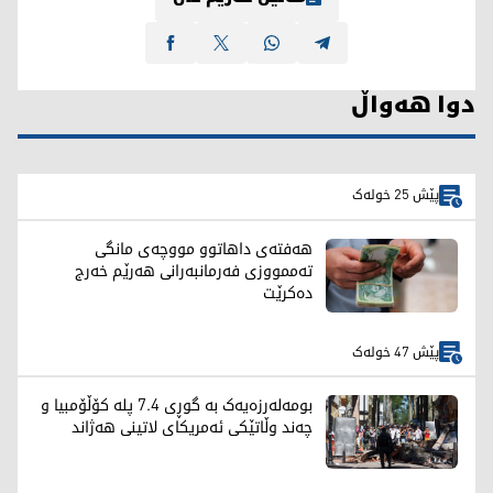
دوا هەواڵ
پێش 25 خولەک
هەفتەی داهاتوو مووچەی مانگی
تەممووزی فەرمانبەرانی هەرێم خەرج
دەکرێت
پێش 47 خولەک
بومەلەرزەیەک بە گوڕی 7.4 پلە کۆڵۆمبیا و
چەند وڵاتێکی ئەمریکای لاتینی هەژاند