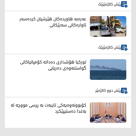
پێش کاتژمێرێک
عه‌ره‌به‌ هاورده‌كان هێرشیان كرده‌سه‌ر
ئاواره‌كانی سه‌رێكانی
پێش کاتژمێرێک
تورکیا هۆشداری دەداتە کۆمپانیاکانی
گواستنەوەی دەریایی
پێش دوو کاتژمێر
کۆبوونەوەیەکی تایبەت بە پرسی مووچە لە
بەغدا دەستیپێکرد