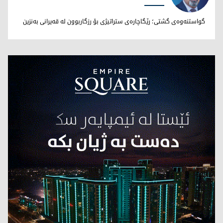
نووری بێخاڵی
گواستنەوەی گشتی؛ رێگاچارەی ستراتیژی بۆ رزگاربوون لە قەیرانی بەنزین