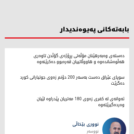
بابەتەکانی پەیوەندیدار
دەستەی وەبەرهێنان مۆڵەتی پڕۆژەی گۆڵدن تاوەری
هەڵوەشاندەوە و هاووڵاتییان قەرەبوو دەکرێنەوە
سوپای عێراق دەست بەسەر 200 دۆنم زەوی جوتیارانی کورد
دەگرێت
ئەوانەی لە کفری زەوی 180 مەتریان پێدراوە لێیان
وەردەگیرێتەوە
نووری بێخاڵی
نووسەر