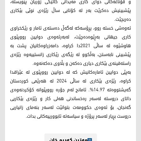
و قۆناغەکانی دوای کاری مەیدانی کاتێکی زۆریان پێویستە،
پێشبینیش دەکرێت بەر لە کۆتایی ساڵ رێژەی نوێی بێکاری
دەربچێت.
ئەوەشی خستە روو، پڕۆسەکە لەگەڵ دەستەی ئامار و رێکخراوی
کاری جیهانی بەڕێوەدەچێت، لەبەرئەوەی دوایین رووپێوی
هاوشێوە لە ساڵی 2021دا کراوە، دامەزراوەکانیان پشت بە
پێشبینی نابەستن، بەڵکوو لە رێگەی رێکاری زانستییەوە رێژەی
راستەقینەی بێکاری دیاری دەکەن و بڵاوی دەکەنەوە.
بەپێی دوایین ئامارەکانیش کە لە دوایین رووپێوی لە عێراقدا
کراوە، رێژەی بێکاری لە ساڵی 2024 لە هەرێمی کوردستان
گەیشتووەتە 14.97%. ئامانج لەم جۆرە رووپێوانە کۆکردنەوەی
داتای دروستە لەسەر رەخساندنی هەلی کار و رێژەی بێکاریی
گەنجان، بۆ ئەوەی حکوومەت بتوانێت لەسەر بنەمای زانیاریی
دروست بڕیار لەسەر پرۆژە و سیاسەتە ئابوورییەکانی بدات.
مەتین کەریم خان