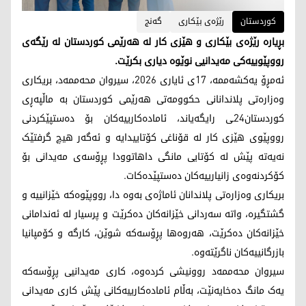
کوردستان
رێژەی بێکاری
گەنج
بڕیارە رێژەی بێکاری و هێزی کار لە هەرێمی کوردستان لە رێگەی
رووپێوییەکی مەیدانیی نوێوە دیاری بکرێت.
ئەمڕۆ یەکشەممە، 17ی ئایاری 2026، سیروان محەممەد، بریکاری
وەزارەتی پلاندانانی حکوومەتی هەرێمی کوردستان بە ماڵپەڕی
کوردستان24ـی رایگەیاند، ئامادەکارییەکان بۆ دەستپێکردنی
رووپێوی هێزی کار لە قۆناغی کۆتاییدایە و ئەگەر هیچ گرفتێک
نەیەتە پێش لە کۆتایی مانگی داهاتوودا پڕۆسەی مەیدانی بۆ
کۆکردنەوەی زانیارییەکان دەستپێدەکات.
بریکاری وەزارەتی پلاندانان ئاماژەی بەوە دا، رووپێوەکە خێزانییە و
گشتگیرە، واتە سەردانی خێزانەکان دەکرێت و پرسیار لە ئەندامانی
خێزانەکان دەکرێت، هەروەها پڕۆسەکە شوێن، کارگە و کۆمپانیا
بازرگانییەکان ناگرێتەوە.
سیروان محەممەد روونیشی کردەوە، کاری مەیدانیی پڕۆسەکە
یەک مانگ دەخایەنێت، بەڵام ئامادەکارییەکانی پێش کاری مەیدانی