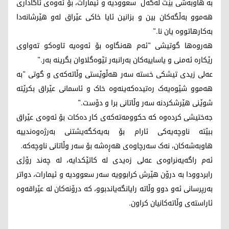
بە هاوبەشی بێت لەگەڵ سعوودیە و ئیمارات، بۆ ئەوەی ئاگاداری
هەموو بەڵگەکان بین و بزانین ئایا خاکی عێراق لەو هێرشانەدا
بەکارهاتووە یان نا."
هەروەها گوتیشی "ئەم هەنگاوە بۆ ئەوەیە تاوەکو تەواوی
رێکارە ئەمنی و یاساییەکان بەرانبەر تێوەگلاوان بگرینە بەر."
عەلی زیدی تیشکی خستە سەر هەڵوێستی وڵاتەکەی و گوتی "بە
هەموو شێوەیەک رەتیدەکەینەوە خاک و ئاسمانی عێراق بکرێتە
شوێنی هێرشکردنە سەر وڵاتانی برا و دۆست."
جەختیشی کردەوە کە حکوومەتەکەی کار دەکات بۆ ئەوەی عێراق
ببێتە ناوچەیەکی ئارام بۆ بەیەکگەیشتنی بەرژەوەندییە
هاوبەشەکان، نەک سەرچاوەی هەڕەشە بۆ سەر وڵاتانی ناوچەکە.
ئەم راگەیەنراوەی عەلی زەیدی لە کاتێکدایە، لە چەند رۆژی
رابردوودا بە درۆن هێرش کرابوویە سەر سعوودیە و ئیمارات، دواتر
بەرپرسانی ئەو دوو وڵاتە رایانگەیاندبوو، کە درۆنەکان لە عێراقەوە
ئاراستەی وڵاتەکانیان کراون.