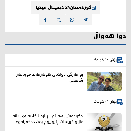
کوردستان24 دیجیتاڵ میدیا
دوا هەواڵ
پێش 16 خولەک
بۆ مەرگی ناوادەی هونەرمەند موزەفەر
شافیعی
پێش 41 خولەک
حکوومەتی هەرێم: بڕیارە تاکلایەنەی دانە
غاز و کرێسنت پترۆلیۆم رەت دەکەینەوە