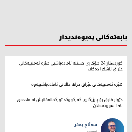
بابەتەکانی پەیوەندیدار
کوردستان24 هۆکاری خستنە ئامادەباشیی هێزە ئەمنییەکانی
عێراق ئاشکرا دەکات
هێزە ئەمنییەکانی عێراق خرانە حاڵەتی ئامادەباشییەوە
دژوار فایق بۆ پارێزگاری کەرکووک: تورکمانەکانیش لە ماددەی
140 سوودمەندن
سەڵاح بەکر
نووسەر