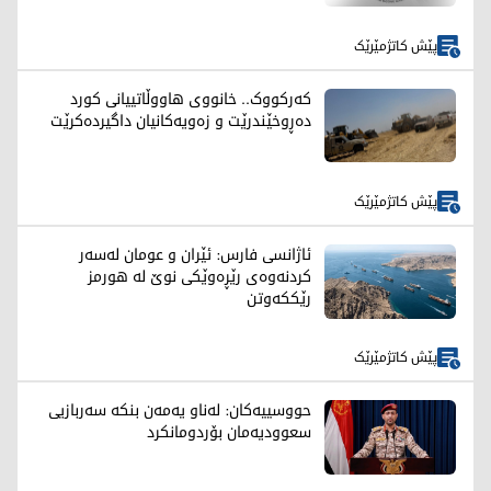
پێش کاتژمێرێک
کەرکووک.. خانووی هاووڵاتییانی کورد
دەڕوخێندرێت و زەویەکانیان داگیردەکرێت
پێش کاتژمێرێک
ئاژانسی فارس: ئێران و عومان لەسەر
کردنەوەی رێڕەوێکی نوێ لە هورمز
رێککەوتن
پێش کاتژمێرێک
حووسییەکان: لەناو یەمەن بنکە سەربازیی
سعوودیەمان بۆردومانکرد