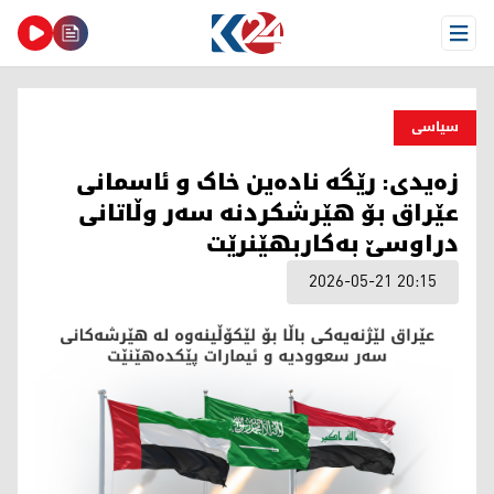
Open Menu
سیاسی
زەیدی: رێگە نادەین خاک و ئاسمانی
عێراق بۆ هێرشکردنە سەر وڵاتانی
دراوسێ بەکاربهێنرێت
2026-05-21 20:15