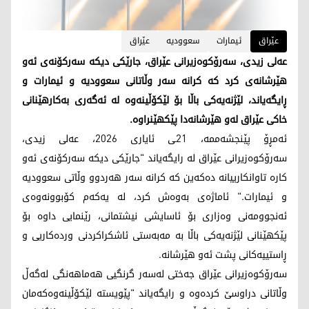
عێراق
ئیمارات
سعوودیە
عێراق
عەلی زیدی، سەرۆکوەزیرانی عێراق، جارێکی دیکە سەرکۆنەی ئەو
هێرشانەی کرد کە کرانە سەر وڵاتانی سعوودیە و ئیمارات و
ڕایگەیاند، لێژنەیەکی باڵا بۆ لێکۆڵینەوە لە ئەگەری بەکارهێنانی
خاکی عێراق لەو هێرشانەدا پێکهێنراوە.
ئەمڕۆ پێنجشەممە، 21ـی ئایاری 2026، عەلی زیدی،
سەرۆکوەزیرانی عێراق لە رایگەیاند "جارێکی دیکە سەرکۆنەی ئەو
کارە تاوانکارییانە دەکەین کە کرانە سەر هەردوو وڵاتی سعوودیە
و ئیمارات." ئاماژەی بەوەش کرد، لە یەکەم کۆبوونەوەی
ئەنجوومەنی وەزاری بۆ ئاسایشی نیشتمانی، رێنمایی داوە بۆ
پێکهێنانی لێژنەیەکی باڵا بە مەبەستی ئاشکراکردنی وردەکاریی و
ڕاستییەکانی پشت ئەو هێرشانە.
سەرۆکوەزیرانی عێراق جەختی لەسەر گرنگیی هەماهەنگی لەگەڵ
وڵاتانی دراوسێ کردەوە و رایگەیاند "پێویستە لێکۆڵینەوەکەمان