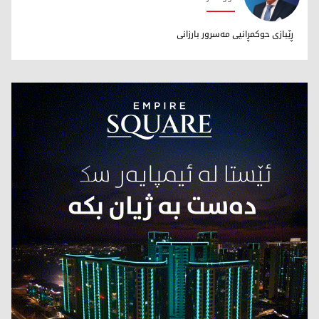
د. سامان سۆرانی
ڕێبازی حوکمڕانیی مەسرور بارزانی