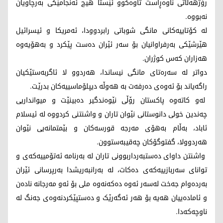
رۆژهەڵاتی ناوەڕاست تاوەکوو ئێستا هیچ ئەنجامێکی بەرچاویان
نەبووە.
لە کۆتاییەکانی مانگی شوباتی رابردوودا، ئەمریکا و ئیسرائیل
هێرشێکی بەرفراوانیان بۆ سەر ئێران دەست پێکرد و بەهۆیەوە
هەزاران کەس کوژران.
دواتر لە سەرەتای مانگی نیساندا، هەردوو لا ئاگربەستێکیان
راگەیاند بۆ ئەوەی دەرفەت بە هەوڵە دیپلۆماسییەکان بدرێت.
لەو کاتەوە پاکستان رۆڵی نێوەندگیر دەبینێت و میوانداریی
چەندین خولی دانوستانی نێوان تاران و واشنتنی کردووە لە ئیسلام
ئاباد، بەڵام بەهۆی مەرجە قورسەکان و بێمتمانەیی نێوان
هەردوولا، گفتوگۆکان چەقیبەستوون.
واشنتن داوای دەستبەرداربوونی تاران لە بەرنامە ئەتۆمییەکەی و
توانای سەربازییەکەی دەکات، لە بەرانبەریشدا بەرپرسانی ئێران
بەردەوام جەخت لەسەر ئەوە دەکەنەوە ملی بۆ ئەو مەرجانە نادەن
و ئامادەییان هەیە بۆ هەر ئەگەرێک و دەستپێکردنەوەی جەنگ لە
ناوچەکەدا.