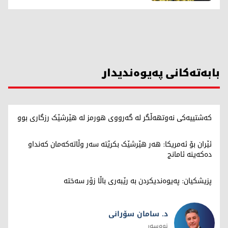
بابەتەکانی پەیوەندیدار
کەشتییەکی نەوتهەڵگر لە گەرووی هورمز لە هێرشێک رزگاری بوو
ئێران بۆ ئەمریکا: هەر هێرشێک بکرێتە سەر وڵاتەکەمان کەنداو
دەکەینە ئامانج
پزیشکیان: پەیوەندیکردن بە رێبەری باڵا زۆر سەختە
د. سامان سۆرانی
نووسەر