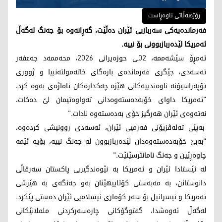
رۆژهەڵاتی ناوەڕاست
فەرماندەیەکی سەربازیی ئێران دەڵێت، گەڕانەوە بۆ جەنگ لەگەڵ
ئەمریکا لێدەربازبوونی بۆ نییە.
ئەمڕۆ سێشەممە، 02ـی حوزەیرانی 2026، محەممەد جەعفەر
ئەسەدی، جێگری فەرماندەی بارەگای خاتەمولئەنبیا و ژووری
ئۆپەراسیۆنە ناوەندییەکانی هێزە چەکدارەکان ئاماژەی بەوە کرد،
"ئەمریکا داوای خۆبەدەستەوەدانی تەواوەتیمان لێ دەکات،
نەتەوەی ئێران هەرگیز خۆی بەدەستەوە نادات."
بەپێی تەلەڤزیۆنی فەرمیی ئێران، ئەسەدی روونیشی کردەوە،
"بەبێ خۆبەدەستەوەدان لێدەربازبوون لە جەنگ نییە، بۆیە ئێمە
چاوەڕێین و جەنگ نامانترسێنێت."
لە ئێستادا ئێران و ئەمریکا بە نێوەندگیریی پاکستان سەرقاڵی
دانوستانن، بە مەبەستی کۆتاییهێنان بەو جەنگەی بە هێرشی
ئەمریکا و ئیسرائیل بۆ سەر کۆماری ئیسلامیی ئێران دەستی پێکرد.
لەگەڵ ئەوەشدا، گفتوگۆکانی چارەسەرکردنی ململانێکانی