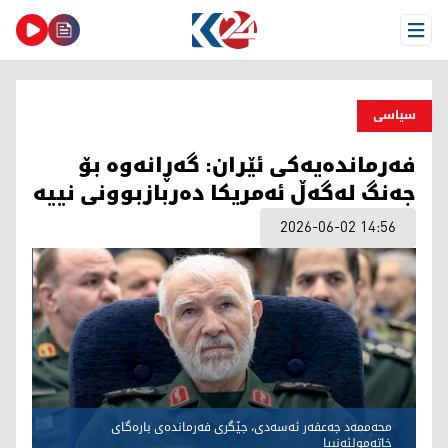
Open Menu
سیاسی
فەرماندەیەکی ئێران: گەڕانەوە بۆ
جەنگ لەگەڵ ئەمریکا دەربازبوونی نییە
2026-06-02 14:56
محەممەد جەعفەر ئەسەدی، جێگری فەرماندەی بارەگای
خاتەمولئەنبیا