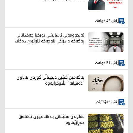
پێش 42 خولەک
ئەنجوومەنی ئاسایشی تورکیا چەکدانانی
پەکەکە و دۆخی ناوچەکە تاوتوێ دەکات
پێش 51 خولەک
یەکەمین کتێبی دیجیتاڵی کوردی بەناوی
"دەفیانە" بڵاوکرایەوە
پێش کاتژمێرێک
عەلوەی سلێمانی بە هەنجیری تەقتەق
دەڕازێتەوە