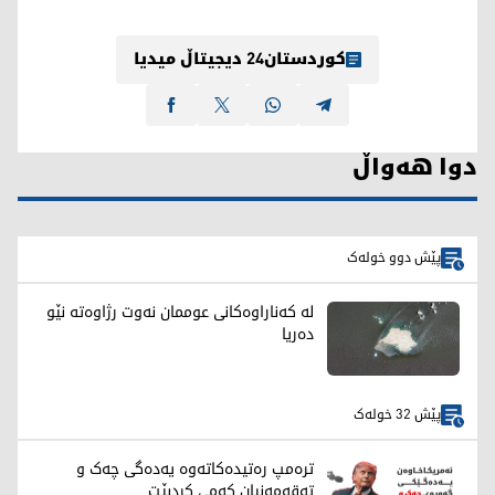
کوردستان24 دیجیتاڵ میدیا
دوا هەواڵ
پێش دوو خولەک
لە کەناراوەکانی عوممان نەوت رژاوەته‌ نێو
ده‌ریا
پێش 32 خولەک
ترەمپ رەتیدەکاتەوە یەدەگی چەک و
تەقەمەنیان کەمی کردبێت