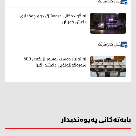
پێش کاتژمێرێک
لە گوندەکانی دیمەشق دوو چەکداری
داعش کوژران
پێش کاتژمێرێک
لە ئەنبار دەست بەسەر نزیکەی 500
سەرەگوللەتۆپی داعشدا گیرا
بابەتەکانی پەیوەندیدار