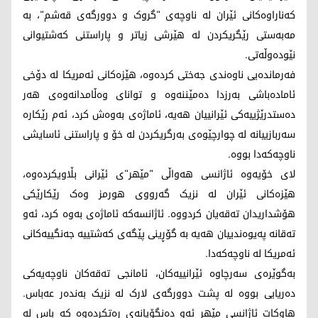
کەناراوەکانی ئێران لە ناوچەی "گروک و دوورگەی قەشم"، بە
مەبەستی رێگریکردن لە هێرشی زیاتر و پاراستنی کەشتیوانی
نێودەوڵەتی.
فەرماندەیی ناوەندی جەختی کردەوە، هێزەکانی ئەمریکا لە دۆخی
ئامادەباشی بەرزدا دەمێننەوە و توانای وەڵامدانەوەی هەر
دەستدرێژییەکی ئێرانییان هەیە، ئاماژەی بەوەش کرد، ئەم رێکارە
سەربازییانە لە چوارچێوەی بەرگریکردن لە خۆ و پاراستنی ئاسایشی
ناوچەکەدا بووە.
لای خۆیەوە ئاژانسی هەواڵی "مێهر"ی ئێرانی بڵاویکردەوە،
هێزەکانی ئێران لە نزیک گەرووی هورمز وەک رێکارێکی
هۆشداریدان تەقەیان کردووە. ئاژانسەکە ئاماژەی بەوە کرد، ئەو
تەقانە پەیوەندییان هەیە بە گۆڕینی پێگەی کەشتییە جەنگییەکانی
ئەمریکا لە ناوچەکەدا.
بەگوێرەی سەرچاوە ئێرانییەکان، ئامانجی تەقەکان ناوچەیەکی
دەریایی بووە لە پشت دوورگەی لارک لە نزیک بەندەر عەباس.
هاوکات ئاژانسی مێهر ئەو دەنگۆیانەی رەتکردەوە کە باس لە