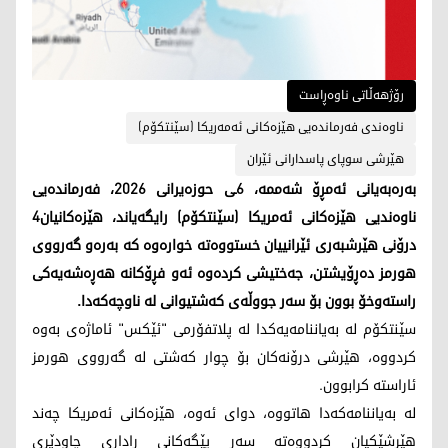
رۆژهەڵاتی ناوەڕاست
ناوەندی فەرماندەیی هێزەکانی ئەمەریکا (سێنتکۆم)
هێرشی سوپای پاسدارانی ئێران
بەرەبەیانی ئەمڕۆ شەممە، 6ـی حوزەیرانی 2026، فەرماندەیی
ناوەندیی هێزەکانی ئەمریکا (سێنتکۆم) رایگەیاند، هێزەکانیان4
درۆنی هێرشبەری ئێرانییان خستووەتە خوارەوە کە بەرەو گەرووی
هورمز دەڕۆیشتن، جەختیشی کردەوە ئەو فڕۆکانە هەڕەشەیەکی
راستەوخۆ بوون بۆ سەر جووڵەی کەشتیوانی لە ناوچەکەدا.
سێنتکۆم لە بەیاننامەیەکدا لە پلاتفۆرمی "ئێکس" ئاماژەی بەوە
کردووە، هێرشی درۆنەکان بۆ چوار کەشتی لە گەرووی هورمز
ئاراستە کرابوون.
لە بەیاننامەکەدا هاتووە، دوای ئەوە، هێزەکانی ئەمریکا چەند
هێرشێکیان کردووەتە سەر پێگەکانی راداری چاودێری