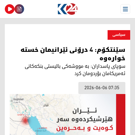
Open Menu
سیاسی
سێنتکۆم: 4 درۆنی ئێرانیمان خستە
خوارەوە
سوپای پاسداران: بە مووشەکی بالیستی بنکەکانی
ئەمریکامان بۆردومان کرد
2026-06-06 07:35