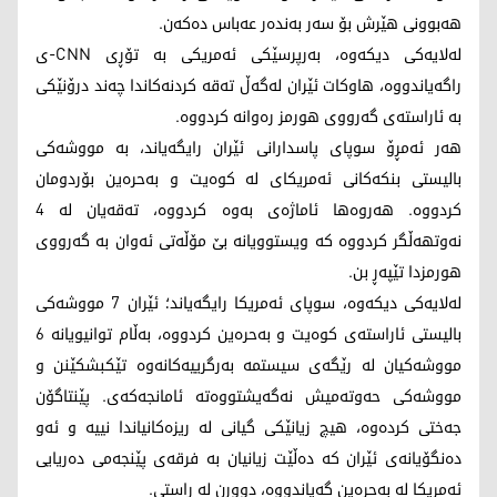
هەبوونی هێرش بۆ سەر بەندەر عەباس دەکەن.
لەلایەکی دیکەوە، بەرپرسێکی ئەمریکی بە تۆڕی CNN-ی
راگەیاندووە، هاوکات ئێران لەگەڵ تەقە کردنەکاندا چەند درۆنێکی
بە ئاراستەی گەرووی هورمز رەوانە کردووە.
هەر ئەمڕۆ سوپای پاسدارانی ئێران رایگەیاند، بە مووشەکی
بالیستی بنکەکانی ئەمریکای لە کوەیت و بەحرەین بۆردومان
کردووە. هەروەها ئاماژەی بەوە کردووە، تەقەیان لە 4
نەوتهەڵگر کردووە کە ویستوویانە بێ مۆڵەتی ئەوان بە گەرووی
هورمزدا تێپەڕ بن.
لەلایەکی دیکەوە، سوپای ئەمریکا رایگەیاند؛ ئێران 7 مووشەکی
بالیستی ئاراستەی کوەیت و بەحرەین کردووە، بەڵام توانیویانە 6
مووشەکیان لە رێگەی سیستمە بەرگرییەکانەوە تێکبشکێنن و
مووشەکی حەوتەمیش نەگەیشتووەتە ئامانجەکەی. پێنتاگۆن
جەختی کردەوە، هیچ زیانێکی گیانی لە ریزەکانیاندا نییە و ئەو
دەنگۆیانەی ئێران کە دەڵێت زیانیان بە فرقەی پێنجەمی دەریایی
ئەمریکا لە بەحرەین گەیاندووە، دوورن لە راستی.