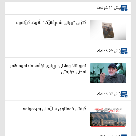
پێش 11 خولەک
کتێبی "بیرانی شەڕڤانێک" بڵاودەکرێتەوە
پێش 29 خولەک
ئەبو ئالا وەلائی: بڕیاری تۆڵەسەندنەوە هەر
لەجێی خۆیەتی
پێش 37 خولەک
گرفتی کەمئاوی سلێمانی بەردەوامە