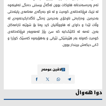
ئەم پەرەسەندنانە هاوکات بوون لەگەڵ بیستنی دەنگی تەقینەوە
لە نزیک فڕۆکەخانەی کوەیت و لە ناو جەرگەی مەنامەی پایتەختی
بەحرەین. وەزارەتی ناوخۆی بەحرەین زەنگی ئاگادارکردنەوەی لە
وڵات لێدا و داوای لە هاووڵاتیان کرد پەنا بۆ شوێنە ئارامەکان
بەرن. ئەمە لە کاتێکدایە کە سێ رۆژ لەمەوبەر فڕۆکەخانەی
کوەیت کەوتە بەر هێرشێکی ئێرانی و بەهۆیەوە کەسێک کوژرا و
63ـی دیکەش بریندار بوون.
لاڤین عومەر
دوا هەواڵ