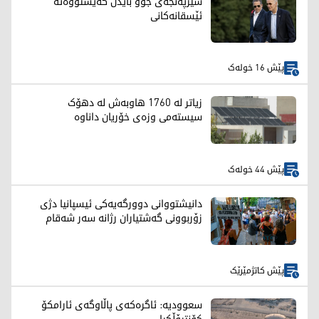
شێرپەنجەی جۆو بایدن گەیشتووەتە
ئێسقانەکانی
پێش 16 خولەک
زیاتر لە 1760 هاوبەش لە دهۆک
سیستەمی وزەی خۆریان داناوە
پێش 44 خولەک
دانیشتووانی دوورگەیەکی ئیسپانیا دژی
زۆربوونی گەشتیاران رژانە سەر شەقام
پێش کاتژمێرێک
سعوودیە: ئاگرەکەی پاڵاوگەی ئارامکۆ