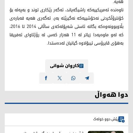
هەیە.
ناوەندە ئەمریکییەکە راشیگەیاند، ئەگەر رێکاری توند و بەپەلە بۆ
کۆنترۆڵکردنی نەخۆشییەکە نەگیرێتە بەر، ئەگەری هەیە قەبارەی
بڵاوبوونەوەکە بگاتە ئاستی شەپۆلەکەی ساڵانی 2014 تا 2016،
کە لەو ماوەیەدا زیاتر لە 11 هەزار کەس لە رۆژئاوای ئەفریقا
بەهۆی ڤایرۆسی ئیبۆلاوە گیانیان لەدەستدا.
کاروان شوانی
دوا هەواڵ
پێش دوو خولەک