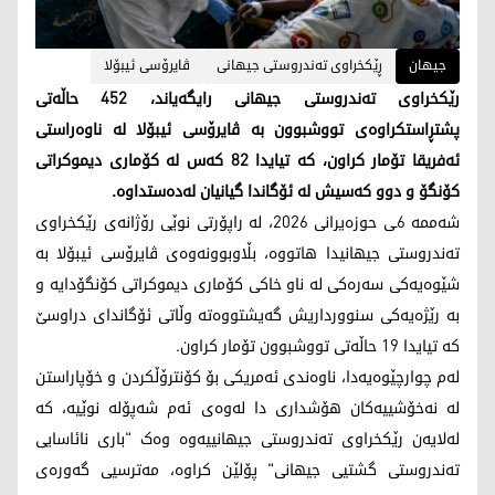
جیهان
ڕێکخراوی تەندروستی جیهانی
ڤایرۆسی ئیبۆلا
رێکخراوی تەندروستی جیهانی رایگەیاند، 452 حاڵەتی
پشتڕاستکراوەی تووشبوون بە ڤایرۆسی ئیبۆلا لە ناوەراستی
ئەفریقا تۆمار کراون، کە تیایدا 82 کەس لە کۆماری دیموکراتی
کۆنگۆ و دوو کەسیش لە ئۆگاندا گیانیان لەدەستداوە.
شەممە 6ـی حوزەیرانی 2026، لە راپۆرتی نوێی رۆژانەی رێکخراوی
تەندروستی جیهانیدا هاتووە، بڵاوبوونەوەی ڤایرۆسی ئیبۆلا بە
شێوەیەکی سەرەکی لە ناو خاکی کۆماری دیموکراتی کۆنگۆدایە و
بە رێژەیەکی سنوورداریش گەیشتووەتە وڵاتی ئۆگاندای دراوسێ
کە تیایدا 19 حاڵەتی تووشبوون تۆمار کراون.
لەم چوارچێوەیەدا، ناوەندی ئەمریکی بۆ کۆنترۆڵکردن و خۆپاراستن
لە نەخۆشییەکان هۆشداری دا لەوەی ئەم شەپۆلە نوێیە، کە
لەلایەن رێکخراوی تەندروستی جیهانییەوە وەک "باری نائاسایی
تەندروستی گشتیی جیهانی" پۆلێن کراوە، مەترسیی گەورەی