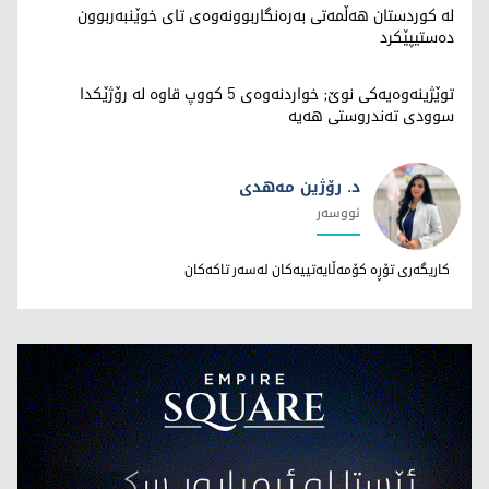
لە کوردستان هەڵمەتی بەرەنگاربوونەوەی تای خوێنبەربوون
دەستیپێکرد
توێژینەوەیەکی نوێ; خواردنەوەی 5 کووپ قاوە لە رۆژێکدا
سوودی تەندروستی هەیە
د. رۆژین مەهدی
نووسەر
د. رۆژین مەهدی
کاریگەری تۆڕە کۆمەڵایەتییەکان لەسەر تاکەکان