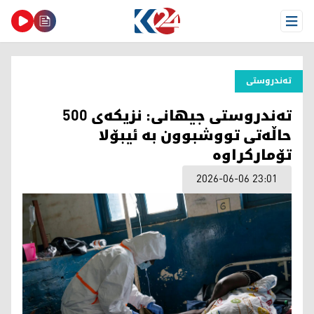
Open Menu
تەندروستی
تەندروستی جیهانی: نزیکەی 500
حاڵەتی تووشبوون بە ئیبۆلا
تۆمارکراوە
2026-06-06 23:01