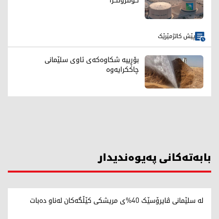
کۆنترۆڵکرا
پێش کاتژمێرێک
بۆڕییە شکاوەکەی ئاوی سلێمانی
چاککرایەوە
بابەتەکانی پەیوەندیدار
لە سلێمانی ڤایرۆسێک 40%ی مریشکی کێڵگەکان لەناو دەبات