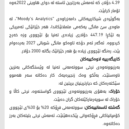
4.39 دۆلار، کە ئەمەش بەرزترین ئاستە لە دوای هاوینی 2022ـەوە
تۆمار کرابێت.
بەگوێرەی شیکارییەکانی دامەزراوەی "Moody's Analytics"، لە
ماوەی سێ مانگی یەکەمی ململانێکاندا، هەر خێزانێکی ئەمریکی
بە تێکڕا 447.19 دۆلاری زیادەی تەنیا بۆ تێچووی وزە خەرج
کردووە. ئەگەر ئەم دۆخە تاوەکو مانگی شوباتی 2027 بەردەوام
بێت، رەنگە تێچووی زیادە بۆ هەر خێزانێک بگاتە 2000 دۆلار.
کاریگەرییە لاوەکییەکان
بەرزبوونەوەی نرخی سووتەمەنی تەنیا لە وێستگەکانی بەنزین
ناوەستێت، بەڵکو وەک زنجیرەیەک کار دەکاتە سەر هەموو
سێکتەرەکان کە دیارترینیان بریتین لە:
خۆراک:
بەهۆی بەرزبوونەوەی تێچووی گواستنەوە، نرخی کاڵا و
خۆراک لە سوپەرمارکێتەکان گران دەبێت.
گەشتە ئاسمانییەکان:
سووتەمەنی فڕۆکە 20% بۆ 30%ی تێچووی
کۆمپانیاکانی فڕۆکەوانی پێکدەهێنێت، ئەمەش نرخی بلیتەکان بەرز
دەکاتەوە.