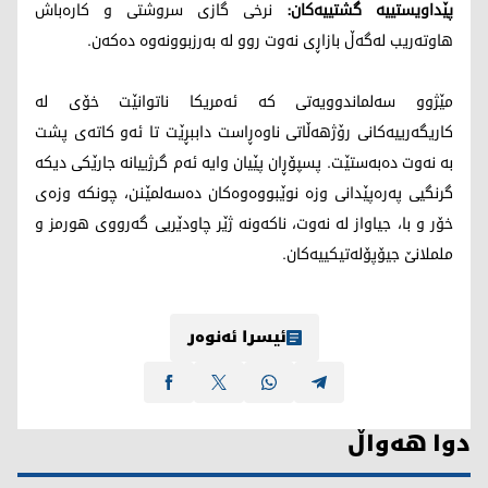
پێداویستییە گشتییەکان:
نرخی گازی سروشتی و کارەباش
هاوتەریب لەگەڵ بازاڕی نەوت روو لە بەرزبوونەوە دەکەن.
مێژوو سەلماندوویەتی کە ئەمریکا ناتوانێت خۆی لە
کاریگەرییەکانی رۆژهەڵاتی ناوەڕاست داببڕێت تا ئەو کاتەی پشت
بە نەوت دەبەستێت. پسپۆڕان پێیان وایە ئەم گرژییانە جارێکی دیکە
گرنگیی پەرەپێدانی وزە نوێبووەوەکان دەسەلمێنن، چونکە وزەی
خۆر و با، جیاواز لە نەوت، ناکەونە ژێر چاودێریی گەرووی هورمز و
ململانێ جیۆپۆلەتیکییەکان.
ئیسرا ئەنوەر
دوا هەواڵ