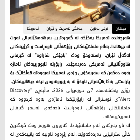
جیهان
نرخی بەنزین
جەنگی ئەمریکا و ئێران
ئەمریکا
هەرچەندە ئەمریکا یەکێکە لە گەورەترین بەرهەمهێنەرانی نەوت
لە جیهاندا، بەڵام ململانێیەکانی رۆژهەڵاتی ناوەڕاست و گرژییەکانی
لەگەڵ ئێران، راستەوخۆ وەک "باجێکی شاراوە" لە گیرفانی
هاووڵاتییانی ئەمریکی دەردەچێت. راپۆرتە ئابوورییەکان ئاماژە
بەوە دەکەن کە سەربەخۆیی وزەی ئەمریکا نەبووەتە قەڵخانێک بۆ
پاراستنی بەکارهێنەرانی ناوخۆ لە بەرزبوونەوەی نرخە جیهانییەکان.
رۆژی یەکشەممە، 7ی حوزەیرانی 2026، ماڵپەڕی "Discovery
Alert"ی ئوسترالی لە راپۆرتێکدا ئاماژەی بەوە کردووە کە
ململانێکانی رۆژهەڵاتی ناوەڕاست باجەکەی لەسەر گیرفانی
ئەمریکییەکانە.
لە ناو جەرگەی ئەم ململانێیەدا، گەرووی هورمز وەک گرنگترین
خاڵی ستراتیژیی دەردەکەوێت. ئەم رێڕەوە ئاوییە کە پانییەکەی لە