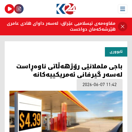
Open Menu
مقاوەمەی ئیسلامیی عێراق: لەسەر داوای هادی عامری
هێرشەکەمان دواخست
ئابووری
باجی ململانێی رۆژهەڵاتی ناوەڕاست
لەسەر گیرفانی ئەمریکییەکانە
2026-06-07 11:42