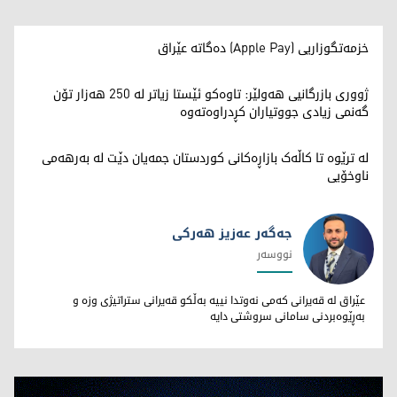
خزمەتگوزاریی (Apple Pay) دەگاتە عێراق
ژووری بازرگانیی هەولێر: تاوەکو ئێستا زیاتر لە 250 هەزار تۆن
گەنمی زیادی جووتیاران کڕدراوەتەوە
لە ترێوە تا کاڵەک بازاڕەکانی کوردستان جمەیان دێت لە بەرهەمی
ناوخۆیی
جەگەر عەزیز هەرکی
نووسەر
جەگەر عەزیز هەرکی
عێراق لە قەیرانی کەمی نەوتدا نییە بەڵکو قەیرانی ستراتیژی وزە و
بەڕێوەبردنی سامانی سروشتی دایە