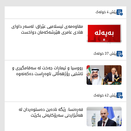
پێش 4 خولەک
مقاوەمەی ئیسلامیی عێراق: لەسەر داوای
هادی عامری هێرشەکەمان دواخست
پێش 37 خولەک
رووسیا و ئیمارات جەخت لە سەقامگیری و
ئاشتیی رۆژهەڵاتی ناوەڕاست دەکەنەوە
پێش 42 خولەک
فەرەنسا: رێگە نادەین دەستوەردان لە
هەڵبژاردنی سەرۆکایەتی بکرێت