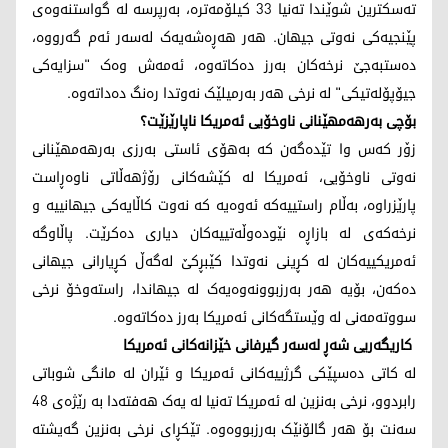
تەسکترین شوێندا تەنیا 33 کیلۆمەترە، بەرپرسە لە گواستنەوەی
پێنجیەکی نەوتی جیهان. هەر هەڕەشەیەک لەسەر ئەم گەرووە،
دەستبەجێ نرخەکان بەرز دەکاتەوە، ئەمەش وەک "سزایەکی
جیۆپۆلەتیکی" لە نرخی هەر بەرمیلێک نەوتدا رەنگ دەداتەوە.
بۆچی بەرهەمهێنانی ناوخۆیی ئەمریکا ناپارێزێت؟
زۆر کەس وا تێدەگەن کە بەهۆی ئاستی بەرزی بەرهەمهێنانی
نەوتی ناوخۆیی، ئەمریکا لە کێشەکانی رۆژهەڵاتی ناوەڕاست
پارێزراوە، بەڵام راستییەکە ئەوەیە کە نەوت کاڵایەکی جیهانییە و
نرخەکەی لە بازاڕە نێودەوڵەتییەکان دیاری دەکرێت. پاڵاوگە
ئەمریکییەکان لە کڕینی نەوتدا کێبڕکێ لەگەڵ کڕیارانی جیهانی
دەکەن، بۆیە هەر بەرزبوونەوەیەک لە جیهاندا، راستەوخۆ نرخی
سووتەمەنی لە وێستگەکانی ئەمریکا بەرز دەکاتەوە.
کاریگەریی شەڕ لەسەر گیرفانی خێزانەکانی ئەمریکا
لە کاتی دەسپێکی گرژییەکانی ئەمریکا و ئێران لە مانگی شوباتی
رابردوو، نرخی بەنزین لە ئەمریکا تەنیا لە یەک هەفتەدا بە رێژەی 48
سەنت بۆ هەر گالۆنێک بەرزبووەوە. تێکڕای نرخی بەنزین گەیشتە