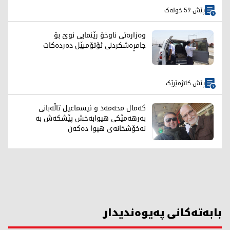
پێش 59 خولەک
وەزارەتی ناوخۆ رێنمایی نوێ بۆ
جامڕەشکردنی ئۆتۆمبێل دەردەکات
پێش کاتژمێرێک
کەمال محەمەد و ئیسماعیل تاڵەبانی
بەرهەمێکی هیوابەخش پێشکەش بە
نەخۆشخانەی هیوا دەکەن
بابەتەکانی پەیوەندیدار