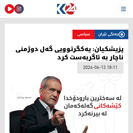
Open Menu
جەنگی ئێران
سیاسی
پزیشکیان: یەکگرتوویی گەل دوژمنی
ناچار بە ئاگربەست کرد
2026-06-13 18:11