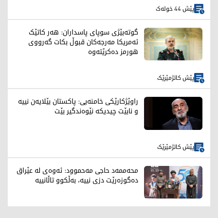
پێش 44 خولەک
گوتەبێژی سوپای پاسداران: هەر کاتێک
ئەمریکا مەرجەکان قبوڵ بکات گەرووی
هورمز دەکرێتەوە
پێش کاتژمێرێک
راوێژکارێکی خامنەیی: پاکستان بێلایەن نییە
و نابێت چیدیکە نێوەندگیر بێت
پێش کاتژمێرێک
محەممەد حاجی مەحموود: ئەوەی لە عێراق
دەگوزەرێت دزی نییە، بەڵکوو تاڵانییە