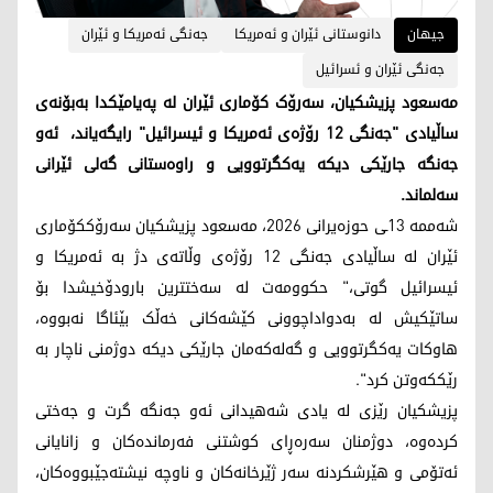
جیهان
دانوستانی ئێران و ئه‌مریكا
جەنگی ئەمریکا و ئێران
جەنگی ئێران و ئسرائیل
مەسعود پزیشکیان، سەرۆک کۆماری ئێران لە پەیامێکدا بەبۆنەی
ساڵیادی "جەنگی 12 رۆژەی ئەمریکا و ئیسرائیل" رایگەیاند، ئەو
جەنگە جارێکی دیکە یەکگرتوویی و راوەستانی گەلی ئێرانی
سەلماند.
شەممە 13ـی حوزەیرانی 2026، مەسعود پزیشکیان سەرۆککۆماری
ئێران لە ساڵیادی جەنگی 12 رۆژەی وڵاتەی دژ بە ئەمریکا و
ئیسرائیل گوتی،" حکوومەت لە سەختترین بارودۆخیشدا بۆ
ساتێکیش لە بەدواداچوونی کێشەکانی خەڵک بێئاگا نەبووە،
هاوکات یەکگرتوویی و گەلەکەمان جارێکی دیکە دوژمنی ناچار بە
رێککەوتن کرد".
پزیشکیان رێزی لە یادی شەهیدانی ئەو جەنگە گرت و جەختی
کردەوە، دوژمنان سەرەڕای کوشتنی فەرماندەکان و زانایانی
ئەتۆمی و هێرشکردنە سەر ژێرخانەکان و ناوچە نیشتەجێبووەکان،