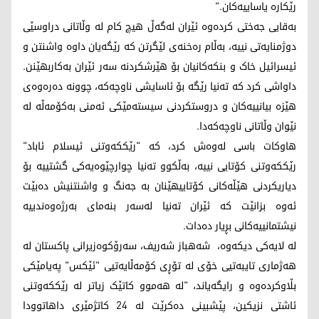
رێکارە یاساییەکان."
بەقایی جەختی کردەوە ئێران لەگەڵ هیچ کام لە وڵاتانی دراوسێی
دوژمنایەتی نییە، بەڵام رەخنەی لێگرتن کە رێگەیان داوە واشنتن و
ئیسرائیل خاک و بنکەکانیان بۆ هێرشکردنە سەر ئێران بەکاربهێنن.
داواشی کرد کە تەنیا رێگە بۆ ئاسایشی ناوچەکە، چوونە دەرەوەی
هێزە بیانییەکان و دروستکردنی سیستەمێکی ئەمنی بەکۆمەڵە لە
نێوان وڵاتانی ناوچەکەدا.
هاوکات باسی لەوەش کرد، کە "رێککەوتنی ئیسلام ئاباد"
رێککەوتنی کۆتایی نییە، بەڵکوو تەنیا چوارچێوەیەکی گشتییە بۆ
دیاریکردنی هێڵەکانی کۆتاییهێنان بە جەنگ و واشنتنیش دەبێت
ئەوە بزانێت کە ئێران تەنیا لەسەر بنەمای بەرژەوەندییە
نیشتمانییەکانی بڕیار دەدات.
لە لایەکی دیکەوە، شەهباز شەریف، سەرۆکوەزیرانی پاکستان لە
هەژماری تایبەتیی خۆی لە تۆڕی کۆمەڵایەتیی "ئێکس" پەیامێکی
بڵاوکردەوە و رایگەیاند، "لە هەموو کاتێک زیاتر لە رێککەوتنی
ئاشتی نزیکین، پێشبینی دەکرێت لە 24 کاتژمێری داهاتوودا