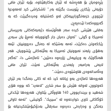
رێڕەوەیان بۆ هەڕەشە لە ئێران بەکارهێناوە، بۆیە ئێران مافی
خۆیەتی رێکاری پێویست بگرێتە بەر." ئاشکراشی کرد لەمەودوا
تێچووی خزمەتگوزارییەکان لەو کەشتیانە وەردەگیرێت کە بە
گەرووەکەدا تێدەپەڕن.
بەقایی هێرشی کردە سەر هەڵوێستە دژبەیەکەکانی بەرپرسانی
ئەمریکا و گوتی: "ئەوان دەیان جار گوتوویانە ئەمڕۆ یان سبەی
رێککەوتن دەکرێت، ئەمە بەشێکە لە جەنگی دەروونییان. ئێمە
بەهۆی پابەند نەبوونیان ئەمریکا بە بەڵێنەکانی پێشوویان، هەر
هەنگاوێک بە وریاییەکی زۆرەوە دەنێین." ئاماژەشی دا، "ئەگەر
لایەنی بەرامبەر پابەندی بەڵێنەکانی نەبێت، ئێران مافی
وەڵامدانەوەی هاوشێوەی دەبێت."
هەروەها ئاماژەی بەو زیانانە کرد کە لە کاتی جەنگدا بەر ئێران
کەوتوون، لەوانە هێرش بۆ سەر شاری "لامەرد" کە بووە هۆی
شەهید و برینداربوونی 140 هاووڵاتی بێتاوان، هەروەها تێکدانی
کۆگاکانی ئاوی خواردنەوە لە "سیریک". گوتیشی: "ئەمە تاوانی
جەنگن و وەزارەتی دەرەوە سەرقاڵی بەدۆکیۆمێنتکردنیانە بۆ