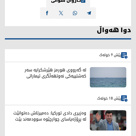
کاروان شوانی
دوا هەواڵ
پێش 9 خولەک
لە گەرووی هورمز هێرشکرایە سەر
کەشتییەکی نەوتهەڵگری ئیماراتی
پێش 18 خولەک
وەزیری دادی تورکیا: دەمیرتاش دەتوانێت
لە پڕۆژەیاسای چوارچێوە سوودمەند بێت