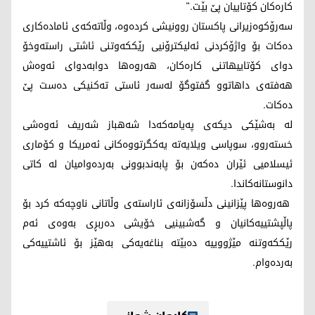
کارەکان کۆتاییان پێ بێت."
سەرۆکوەزیرانی پاکستان روونیشی کردەوە، وڵاتەکەی ئامادەکاری
دەکات بۆ واژۆکردنی ئەلیکترۆنیی رێککەوتنی ئاشتی راستەوخۆ
دوای کۆتاییهاتنی کارەکان، هەروەها دوابەدوای ئەوەش
هەفتەی داهاتوو گفتوگۆ لەسەر ئاستی تەکنیکی دەست پێ
دەکات.
لە بەشێکی دیکەی پەیامەکەدا شەهباز شەریف ئەوەشی
خستەروو، سوپاسی ویلایەتە یەکگرتووەکانی ئەمریکا و کۆماری
ئیسلامیی ئێران دەکەن بۆ پابەندبوونی بەردەوامیان لە کاتی
دانوستانەکاندا.
هەروەها پێزانینی دڵسۆزانەی ئاراستەی وڵاتانی ناوچەکە کرد بۆ
پاڵپشتییەکانیان و گەشبینیی خۆیشی دەربڕی بەوەی ئەم
رێککەوتنە مێژووییە دەبێتە بناغەیەکی بەهێز بۆ ئاشتییەکی
بەردەوام.