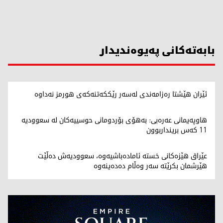
بابەتەکانی پەیوەندیدار
ئێران هێشتا رەزامەندی لەسەر رێککەتنەکەی هورمز نەداوە
هاوپەیمانی عەرەبی: بەهۆی بۆردومانی حوسییەکان لە سعوودیە
11 کەس برینداربوون
عێراق هێزەکانی خستە ئامادەباشیەوە، سعوودیەش دەڵێت
هێرشمان بکرێتە سەر وەڵام دەدەینەوە