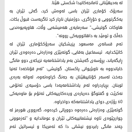
لە بەدیهێنانی ئامانجەکانیدا شکستی هێنا.
سەرۆک کۆماری ئێران باسی لەوەش کرد، گەلی ئێران بە
یەکگرتوویی و خۆڕاگری، دوژمنیان ناچار کرد ئاگربەست قبوڵ بکات،
هاوکات گوتیشی،" سەرمایەی هەمیشەیی وڵات، هاوپەیوەندیی
خەڵک و ئومێد بە داهاتوویەکی روونە".
ئەم قسانەی مەسعود پزیشکیان سەرۆککۆماری ئێران لە
کاتێکدایە، ئیسماعیل بەقایی، گوتەبێژی وەزارەتی دەرەوەی ئێران
ڕایگەیاند، پڕۆسەی گەیشتن بەم یاداشتنامەیە نزیکەی دوو مانگی
خایاندووە بە ناوبژیوانی پاکستان. گوتیشی: "لەم قۆناخەدا تەنیا
جەخت لەسەر کۆتاییهێنان بە جەنگ کراوەتەوە، لەوانە بەرەی
لوبنان. بڕیاردراوە لەم یاداشتنامەیەدا باسی دۆسیەی ئەتۆمی
نەکرێت و گفتوگۆ دەربارەی وردەکارییەکانی ئەتۆم بۆ ماوەیەکی
60 رۆژەی دوای یاداشتنامەکە دواخراوە.
گوتەبێژی وەزارەتی دەرەوە دووپاتی کردەوە، گەرووی هورمز لە
چوارچێوەی ئاوە نیشتمانییەکانی ئێران و عوماندایە و "ئەزموونی
چەند مانگی رابردوو نیشانی دا کە ئەمریکا و ئیسرائیل ئەم