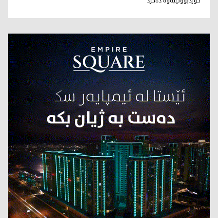
كوردبوونییه‌وه‌ ده‌كرد