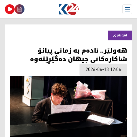
Open Menu
هونەری
هەولێر.. ئادەم بە زمانی پیانۆ
شاکارەکانی جیهان دەگێڕێتەوە
2026-06-13 19:06