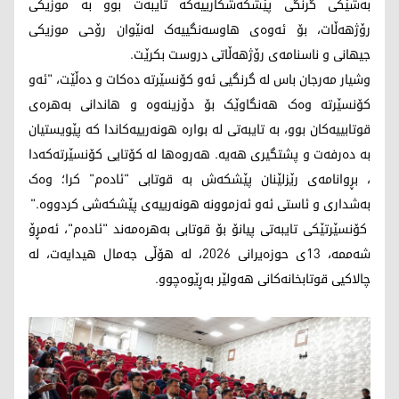
بەشێکی گرنگی پێشکەشکارییەکە تایبەت بوو بە موزیکی
رۆژهەڵات، بۆ ئەوەی هاوسەنگییەک لەنێوان رۆحی موزیکی
جیهانی و ناسنامەی رۆژهەڵاتی دروست بکرێت.
وشیار مەرجان باس لە گرنگیی ئەو کۆنسێرتە دەکات و دەڵێت، "ئەو
کۆنسێرتە وەک هەنگاوێک بۆ دۆزینەوە و هاندانی بەهرەی
قوتابییەکان بوو، بە تایبەتی لە بوارە هونەرییەکاندا کە پێویستیان
بە دەرفەت و پشتگیری هەیە. هەروەها لە کۆتایی کۆنسێرتەکەدا
، بڕوانامەی رێزلێنان پێشکەش بە قوتابی "ئادەم" کرا؛ وەک
بەشداری و ئاستی ئەو ئەزموونە هونەرییەی پێشکەشی کردووە."
کۆنسێرتێکی تایبەتی پیانۆ بۆ قوتابی بەهرەمەند "ئادەم"، ئەمڕۆ
شەممە، 13ی حوزەیرانی 2026، لە هۆڵی جەمال هیدایەت، لە
چالاکیی قوتابخانەکانی هەولێر بەڕێوەچوو.