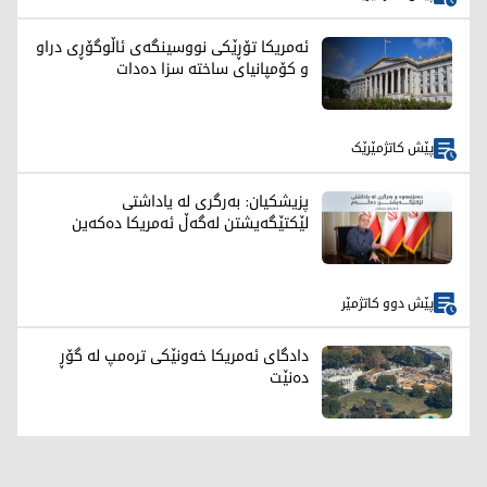
ئەمریکا تۆڕێکی نووسینگەی ئاڵوگۆڕی دراو
و کۆمپانیای ساختە سزا دەدات
پێش کاتژمێرێک
پزیشکیان: بەرگری لە یاداشتی
لێکتێگەیشتن لەگەڵ ئەمریکا دەکەین
پێش دوو کاتژمێر
دادگای ئەمریکا خەونێکی ترەمپ لە گۆڕ
دەنێت