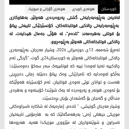
کوردستان
هونەری کوردی
هونەری گۆرانی و میوزیک
لەلایەن بەڕێوەبەرایەتی گشتی پەروەردەی هەولێر، بەهاوکاری
بەڕێوەبەرایەتی چالاکیی قوتابخانەکان، کۆنسێرتێکی تایبەتی پیانۆ
بۆ قوتابی بەهرەمەند "ئادەم"، لە هۆڵی جەمال هیدایەت، لە
چالاکیی قوتابخانەکانی هەولێر بەڕێوەچوو.
ئەمڕۆ شەممە، 13ی حوزەیرانی 2026، وشیار مەرجان، بەڕێوەبەری
چالاکی قوتابخانەکانی هەولێر بە کوردستان24ی گوت، "گرنگی ئەم
چالاکییە تەنیا لەوەدا نییە کە قوتابییەک سەر سەکۆ دەوەستێت؛
بەڵکو لەوەدایە کە ئامرازێکی وەک پیانۆ دەبێتە زمانی دەربڕینی
هەست و توانای نوێی نەوەی قوتابیان. ئەم کۆنسێرتە هەوڵێکە
بۆ ئەوەی هونەر و پەروەردە لە یەک شوێندا کۆببنەوە و بەهرەی
منداڵان و گەنجان بۆ گەشەدان بۆیان بڕەخسێت.
وشیار مەرجان گوتیشی، " ئادەم، ژمارەیەک لە شاکارە ناسراوەکانی
موزیکی جیهانی ژەنی؛ بەرهەمگەلێک کە بە هارمۆنیی تایبەتیان
ناسراون و شوێنەواریان لە مێژووی موزیکدا هەیە. هەروەها