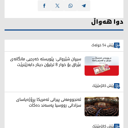
دوا هەواڵ
پێش 54 خولەک
سیپان شێروانی: پێویستە خەرجیی مانگانەی
عێراق بۆ خوار 8 ترلیۆن دینار دابەزێنرێت
پێش کاتژمێرێک
ئەنجوومەنی پیرانی ئەمریکا پڕۆژەیاسای
سزادانی رووسیا په‌سه‌ند ده‌كات
پێش کاتژمێرێک