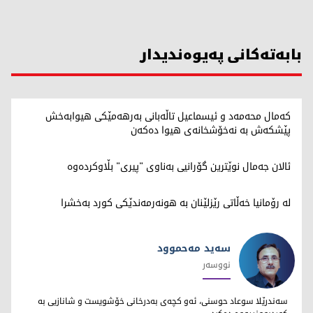
بابەتەکانی پەیوەندیدار
کەمال محەمەد و ئیسماعیل تاڵەبانی بەرهەمێکی هیوابەخش
پێشکەش بە نەخۆشخانەی هیوا دەکەن
ئالان جەمال نوێترین گۆرانیی بەناوی "پیری" بڵاوکردەوە
لە رۆمانیا خەڵاتی رێزلێنان بە هونەرمەندێکی کورد بەخشرا
سەيد مەحموود
نووسەر
سەيد مەحموود
سەندرێلا سوعاد حوسنی، ئه‌و كچه‌ی به‌درخانی خۆشویست و شانازیی به‌