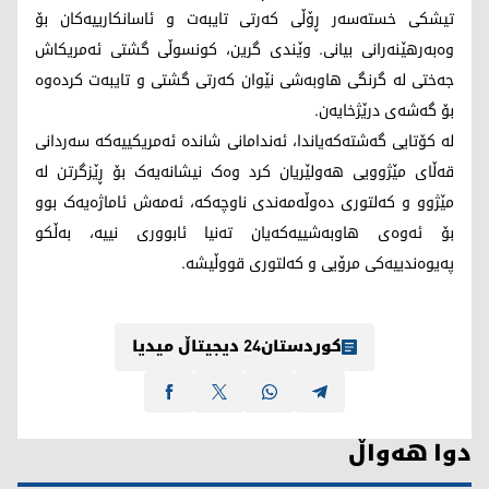
تیشکی خستەسەر ڕۆڵی کەرتی تایبەت و ئاسانکارییەکان بۆ
وەبەرهێنەرانی بیانی. وێندی گرین، کونسوڵی گشتی ئەمریکاش
جەختی لە گرنگی هاوبەشی نێوان کەرتی گشتی و تایبەت کردەوە
بۆ گەشەی درێژخایەن.
لە کۆتایی گەشتەکەیاندا، ئەندامانی شاندە ئەمریکییەکە سەردانی
قەڵای مێژوویی هەولێریان کرد وەک نیشانەیەک بۆ ڕێزگرتن لە
مێژوو و کەلتوری دەوڵەمەندی ناوچەکە، ئەمەش ئاماژەیەک بوو
بۆ ئەوەی هاوبەشییەکەیان تەنیا ئابووری نییە، بەڵکو
پەیوەندییەکی مرۆیی و کەلتوری قووڵیشە.
کوردستان24 دیجیتاڵ میدیا
دوا هەواڵ