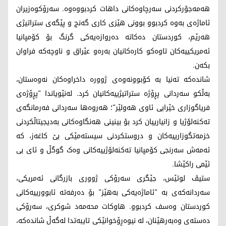
هەمەجۆرکردنی سەرچاوەکانی داهات کردبووەوە. سەرۆکوەزیران
ئاماژەی بەوە کردبوو بوونی هێزی کاری گەنج و پێگەی ستراتیژی
هەرێم، کوردستان دەکاتە دەروازەیەکی گرنگ بۆ کۆمپانیا
ئەمریکییەکان تاوەکو کارەکانیان بەرەو عێراق و ناوچەکە فراوان
بکەن.
شاندەکە تەنیا بە کۆبوونەوەی ژوورە داخراوەکان نەوەستان،
بەڵکو سەردانی پڕۆژە ستراتیژییەکانیان کرد. لەنێویاندا "پڕۆژەی
فریاگوزاری خێرایی ئاوی هەولێر"؛ هەروەها سەردانی فەرمانگەی
تەکنەلۆژیا و زانیارییان کرد بۆ بینینی هەنگاوەکانی بەدیجیتاڵکردنی
خزمەتگوزارییەکان و دروستکردنی سیستەمێکی بێ کاغەز، کە
ئەمەش سەرنجی کۆمپانیا تەکنەلۆژییەکانی وەک گوگڵ و ئای بی
ئێمی راکێشا.
ستیڤ لوتێس، جێگری سەرۆکی ژووری بازرگانی ئەمریکی،
سەردانەکەی بە "ئاماژەیەکی بەهێز" بۆ دەرفەتە ئابوورییەکانی
کوردستان وەسف کردبوو. هاوکات محەمەد شوکری، سەرۆکی
دەستەی وەبەرهێنان، لە نیوەڕۆخوانێکی تایبەتدا لەگەڵ شاندەکە،