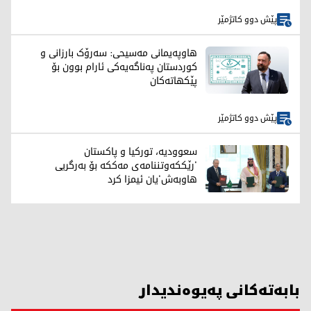
پێش دوو کاتژمێر
هاوپەیمانی مەسیحی: سەرۆک بارزانی و
کوردستان په‌ناگه‌یه‌كی ئارام بوون بۆ
پێکهاتەکان
پێش دوو کاتژمێر
سعوودیە، تورکیا و پاکستان
'رێککەوتننامەی مەککە بۆ بەرگریی
هاوبەش'یان ئیمزا کرد
بابەتەکانی پەیوەندیدار