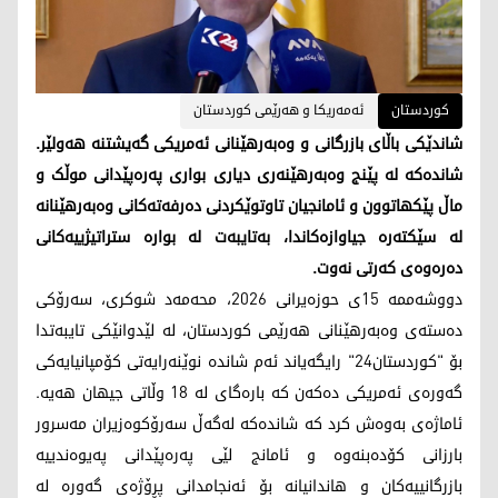
کوردستان
ئەمەریکا و هەرێمی کوردستان
شاندێکی باڵای بازرگانی و وەبەرهێنانی ئەمریکی گەیشتنە هەولێر.
شاندەکە لە پێنج وەبەرهێنەری دیاری بواری پەرەپێدانی موڵک و
ماڵ پێکهاتوون و ئامانجیان تاوتوێکردنی دەرفەتەکانی وەبەرهێنانە
لە سێکتەرە جیاوازەکاندا، بەتایبەت لە بوارە ستراتیژییەکانی
دەرەوەی کەرتی نەوت.
دووشەممە 15ی حوزەیرانی 2026، محەمەد شوکری، سەرۆکی
دەستەی وەبەرهێنانی هەرێمی کوردستان، لە لێدوانێکی تایبەتدا
بۆ "کوردستان24" رایگەیاند ئەم شاندە نوێنەرایەتی کۆمپانیایەکی
گەورەی ئەمریکی دەکەن کە بارەگای لە 18 وڵاتی جیهان هەیە.
ئاماژەی بەوەش کرد کە شاندەکە لەگەڵ سەرۆکوەزیران مەسرور
بارزانی کۆدەبنەوە و ئامانج لێی پەرەپێدانی پەیوەندییە
بازرگانییەکان و هاندانیانە بۆ ئەنجامدانی پڕۆژەی گەورە لە