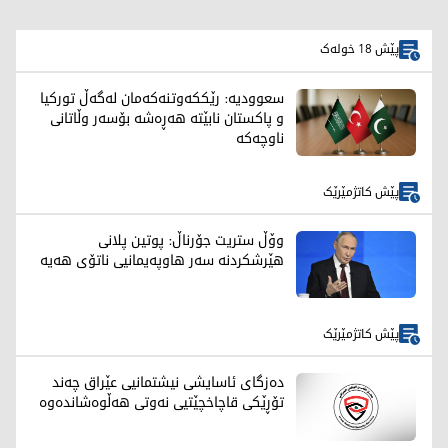
پێش 18 خولەک
سعوودیە: رێککەوتنەکەمان لەگەڵ تورکیا
و پاکستان نابێتە هەڕەشە بۆسەر وڵاتانی
ناوچەکە
پێش کاتژمێرێک
وۆڵ ستریت جۆرناڵ: پوتین پلانی
هێرشکردنە سەر هاوپەیمانیی ناتۆی هەیە
پێش کاتژمێرێک
دەزگای ئاسایشی نیشتمانیی عێراق چەند
تۆڕێکی قاچاخچێتیی نەوتی هەڵوەشاندەوە