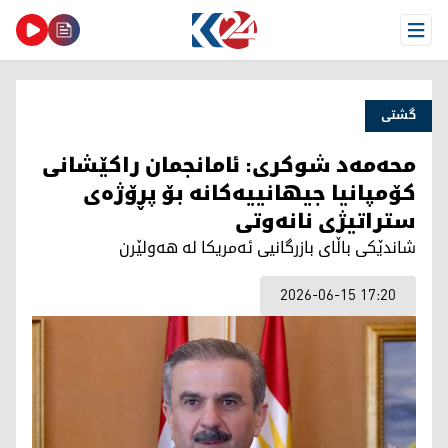
Open Menu
گشتی
محەمەد شوکری: ئامانجمان راکێشانی
کۆمپانیا جیهانییەکانە بۆ پڕۆژەی
ستراتیژی نانەوتی
شاندێکی باڵای بازرگانیی ئەمریکا لە هەولێرن
2026-06-15 17:20