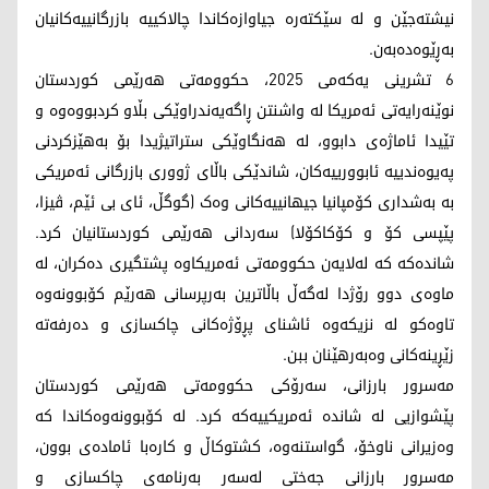
نیشتەجێن و لە سێکتەرە جیاوازەکاندا چالاکییە بازرگانییەکانیان
بەڕێوەدەبەن.
6 تشرینی یەکەمی 2025، حکوومەتی هەرێمی کوردستان
نوێنەرایەتی ئەمریکا لە واشنتن ڕاگەیەندراوێکی بڵاو کردبووەوە و
تێیدا ئاماژەی دابوو، لە هەنگاوێکی ستراتیژیدا بۆ بەهێزکردنی
پەیوەندییە ئابوورییەکان، شاندێکی باڵای ژووری بازرگانی ئەمریکی
بە بەشداری کۆمپانیا جیهانییەکانی وەک (گوگڵ، ئای بی ئێم، ڤیزا،
پێپسی کۆ و کۆکاکۆلا) سەردانی هەرێمی کوردستانیان کرد.
شاندەکە کە لەلایەن حکوومەتی ئەمریکاوە پشتگیری دەکران، لە
ماوەی دوو رۆژدا لەگەڵ باڵاترین بەرپرسانی هەرێم کۆبوونەوە
تاوەکو لە نزیکەوە ئاشنای پڕۆژەکانی چاکسازی و دەرفەتە
زێڕینەکانی وەبەرهێنان ببن.
مەسرور بارزانی، سەرۆکی حکوومەتی هەرێمی کوردستان
پێشوازیی لە شاندە ئەمریکییەکە کرد. لە کۆبوونەوەکاندا کە
وەزیرانی ناوخۆ، گواستنەوە، کشتوکاڵ و کارەبا ئامادەی بوون،
مەسرور بارزانی جەختی لەسەر بەرنامەی چاکسازی و