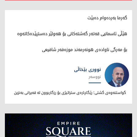
گەرما بەردەوام دەبێت
هێڵی ئاسمانیی قەتەر گەشتەکانی بۆ هەولێر دەستپێدەکاتەوە
بۆ مەرگی ناوادەی هونەرمەند موزەفەر شافیعی
نووری بێخاڵی
نووسەر
نووری بێخاڵی
گواستنەوەی گشتی؛ رێگاچارەی ستراتیژی بۆ رزگاربوون لە قەیرانی بەنزین