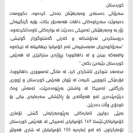
کوردستان.
سەرۆکی دەستەی وەبەرهێنان جەختی کردەوە، حکوومەت
دەیەوێت سەرچاوەکانی داهات هەمەجۆر بکات، بۆیە گرنگییەکی
زۆر بە وەبەرهێنانی ئەمریکی دەدرێت لە بوارەکانی ئاوەدانکردنەوە،
دروستکردنی نەخۆشخانە و کەرتی گەشتوگوزار. گوتیشی:
"سەرۆکوەزیران مەبەستییەتی ئەم کۆمپانیا جیهانییانە لە نزیکەوە
واقعەکە ببینن و لە داهاتوودا پڕۆژەی ستراتیژی لە هەرێمی
کوردستان جێبەجێ بکەن."
محەمەد شوکری ئاشکرای کرد، لە مانگی تەممووزی داهاتوودا،
فۆرمێکی ئابووریی تایبەت لە نێوان هەرێمی کوردستان و ژووری
بازرگانیی ئەمریکا لە واشنتن بەڕێوەدەچێت، ئەمەش وەک
درێژەپێدەری ئەو هەوڵانەی بۆ ڕاکێشانی سەرمایەی بیانی بۆ
ناوخۆی وڵات دەدرێن.
بەپێی دوایین ئامارەکانی بەڕێوەبەرایەتی گشتی تۆماری
کۆمپانیاکان،ئێستا 169 کۆمپانیای ئەمریکی لە هەرێمی کوردستان
تۆمارکراون، کە لەو ژمارەیە 155 کۆمپانیایان لە شاری هەولێر