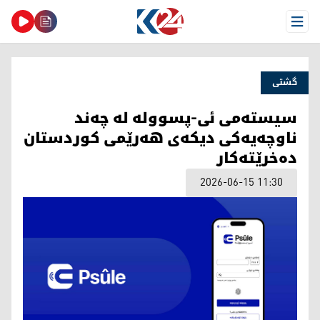
Open Menu
گشتی
سیستەمی ئی-پسوولە لە چەند
ناوچەیەکی دیکەی هەرێمی کوردستان
دەخرێتەکار
2026-06-15 11:30