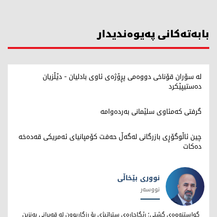
بابەتەکانی پەیوەندیدار
لە سۆران قۆناخی دووەمی پڕۆژەی ئاوی بادلیان - دێڵزیان
دەستیپێکرد
گرفتی کەمئاوی سلێمانی بەردەوامە
چین ئاڵوگۆڕی بازرگانی لەگەڵ حەفت کۆمپانیای ئەمریکی قەدەخە
دەکات
نووری بێخاڵی
نووسەر
نووری بێخاڵی
گواستنەوەی گشتی؛ رێگاچارەی ستراتیژی بۆ رزگاربوون لە قەیرانی بەنزین