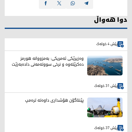
دوا هەواڵ
پێش 4 خولەک
وەزیرێکی ئەمریکی: بەمزووانە هورمز
دەکرێتەوە و نرخی سووتەمەنی دادەبەزێت
پێش 31 خولەک
پێنتاگۆن هۆشداری داوەتە ترەمپ
پێش 37 خولەک