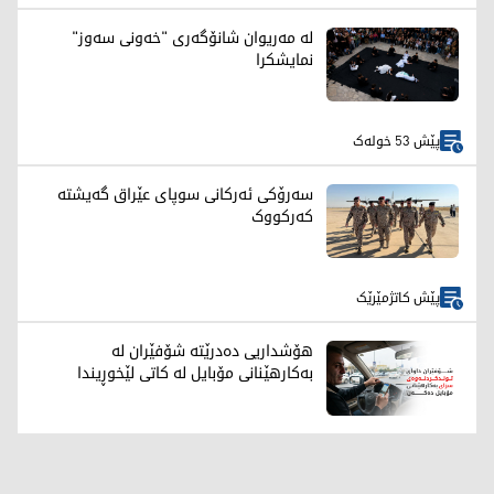
لە مەریوان شانۆگەری "خەونی سەوز"
نمایشکرا
پێش 53 خولەک
سەرۆکی ئەرکانی سوپای عێراق گەیشتە
کەرکووک
پێش کاتژمێرێک
هۆشداریی دەدرێتە شۆفێران لە
بەکارهێنانی مۆبایل لە کاتی لێخوڕیندا