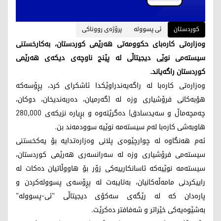
کوردستان
ئی پسوولە
پرۆژەی رووناکی
وەزارەتی کارەبای حکوومەتی هەرێمی کوردستان، بەکارخستنی
سیستەمی نوێی دیجیتاڵی لە پێنج ناوچەی دیکەی هەرێمی
کوردستان راگەیاند.
وەزارەتی کارەبا لە راگەیەندراوێکدا ئاشکرای کرد، پڕۆسەکە
هۆبەکانی فرۆشیاری وزە لە (گەرمیان، دەربەندیخان، دوکان،
چەمچەماڵ و سەیدسادق) دەگرێتەوە و بڕیارە نزیکەی 280,000
هاوبەشی کارەبا لەم سیستەمە نوێیە سوودمەند بن.
ئەم هەنگاوە لە چوارچێوەی پلانی وەزارەتدایە بۆ یەکخستنی
سیستەمی فرۆشیاری وزە لە سەرانسەری هەرێمی کوردستان،
سیستەمە نوێیەکە ئاسانکارییەکی زۆر بۆ هاووڵاتیان دەکات لە
راییکردنی مامەڵەکانیان، بەتایبەت لە پڕۆسەی پسوولەکردن و
پارەدان کە لە رێگەی سەکۆی دیجیتاڵی "ئی-پسوولە"
بەشێوەیەکی خێراتر و شەفافتر دەکرێت.