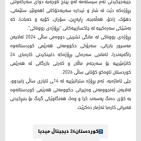
جێبەجێکردنی ئەم سیستەمە لەو پێنج ناوچەیە دوای سەرکەوتنی
پڕۆژەکە دێت لە شار و ئیدارە سەربەخۆکانی (هەولێر، سلێمانی،
دهۆک، زاخۆ، هەڵەبجە، ڕاپەڕین، سۆران، کۆیە و خەبات)، کە
بەشێکی سەرەکییە لە چاکسازییەکانی "پڕۆژەی رووناکی".
پڕۆژەی رووناکی لە مانگی تشرینی دووەمی ساڵی 2024 لەلایەن
مەسرور بارزانی، سەرۆکی حکوومەتی هەرێمی کوردستانەوە
راگەیەندرا، ئامانجی سەرەکی پڕۆژەکە دابینکردنی کارەبای 24
کاتژمێرییە بۆ سەرجەم ماڵان و کەرتی بازرگانی لە هەرێمی
کوردستان تاوەکو کۆتایی ساڵی 2026.
جێی ئاماژەیە، ئەم پڕۆژە ستراتیژییە لە 14ـی ئایاری ساڵی رابردوو،
لەلایەن ئەنجوومەنی وەزیرانی حکوومەتی هەرێمی کوردستانەوە
بە کۆی دەنگ پەسەند کرا و وەک هەنگاوێکی گرنگ بۆ بنبڕکردنی
قەیرانی کارەبا ئەژمار دەکرێت.
کوردستان24 دیجیتاڵ میدیا