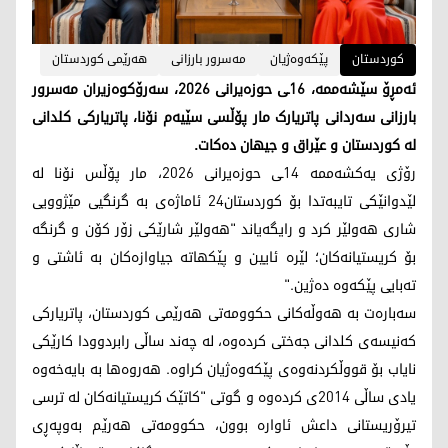
کوردستان
پێکەوەژیان
مەسرور بارزانی
هەرێمی کوردستان
ئەمڕۆ سێشەممە، 16ـی حوزەیرانی 2026، سەرۆکوەزیران مەسرور
بارزانی سەردانی پاتریارک مار پۆڵسی سێیەم نۆنا، پاتریارکی کلدانی
لە کوردستان و عێراق و جیهان دەکات.
رۆژی یەکشەممە 14ـی حوزەیرانی 2026، مار پۆڵس نۆنا لە
لێدوانێکی تایبەتدا بۆ کوردستان24 ئاماژەی بە گرنگیی مێژوویی
شاری هەولێر کرد و رایگەیاند "هەولێر شارێکی زۆر کۆن و گرنگە
بۆ کریستیانەکان؛ لێرە ئایین و پێکهاتە جیاوازەکان بە ئاشتی و
تەبایی پێکەوە دەژین."
سەبارەت بە هەوڵەکانی حکوومەتی هەرێمی کوردستان، پاتریارکی
کەنیسەی کلدانی جەختی کردەوە، لە چەند ساڵی رابردوودا کارێکی
نایاب بۆ قووڵکردنەوەی پێکەوەژیان کراوە. هەروەها بە بایەخەوە
یادی ساڵی 2014ی کردەوە و گوتی "کاتێک کریستیانەکان لە ترسی
تیرۆریستانی داعش ئاوارە بوون، حکوومەتی هەرێم بەوپەڕی