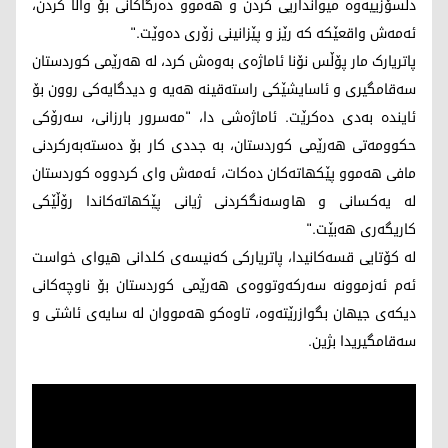
دڵسۆزییەوە میوانداریی کردن و هەموو دەرگاکانی بۆ واڵا کردن،
ئەمەش واقعێکە کە رێز و پێزانینی زۆری دەوێت."
پاتریارک مار پۆڵس نۆنا ئاماژەی بەوەش کرد، لە هەرێمی کوردستان
سەقامگیری و ئاسایشێکی راستەقینە هەیە و دیدگایەکی روون بۆ
ئایندە بەدی دەکرێت. ئاماژەشی دا، "مەسرور بارزانی، سەرۆکی
حکوومەتی هەرێمی کوردستان، بە جددی کار بۆ دەستەبەرکردنی
مافی هەموو پێکهاتەکان دەکات، ئەمەش وای کردووە کوردستان
لە یەکسانی و هاوسەنگکردنی ژیانی پێکهاتەکاندا رۆڵێکی
کاریگەری هەبێت."
لە کۆتایی قسەکانیدا، پاتریارکی کەنیسەی کلدانی هیوای خواست
ئەم ئەزموونە سەرکەوتووەی هەرێمی کوردستان بۆ ناوچەکانی
دیکەی جیهان بگوازرێتەوە، تاوەکو هەمووان لە سایەی ئاشتی و
سەقامگیریدا بژین.