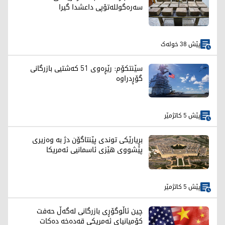
سەرەگوللەتۆپی داعشدا گیرا
پێش 38 خولەک
سێنتکۆم: رێڕەوی 51 کەشتیی بازرگانی
گۆڕدراوە
پێش 5 کاتژمێر
بڕیارێکی توندی پێنتاگۆن دژ بە وەزیری
پێشووی هێزی ئاسمانیی ئەمریکا
پێش 5 کاتژمێر
چین ئاڵوگۆڕی بازرگانی لەگەڵ حەفت
کۆمپانیای ئەمریکی قەدەخە دەکات