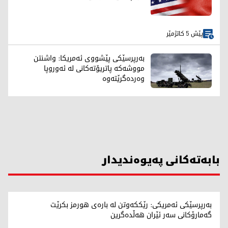
پێش 5 کاتژمێر
بەرپرسێکی پێشووی ئەمریکا: واشنتن
مووشەکە پاتریۆتەکانی لە ئەوروپا
وەردەگرێتەوە
بابەتەکانی پەیوەندیدار
بەرپرسێکی ئەمریکی: رێککەوتن لە بارەی هورمز بکرێت
گەمارۆکانی سەر ئێران هەڵدەگرین