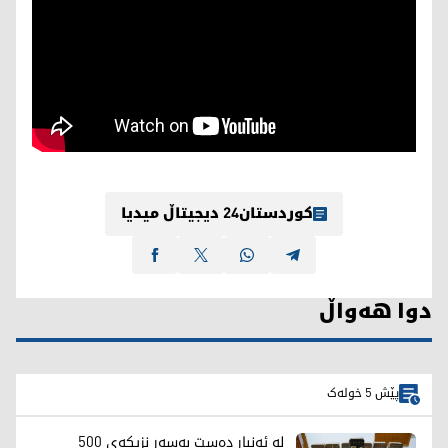
کوردستان24 دیجیتاڵ میدیا
دوا هەواڵ
پێش 5 خولەک
لە ئەنبار دەست بەسەر نزیکەی 500