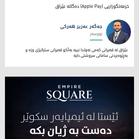
خزمەتگوزاریی (Apple Pay) دەگاتە عێراق
جەگەر عەزیز هەرکی
نووسەر
جەگەر عەزیز هەرکی
عێراق لە قەیرانی کەمی نەوتدا نییە بەڵکو قەیرانی ستراتیژی وزە و
بەڕێوەبردنی سامانی سروشتی دایە