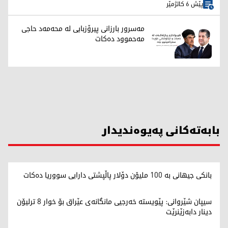
پێش 6 کاتژمێر
مەسرور بارزانی پیرۆزبایی لە محەمەد حاجی
مەحموود دەکات
بابەتەکانی پەیوەندیدار
بانکی جیهانی بە 100 ملیۆن دۆلار پاڵپشتی دارایی سووریا دەکات
سیپان شێروانی: پێویستە خەرجیی مانگانەی عێراق بۆ خوار 8 ترلیۆن
دینار دابەزێنرێت