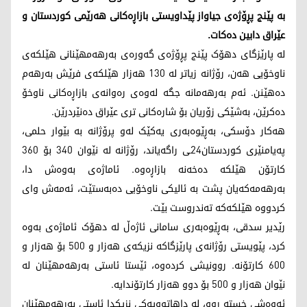
بە پێنج پڕۆژەی جیاواز پێداویستی بازاڕەکانی هەرێمی کوردستان و
عێراق دابین دەکات.
لە پارێزگای دهۆک پێنج پڕۆژەی گەورەی بەرهەمهێنانی هێلکەی
ناوخۆیی هەن، رۆژانە زیاتر لە 130 هەزار هێلکەی فرێش بەرهەم
دەهێنن. ئەم بەرهەمانە جگە لەوەی رەوانەی بازاڕەکانی ناوخۆ
دەکرێن، بەشێکی زۆریان بۆ شارەکانی تری عێراق دەنێردرێن.
هەکار دۆسکی، بەڕێوەبەری یەکێک لەو پرۆژانە بە بێوار حلمی،
پەیامنێری کوردستان24ـی راگەیاند، رۆژانە لە نێوان 340 بۆ 360
کارتۆن هێلکە دەخەنە بازاڕەوە. ئاماژەی بەوەش دا،
بەرهەمەکەیان پشت بە ئالیکی ناوخۆیی دەبەستێت، ئەمەش وای
کردووە هێلکەکە تەندروست بێت.
رێدیر سدقی، بەڕێوەبەری سامانی ئاژەڵ لە دهۆک ئاماژەی بەوە
کرد، پێویستی رۆژانەی پارێزگاکە نزیکەی هەزار و 500 بۆ هەزار و
600 کارتۆنە. روونیشی کردەوە، ئێستا ئاستی بەرهەمهێنان لە
نێوان هەزار و 500 بۆ دوو هەزار کارتۆندایە.
ئەوەشی خستە روو، لە داهاتوویەکی نزیکدا ئاستی بەرهەمهێنان