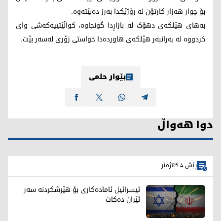
بۆ چوار هەزار کارتۆن لە رۆژێکدا بەرز دەبێتەوە.
بەهای هێلکەی دهۆک لە بازاڕدا گونجاوە، کواڵێتییەکەشی وای
کردووە لە بەرانبەر هێلکەی هاوردەدا خواستی زۆری لەسەر بێت.
بێوار حلمی
دوا هەواڵ
پێش 4 کاتژمێر
ئیسرائیل ئامادەکاری بۆ هێرشکردنە سەر
ئێران دەکات