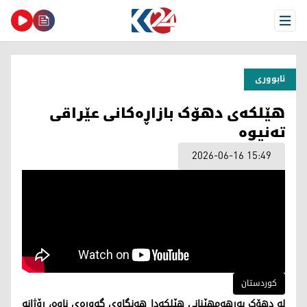
Open Menu
ئابووری
هێلکەی دهۆک بازاڕەکانی عێراقی
تەنیوە
2026-06-16 15:49
کوردستان
لە دهۆک بەرهەمهێنانی هێلکەدا هەنگاوی گەورەی ناوە، رۆژانە