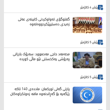
پێش 4 کاتژمێر
گفتوگۆی تەواوكردنی كابینەی عەلی
زەیدی دەستیپێكردووەتەوە
پێش 5 کاتژمێر
محەمەد حاجی مەحموود: سەرۆک بارزانی
پەرۆشی یەکخستنی نێو ماڵی کوردە
پێش 5 کاتژمێر
پارتی گەلی تورکمان: ماددەی 140 تاکە
رێگەیە بۆ گەڕاندنەوە مافە زەوتکراوەکان