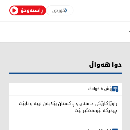
کوردی
ڕاستەوخۆ
دوا هەواڵ
پێش 6 خولەک
راوێژکارێکی خامنەیی: پاکستان بێلایەن نییە و نابێت
چیدیکە نێوەندگیر بێت