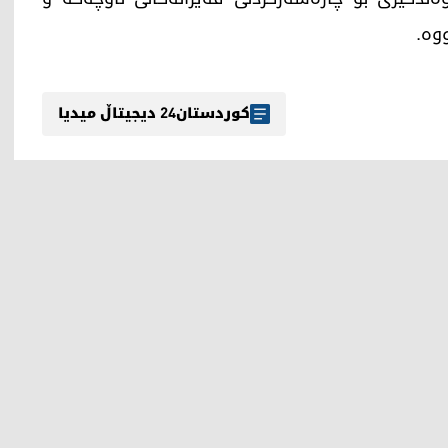
ووە.
کوردستان24 دیجیتاڵ میدیا