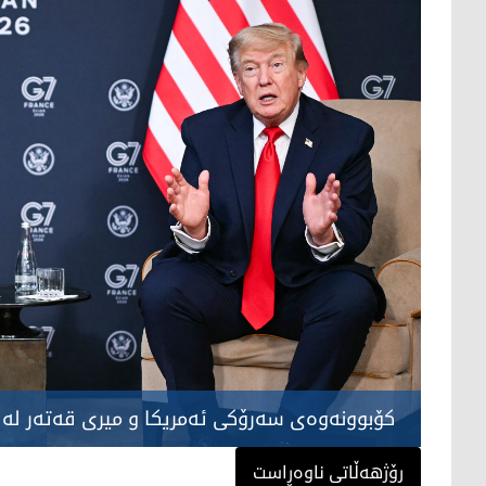
کۆبوونەوەی سەرۆکی ئەمریکا و میری قەتەر لە پاری
رۆژهەڵاتی ناوەڕاست