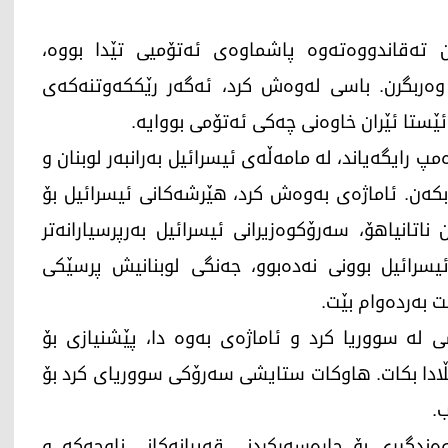
 تەقاندووەتەوە پاشماوەی ئەتۆمیی تێدا بووە،
ن وەربگرن. باسی لەوەش کرد، ئەگەر رێککەوتنەکەی
ێستا ئێران خاوەنی چەکی ئەتۆمی بووایە.
پ رایگەیاند، لە مامەڵەی ئیسرائیل بەرانبەر لوبنان و
رە بکەن. ئاماژەی بەوەش کرد، هێرشەکانی ئیسرائیل بۆ
اتانیاهۆ، سەرۆکوەزیرانی ئیسرائیل بەرپرسیارانەتر
سرائیل بوونی نەدەبوو، جەنگی لوبنانیش پرسێکی
ت بەردەوام بێت.
لە سووریا کرد و ئاماژەی بەوە دا، پێشنیازی بۆ
ڵادا بکات. هاوکات ستایشی سەرۆکی سووریای کرد بۆ
.
ندگیری بۆ چارەسەرکردنی قەیرانەکانی ناوچەکە و