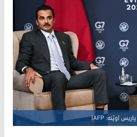
س (وێنە: AFP)