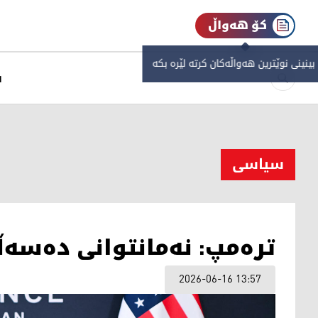
کۆ هەواڵ
 بینینی نوێترین هەواڵەکان کرتە لێرە بکە
س
سیاسی
ترەمپ: نەمانتوانی دەسەڵا
2026-06-16 13:57