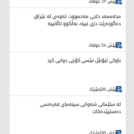
پێش 39 خولەک
محەممەد حاجی مەحموود: ئەوەی لە عێراق
دەگوزەرێت دزی نییە، بەڵکوو تاڵانییە
پێش 54 خولەک
باوکی لیۆنێل مێسی کۆچی دوایی کرد
پێش کاتژمێرێک
لە سلێمانی شەوانی سینەمای فەرەنسی
دەستپێدەکات
پێش کاتژمێرێک