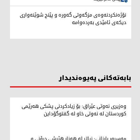
نۆژەنکردنەوەی مزگەوتی گەورە و پێنج شوێنەواری
دیکەی ئامێدی بەردەوامە
بابەتەکانی پەیوەندیدار
وەزیری نەوتی عێراق: بۆ زیادکردنی پشکی هەرێمی
کوردستان لە نەوتی خاو لە گفتوگۆداین
مەسرور بارزانی: زیاتر لە هەزار هێرشی درۆنی و