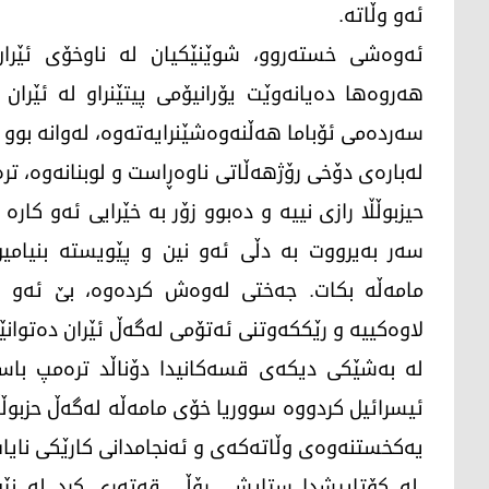
ئەو وڵاتە.
ئەوەشی خستەروو، شوێنێکیان لە ناوخۆی ئێران
هەروەها دەیانەوێت یۆرانیۆمی پیتێنراو لە ئێرا
سەردەمی ئۆباما هەڵنەوەشێنرایەتەوە، لەوانە بوو ئ
لەبارەی دۆخی رۆژهەڵاتی ناوەڕاست و لوبنانەوە، ترەم
حیزبوڵڵا رازی نییە و دەبوو زۆر بە خێرایی ئەو کا
سەر بەیرووت بە دڵی ئەو نین و پێویستە بنیامین ن
مامەڵە بکات. جەختی لەوەش کردەوە، بێ ئەو ئی
لاوەکییە و رێککەوتنی ئەتۆمی لەگەڵ ئێران دەتوانێ
لە بەشێکی دیکەی قسەکانیدا دۆناڵد ترەمپ باسی 
ئیسرائیل کردووە سووریا خۆی مامەڵە لەگەڵ حزبوڵ
یەکخستنەوەی وڵاتەکەی و ئەنجامدانی کارێکی نایاب
لە کۆتاییشدا ستایشی رۆڵی قەتەری کرد لە نێوە