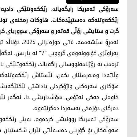
سەرۆکی ئەمریکا رایگەیاند، رێککەوتنێکی دادپە
رێککەوتنەکە دەستپێدەکات. هاوکات رەخنەی توندی
گرت و ستایشی رۆڵی قەتەر و سەرۆکی سووریای کرد
ئەمڕۆ سێشەممە، 
پەراوێزی کۆبوونەوەی گرووپی "7" لە پاریس، لەگەڵ تەمیم بن حەمەد ئەلسانی، میری قەتەر کۆبووەوە.
ترەمپ بە رۆژنامەنووسانی راگەیاند، رێککەوتنێکی 
وڵاتەدا وەبەرهێنان بکەن، ئێستاش رێککەوتنەک
هۆکاری سەرەکیی واژۆکردنی یاداشتی لێکتێگەیشتن
خاوەنی چەکی ئەتۆمی. هۆشداریشی دا، ئەگەر ئێر
دەرگای دۆزەخی بەسەردا دەکرێتەوە.
سەرۆکی ئەمریکا روونیشی کردەوە، بەپێی رێککەوت
هەوڵەکان بۆ گۆڕینی دەسەڵاتی ئێران شکستیان ه