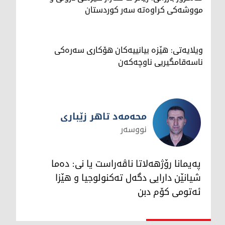
مووشەکی کراوەتە سەر کوردستان
ویلایەتی: هێزە بیانییەکان هۆکاری سەرەکی
ناسەقامگیریی ناوچەکەن
محەمەد تاهر زێبارى
نووسەر
محەمەد تاهر زێبارى
پەیمانا رۆژهەلاتا ناڤەراست یا نى: دەما
شیانێن دارایى دگەل تەکنولوجیا و هێزا
ئەتومى کۆم دبن