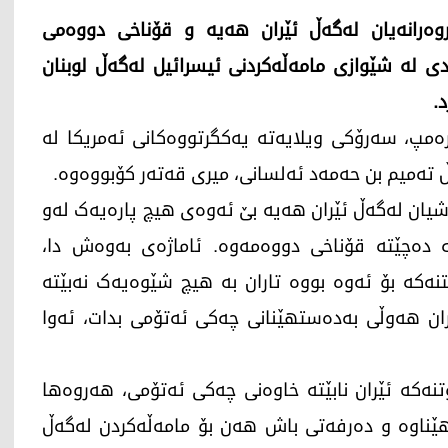
روەرانەیان لەگەڵ ئێران هەیە و قۆناخی دووەمی
 لە شێوازی مامەڵەکردنی ئیسرائیل لەگەڵ لوبنان
.
16ـی حوزەیرانی 2026، دۆناڵد ترەمپ، سەرۆکی ویلایەتە یەکگرتووەکانی ئەمریکا لە
باشیان لەگەڵ ئێران هەیە بێ ئەوەی هیچ پارەیەک لەو
ە دەچێتە قۆناخی دووەمەوە. ئاماژەی بەوەش دا،
ەکە بۆ ئەوە بووە تاران بە هیچ شێوەیەک نەبێتە
ان هەوڵی بەدەستهێنانی چەکی ئەتۆمی بدات، ئەوا
نەکە ئێران نابێتە خاوەنی چەکی ئەتۆمی، هەروەها
ێناوە و دەرفەتی باش هەن بۆ مامەڵەکردن لەگەڵ