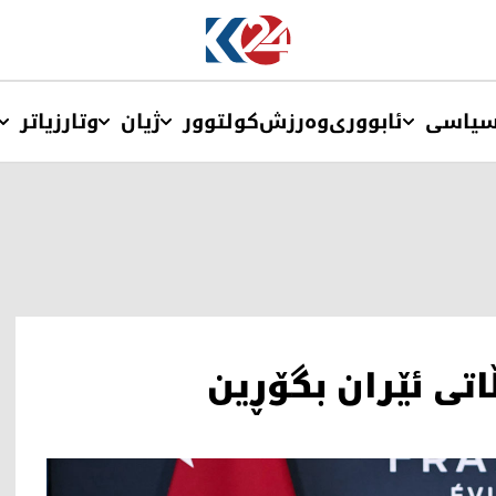
یاسی
ئابووری
وەرزش
کولتوور
ژیان
وتار
زیاتر
تی ئێران بگۆڕین