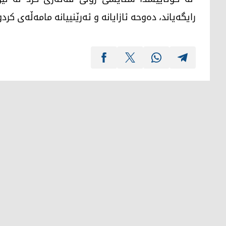
رایگەیاند، دەوحە ئازایانە و ئەرێنییانە مامەڵەی کرد