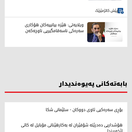
پێش کاتژمێرێک
ویلایەتی: هێزە بیانییەکان هۆکاری
سەرەکی ناسەقامگیریی ناوچەکەن
بابەتەکانی پەیوەندیدار
بۆڕی سەرەکیی ئاوی دووکان - سلێمانی شکا
هۆشداریی دەدرێتە شۆفێران لە بەکارهێنانی مۆبایل لە کاتی
لێخوڕیندا