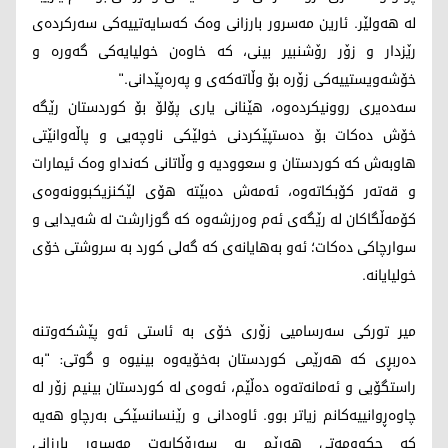
لە هەولێر. ئارین مەسرور بارزانی وەک کەسایەتییەکی سەرکردەی
رێزدار و زۆر رۆشنبیر بینی، کە خاوەن خولیایەکی گەورە و
خۆشەویستییەکی زۆرە بۆ وڵاتەکەی و پەرەپێدانی."
سەدەیری روونیکردەوە، هێنانی یاری پۆلۆ بۆ کوردستان رێگە
خۆش دەکات بۆ دەستپێکردنی خولێکی ناوچەیی و پاڵەوانێتی
هاوبەش کە کوردستان و سعوودیە و وڵاتانی کەنداو وەک ئیمارات
و قەتەر کۆبکاتەوە، ئەمەش دەبێتە هۆی لێکنزیکبوونەوەی
کۆمەڵگاکان لە رێگەی ئەم وەرزشەوە کە گوزارشت لە شەیدایی و
سوارچاکی دەکات؛ ئەو بەهایانەی کە گەلی کورد بە سروشتی خۆی
خولیایانە.
میر تورکی سەرسامیی زۆری خۆی بە ئاستی ئەو پێشکەوتنە
دەربڕی کە هەرێمی کوردستان بەخۆیەوە بینیوە و گوتی: "بە
راستگۆیی و ئەمانەتەوە دەڵێم، ئەوەی لە کوردستان بینیم زۆر لە
چاوەڕوانییەکانم زیاتر بوو. ئاوەدانی و رێنسانسێکی بەرچاو هەیە
کە حکوومەتی هەرێم بە سەرۆکایەت مەسرور بارزانی