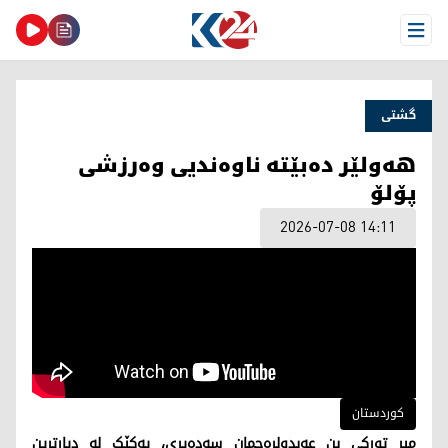
Open Menu
گشتی
هەولێر دەبێتە ناوەندیی وەرزشی
پۆلۆ
2026-07-08 14:11
کوردستان
میر تورکی بن عەبدولڕەحمان سەدەیری، یەکێک لە دیارترین