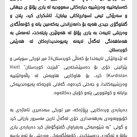
کەسایەتییە وەرزشییە دیارەکانی سعوودیە لە یاری پۆلۆ ی جیهانی
و سەرۆکی تیمی (سوارچاکانی بیابان)، ئاشکرای کرد، پلان و
گفتوگۆی جیدی هەیە بۆ دامەزراندنی یەکەمین یانە و کۆمەڵگەی
وەرزشی تایبەت بە یاری پۆلۆ لە هەولێری پایتەخت، ئەمەش بە
هەماهەنگی لەگەڵ لایەنە پەیوەندیدارەکان لە هەرێمی
کوردستان.
لە لێدوانێکی تایبەتدا بۆ کەناڵی کوردستان24 میر تورکی سوپاس و
پێزانینی خۆی بۆ دەسپێشخەریی "ڤیزیت کوردستان" (Visit
Kurdistan) کرد، بۆ هاوکاریی هاوبەش لە پاڵەوانێتییە
وەرزشییەکاندا، و جەختی کردەوە، گەلانی ناوچەکە پەیوەندییەکی
برایانە و کولتووریی پتەو کۆیان دەکاتەوە.
دەربارەی وردەکاریی پڕۆژەکە، میر تورکی سەدەیری ئاماژەی بە
کۆبوونەوەی بەرهەمداری خۆی لەگەڵ ئارین مەسرور بارزانی کرد
و گوتی: "بە شێوەیەکی بەرفراوان گفتوگۆمان کرد دەربارەی یاری
پۆلۆ و ئەگەری دروستکردنی کۆمەڵگەیەکی وەرزشی بۆ ئەم یارییە