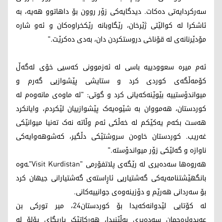
سەرکردایەتی دەکات. دیدگایەکی زۆر روون بۆ داهاتوو هەیە، بە
ئاشکرا لە کوالێتی ژێرخان، رێگاوبانە رێکخراوەکان و ئەو شارە
مۆدێرنانەی لە قۆناخی دروستکردن دان، بەدی دەکرێت."
ئەم میرە سعوودییە باسی لە ئەزموونی کەسیی خۆی لەگەڵ
کۆمەڵگەی کوردی کرد و ستایشی پێشوازیی گەرم و
میواندۆستییە بێوێنەکەیانی کرد و گوتی: "لە ماوەی مانەوەم لە
کوردستان، هەمووان بە شێوەیەک پێشوازییان لێکردم، وایانکرد
هەست بکەم یەکێکم لە خەڵکی ئەم وڵاتە نەک تەنیا میوانێکی
غەریب. کوردستان خاوەن سروشتێکی دڵگیر، کەشوهەوایەکی
ناوازە و گەلێکی زۆر میواندۆستە."
هەروەها سەدەیری لە رێگەی پلاتفۆرمی "Visit Kurdistan"ـەوە
بانگهێشتنامەیەکی گەشتیاریی ئاڕاستەی گەشتیارانی جیهان کرد
بۆ سەردانی هەرێم و دۆزینەوەی جوانییەکانی.
لە کۆتایی لێدوانەکەیدا بۆ کوردستان24، میر تورکی بن
عەبدولڕەحمان سەدەیری بەڵێنیدا، هەرکاتێک یاریگای پۆلۆ لە