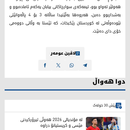
هەولێر تەواو بوو، تیمەکەی سوارچاکانی بیابان یەکەم ئامادەبوو و
بەشداربوو دەبن، هەروەها بەڵێنیدا ساڵانە 3 بۆ 4 پاڵەوانێتی
نێودەوڵەتی لە کوردستان رێکبخات، کە ئێستا بە وڵاتی دووەمی
خۆی دای دەنێت.
لاڤین عومەر
دوا هەواڵ
پێش 30 خولەک
لە مۆندیالی 2026 هەوڵی تیرۆرکردنی
مێسی و کریستیانۆ دراوە