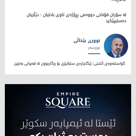
لە سۆران قۆناخی دووەمی پڕۆژەی ئاوی بادلیان - دێڵزیان
دەستیپێکرد
نووری بێخاڵی
نووسەر
نووری بێخاڵی
گواستنەوەی گشتی؛ رێگاچارەی ستراتیژی بۆ رزگاربوون لە قەیرانی بەنزین