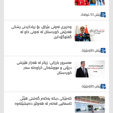
پێش 53 خولەک
وەزیری نەوتی عێراق: بۆ زیادکردنی پشکی
هەرێمی کوردستان لە نەوتی خاو لە
گفتوگۆداین
پێش کاتژمێرێک
مەسرور بارزانی: زیاتر لە هەزار هێرشی
درۆنی و مووشەکی کراوەتە سەر
کوردستان
پێش کاتژمێرێک
کەمێکی دیکە یەکەم گەشتی هێڵی
ئاسمانیی قەتەر لە هەولێر دەنیشێتەوە