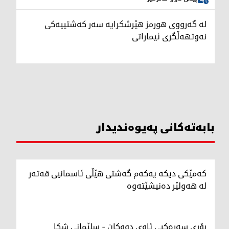
لە گەرووی هورمز هێرشکرایە سەر کەشتییەکی
نەوتهەڵگری ئیماراتی
بابەتەکانی پەیوەندیدار
کەمێکی دیکە یەکەم گەشتی هێڵی ئاسمانیی قەتەر
لە هەولێر دەنیشێتەوە
بۆڕی سەرەکیی ئاوی دووکان - سلێمانی شکا