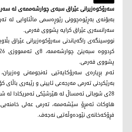
سەرۆکوەزیرانی عێراق سبەی چوارشه‌ممه‌ی له‌ سه‌رجه
بەبۆنه‌ی بەڕێوەچوونی رێوڕەسمی ماڵئاوایی له‌ تە
سەرانسەری عێراق كرایه‌ پشووی فەرمی.
نووسینگەی راگەیاندنی سەرۆکوەزیرانی عێراق بڵاو
پشووی فەرمی.
ئەم بڕیارەی سەرۆکایەتیی ئەنجومەنی وەزیران،
بەرێکردنی تەرمی مەرجەعی ئایینی و رێبەری باڵای کۆم
28ی شوباتی ئه‌مساڵ له‌ هێرشێكی ئه‌مریكادا له‌ شوێنی مانه‌وه‌ی له‌ تارانی پایته‌ختی ئێران كرایه‌ ئامانج.
هاوکات ئەمڕۆ سێشەممە، تەرمی عەلی خامنەیی، 
فڕۆکەخانەی نێودەوڵەتیی نەجەف.