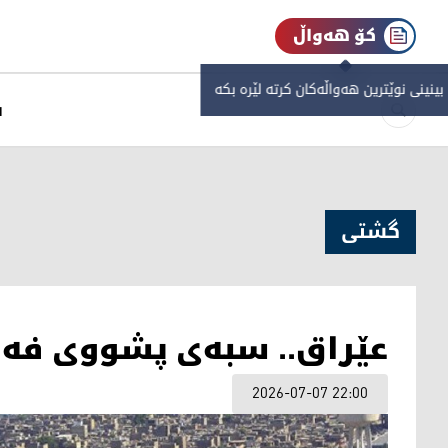
کۆ هەواڵ
 بینینی نوێترین هەواڵەکان کرتە لێرە بکە
س
گشتی
عێراق.. سبەی پشووی فەر
2026-07-07 22:00