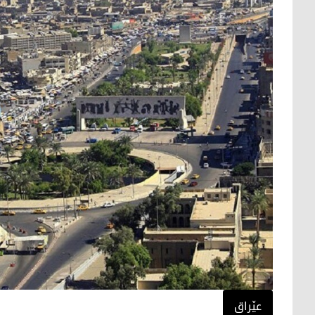
عێراق