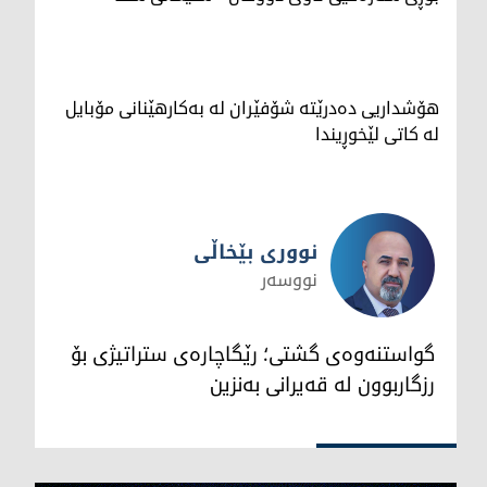
هۆشداریی دەدرێتە شۆفێران لە بەکارهێنانی مۆبایل
لە کاتی لێخوڕیندا
نووری بێخاڵی
نووسەر
نووری بێخاڵی
گواستنەوەی گشتی؛ رێگاچارەی ستراتیژی بۆ
رزگاربوون لە قەیرانی بەنزین