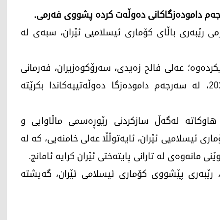
‌م داموده‌زگاكانی ده‌وڵه‌ت كرده‌ پشووی فەرمی.
رمی رێبەری باڵای کۆماری ئیسلامیی ئێران، سبەی لە
یکردەوە؛ عەلی فالح زەیدی، سەرۆکوەزیران، فەرمانی
کردووە سبەینێ چوارشەممە، 8ی تەممووزی 2026، لە سەرجەم دامودەزگا دەوڵەتییەکاندا بکرێتە
 هاوکاتە لەگەڵ سازکردنی رێوڕەسمی ماڵاوایی و
اری ئیسلامیی ئێران، ئایەتوڵڵا عەلی خامنەیی، كه‌ له‌
رێبەری پێشووی کۆماری ئیسلامی ئێران، گەیشتە