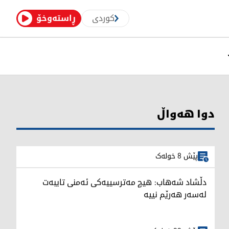
کوردی
ڕاستەوخۆ
دوا هەواڵ
پێش 8 خولەک
دڵشاد شەهاب: هیچ مەترسییەکی ئەمنی تایبەت
لەسەر هەرێم نییە