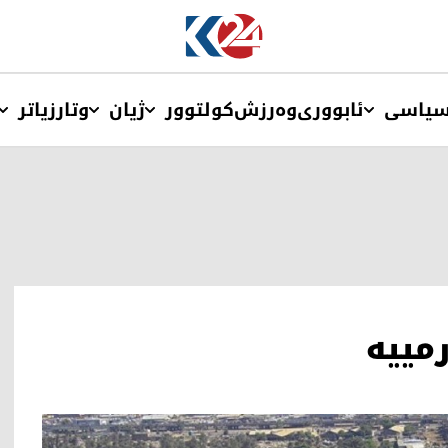
یاسی
ئابووری
وەرزش
کولتوور
ژیان
وتار
زیاتر
مییە