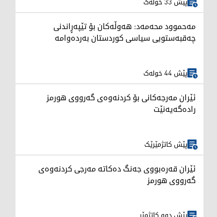
پێش 33 خولەک
مەحموود محەمەد: هەوڵەکان بۆ تێپەڕاندنی
چەقبەستویی سیاسی کوردستان بەردەوامە
پێش 44 خولەک
ئێران مەرجەکانی بۆ کردنەوەی گەرووی هورمز
رادەگەیەنێت
پێش کاتژمێرێک
ئێران قەرەبووی جەنگ دەکاتە مەرجی کردنەوەی
گەرووی هورمز
پێش دوو کاتژمێر