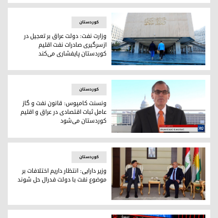
"اربیل و بغداد درباره سازوکار توافق نهایی بر سر موضوع صادرا
کوردستان
وزارت نفت: دولت عراق بر تعجیل در
ازسرگیری صادرات نفت اقلیم
کوردستان پایفشاری می‌کند
"بر گام نهادن برای ازسرگیری صادرات نفت اقلیم بر مبنای حکم داد
کوردستان
ونسنت کامپوس: قانون نفت و گاز
عامل ثبات اقتصادی در عراق و اقلیم
کوردستان می‌شود
ونسنت کامپوس، دیپلمات سابق وزارت امور خارجه ایالات متحده آ
کوردستان
وزیر دارایی: انتظار داریم اختلافات بر
موضوع نفت با دولت فدرال حل شوند
آوات جناب، وزیر دارایی و اقتصاد اقلیم کوردستان و چو کی جونگ