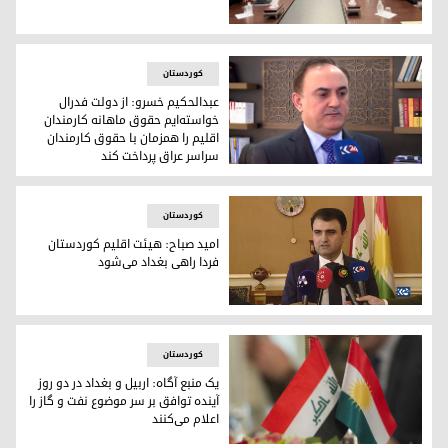
هیئت‌های مذاکرات دولت اقلیم کوردستان و دولت فدرال عراق در نشستی در ٩
کوردستان
عبدالحکیم خسرو: از دولت فدرال
خواسته‌ایم حقوق ماهانه کارمندان
اقلیم را همزمان با حقوق کارمندان
سراسر عراق پرداخت کند
عبدالحکیم خسرو، رئیس اداره هماهنگی و بازرسی دولت اقلیم ک
کوردستان
امید صباح: هیئت اقلیم کوردستان
فردا راهی بغداد می‌شود
امید صباح، دبیر شورای وزیران دولت اقلیم کوردستان
کوردستان
یک منبع آگاه: اربیل و بغداد در دو روز
آینده توافق بر سر موضوع نفت و گاز را
اعلام می‌کنند