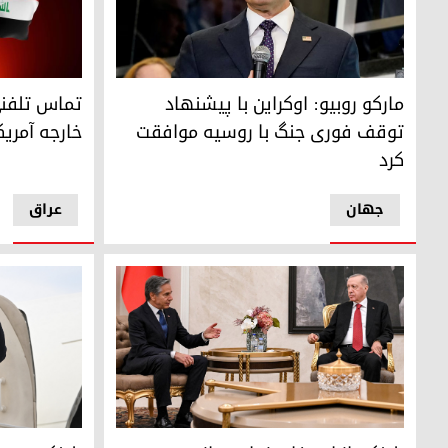
مارکو روبیو، وزیر امور خارجه آمریکا
پرچم‌های عرا
مارکو روبیو: اوکراین با پیشنهاد
تماس تلفنی
توقف فوری جنگ با روسیه موافقت
خارجه آمریک
کرد
جهان
عراق
رجب طیب اردوغان، رئیس‌جمهور ترکیه و آنتونی بلینکن، وزیر ام
آنتونی بلینکن