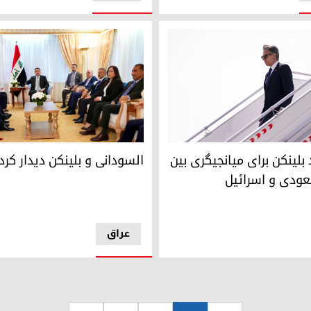
ور خارجه آمریکا
یر امور خارجه ایالات متحده، در حین ورود به فرودگاه ریاض. 23 اکتبر 2024 – عکس:ای اف پی
نشست محمد شیاع السودانی نخست 
لینکن برای میانجیگری بین
السودانی و بلینکن دیدار کرد
ودی و اسرائیل
عراق