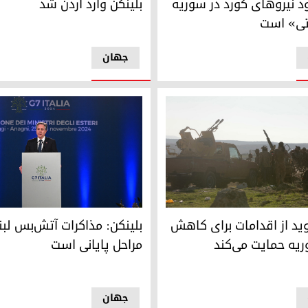
ود نیروهای کورد در سوریه
بلینکن وارد اردن شد
تی» است
جهان
ل رفعت در شمال سوریه – عکس: خبرگزاری فرانسه
آنتونی بلینکن، وزیر امور خارجه آ
وید از اقدامات برای کاهش
بلینکن: مذاکرات آتش‌بس لبن
یه حمایت می‌کند
مراحل پایانی است
جهان