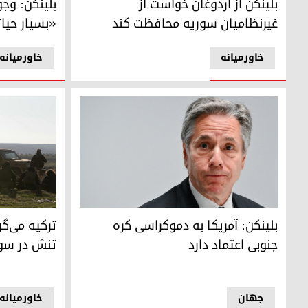
بلینکن از اردوغان خواست از
بلینکن: وج
غیرنظامیان سوریه محافظت کند
«بسیار حیا
خاورمیانه
خاورمیانه
آنتونی بلینکن، وزیر امور خارجه ایالات متحده
جنگجویان ضد دولتی در 1 دسامبر 2024 در نزدیکی شهر ت
بلینکن: آمریکا به دموکراسی کره
ترکیه می‌گ
جنوبی اعتماد دارد
تنش در سور
جهان
خاورمیانه