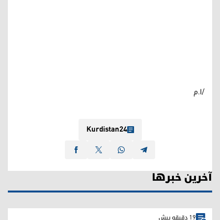
/ا.م
Kurdistan24
آخرین خبرها
19 دقیقه پیش