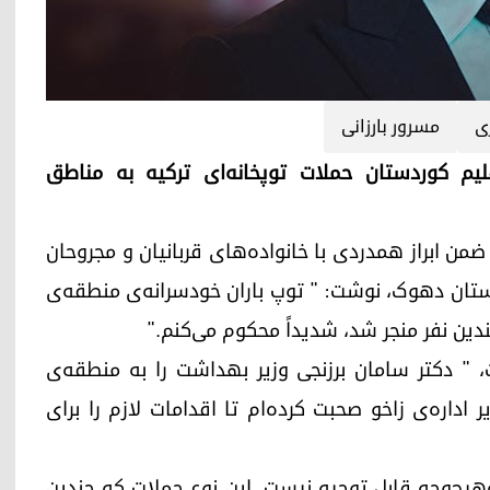
ی
مسرور بارزانی
خست‌وزیر اقلیم کوردستان حملات توپخانه‌ای ترکیه به مناطق
ارشنبه ۲۹ تیرماه ۱۴۰۱ در توئیتی ضمن ابراز همدردی با خانواده‌های قربانیان و مجروحان
استان دهوک، نوشت: " توپ باران خودسرانه‌ی منطقه‌ی
ین نفر منجر شد، شدیداً محکوم می‌کنم."
، " دکتر سامان برزنجی وزیر بهداشت را به منطقه‌ی
اداره‌ی زاخو صحبت کرده‌ام تا اقدامات لازم را برای
هیچ‌وجه قابل توجیه نیست. این نوع حملات که چندین