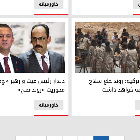
خاورمیانه
رکیه: روند خلع سلاح پ.ک.ک ادامه خواهد داشت
براهیم کالین، رئیس دستگاه اطل
ترکیه: روند خلع سلاح
دیدار رئیس میت و رهبر «ج‌ه‌
مه خواهد داشت
محوریت «روند صلح»
خاورمیانه