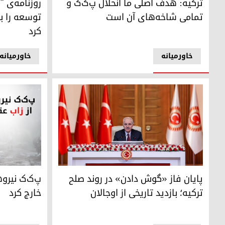
روزنامه‌ی 
ترکیه: هدف اصلی ما انحلال پ‌ک‌ک و
توسعه را ب
تمامی شاخه‌های آن است
کرد
خاورمیانه
خاورمیانه
نعمان کورتولموش، رئیس پارلمان ترکیه
پ‌ک‌ک نیروها
پایان فاز «گوش دادن» در روند صلح
پ‌ک‌ک نیروه
ترکیه؛ بازدید تاریخی از اوجالان
خارج کرد