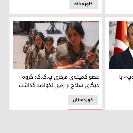
خاورمیانه
اعات ملی ترکیه (میت)و اوزگور اوزل، رهبر حزب جمهوری‌خواه خلق
عضو کمیته‌ی مرکزی پ.ک.ک: گروه دیگری سلاح بر 
پ» با
عضو کمیته‌ی مرکزی پ.ک.ک: گروه
دیگری سلاح بر زمین نخواهد گذاشت
کوردستان