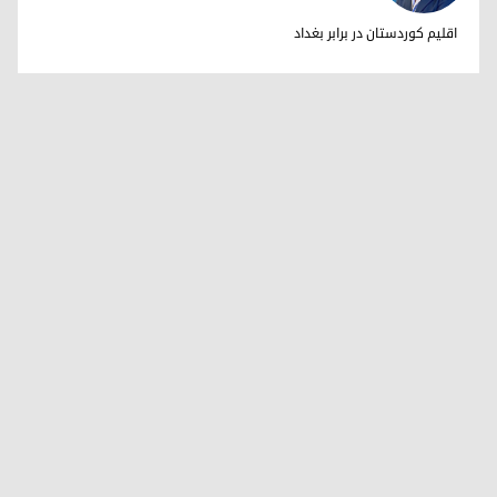
دکتر ابراهیم خالد
اقلیم کوردستان در برابر بغداد