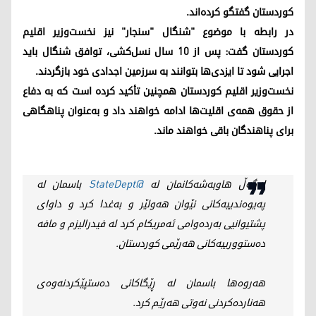
کوردستان گفتگو کرده‌اند.
در رابطه با موضوع "شنگال "سنجار" نیز نخست‌وزیر اقلیم
کوردستان گفت: پس از ۱۰ سال نسل‌کشی، توافق شنگال باید
اجرایی شود تا ایزدی‌ها بتوانند به سرزمین اجدادی خود بازگردند.
نخست‌وزیر اقلیم کوردستان همچنین تأکید کرده است که به دفاع
از حقوق همه‌ی اقلیت‌ها ادامه خواهند داد و به‌عنوان پناهگاهی
برای پناهندگان باقی خواهند ماند.
لەگەڵ هاوبەشەکانمان لە
@StateDept
باسمان لە
پەیوەندییەکانی نێوان هەولێر و بەغدا کرد و داوای
پشتیوانیی بەردەوامی ئەمریکام کرد لە فیدرالیزم و مافە
دەستوورییەکانی هەرێمی کوردستان.
هەروەها باسمان لە ڕێگاکانی دەستپێکردنەوەی
هەناردەکردنی نەوتی هەرێم کرد.