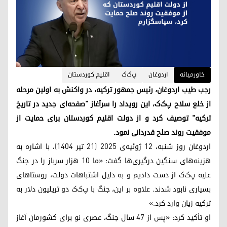
خاورمیانه
اردوغان
پ‌ک‌ک
اقلیم کوردستان
رجب طیب اردوغان، رئیس جمهور ترکیه، در واکنش به اولین مرحله
از خلع سلاح پ‌ک‌ک، این رویداد را سرآغاز "صفحه‌ای جدید در تاریخ
ترکیه" توصیف کرد و از دولت اقلیم کوردستان برای حمایت از
موفقیت روند صلح قدردانی نمود.
اردوغان روز شنبه، ۱۲ ژوئیه‌ی ۲۰۲۵ (۲۱ تیر ۱۴۰۴)، با اشاره به
هزینه‌های سنگین درگیری‌ها گفت: «ما ۱۰ هزار سرباز را در جنگ
علیه پ‌ک‌ک از دست دادیم و به دلیل اشتباهات دولت، روستاهای
بسیاری نابود شدند. علاوه بر این، جنگ با پ‌ک‌ک دو تریلیون دلار به
ترکیه زیان وارد کرد.»
او تأکید کرد: «پس از ۴۷ سال جنگ، عصری نو برای کشورمان آغاز