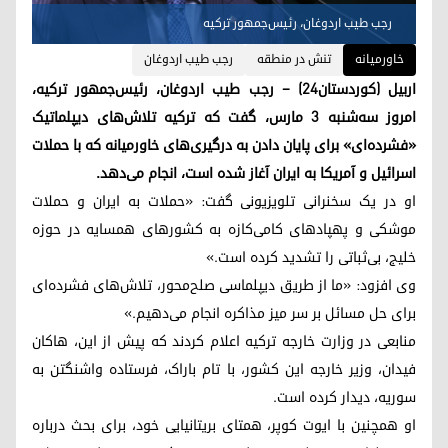
رجب طیب اردوغان، رئیس‌جمهور ترکیه
خاورمیانه
تنش در منطقه
رجب طیب اردوغان
اربیل (کوردستان۲۴) – رجب طیب اردوغان، رئیس‌جمهور ترکیه،
امروز سه‌شنبه ۳ مارس، گفت که ترکیه تلاش‌های دیپلماتیک
«فشرده‌ای» برای پایان دادن به درگیری‌های خاورمیانه که با حملات
اسرائیل و آمریکا به ایران آغاز شده است، انجام می‌دهد.
او در یک سخنرانی تلویزیونی گفت: «حملات به ایران و حملات
موشکی و پهپادهای کامی‌کازه به کشورهای همسایه در حوزه
خلیج، بی‌ثباتی را تشدید کرده است.»
وی افزود: «ما از طریق دیپلماسی صلح‌محور، تلاش‌های فشرده‌ای
برای حل مسائل بر سر میز مذاکره انجام می‌دهیم.»
منابعی در وزارت خارجه ترکیه اعلام کردند که پیش از این، هاکان
فیدان، وزیر خارجه این کشور، با تام باراک، فرستاده واشنگتن به
سوریه، دیدار کرده است.
او همچنین با ایوت کوپر، همتای بریتانیایی خود، برای بحث درباره