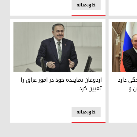
خاورمیانه
دارد که از برگزاری مذاکرات اوکراین و روسیه میزبانی کند
فیصل اروغلو
دگی دارد
اردوغان نماینده خود در امور عراق را
ن و
تعیین کرد
خاورمیانه