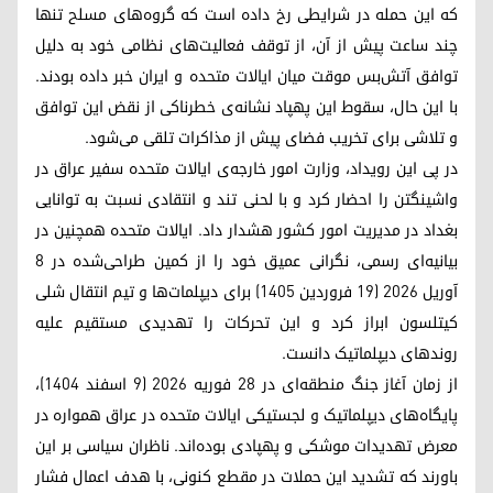
که این حمله در شرایطی رخ داده است که گروه‌های مسلح تنها
چند ساعت پیش از آن، از توقف فعالیت‌های نظامی خود به دلیل
توافق آتش‌بس موقت میان ایالات متحده و ایران خبر داده بودند.
با این حال، سقوط این پهپاد نشانه‌ی خطرناکی از نقض این توافق
و تلاشی برای تخریب فضای پیش از مذاکرات تلقی می‌شود.
در پی این رویداد، وزارت امور خارجه‌ی ایالات متحده سفیر عراق در
واشینگتن را احضار کرد و با لحنی تند و انتقادی نسبت به توانایی
بغداد در مدیریت امور کشور هشدار داد. ایالات متحده همچنین در
بیانیه‌ای رسمی، نگرانی عمیق خود را از کمین طراحی‌شده در ۸
آوریل ۲۰۲۶ (۱۹ فروردین ۱۴۰۵) برای دیپلمات‌ها و تیم انتقال شلی
کیتلسون ابراز کرد و این تحرکات را تهدیدی مستقیم علیه
روندهای دیپلماتیک دانست.
از زمان آغاز جنگ منطقه‌ای در ۲۸ فوریه ۲۰۲۶ (۹ اسفند ۱۴۰۴)،
پایگاه‌های دیپلماتیک و لجستیکی ایالات متحده در عراق همواره در
معرض تهدیدات موشکی و پهپادی بوده‌اند. ناظران سیاسی بر این
باورند که تشدید این حملات در مقطع کنونی، با هدف اعمال فشار