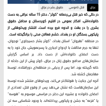
عراق
قتل ناموسی
حقوق بشر در عراق
در حالی که خبر قتل بی‌رحمانه "کوثر"، دختر ۱۵ ساله عراقی به دست
خانواده‌اش، افکار عمومی در اقلیم کوردستان و محافل حقوق
بشری را در بهت و اندوه فرو برده است، انتشار ویدئوهایی از
پایکوبی بستگان او در بغداد، خشم فعالان مدنی را برانگیخته است.
در منطقه "نهروان" استان بغداد، "کوثر بشار حسیجاوی" نوجوان،
تنها به جرم مخالفت با ازدواج اجباری با پسرعمویش، جان خود را به
دست اعضای خانواده‌اش از دست داد. بر اساس گزارش
سازمان‌های مدافع حقوق زنان در عراق، کوثر پیش از این حادثه از
خانه گریخته بود، اما پس از ردیابی در منطقه‌ای دورافتاده، توسط
مهاجمان کشته شد.
آنچه این جنایت را هولناک‌تر می‌کند، ویدئوهای منتشر شده توسط
این سازمان‌هاست که نشان می‌دهد پس از وقوع قتل، تعدادی از
اعضای خانواده و عشیره این دختر در مراسمی موسوم به "هوسه"
یا "فزعه" به جشن و پایکوبی پرداخته‌اند. با وجود شناسایی سه تن