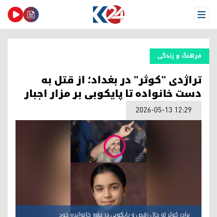
Open Menu
فرهنگ و زندگی
تراژدی "کوثر" در بغداد؛ از قتل به
دست خانواده تا پایکوبی بر مزار اجبار
2026-05-13 12:29
برادر کوثر لە حال رقص و پایکوبی در جمع خانواندە خود